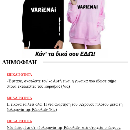
ΔΗΜΟΦΙΛΗ
ΕΠΙΚΑΙΡΌΤΗΤΑ
«Έφτασε, σκοτώστε τον!»: Αυτή είναι η γυναίκα που έδωσε σήμα
στους εκτελεστές του Καραϊβάζ (Vid)
ΕΠΙΚΑΙΡΌΤΗΤΑ
H εικόνα τα λέει όλα: H νέα ανάρτηση του 32χρονου πιλότου μετά τη
δολοφονία της Κάρολαϊν (Pic)
ΕΠΙΚΑΙΡΌΤΗΤΑ
Νέα δεδομένα στη δολοφονία της Κάρολαϊν: «Τα στοιχεία υπάρχουν,