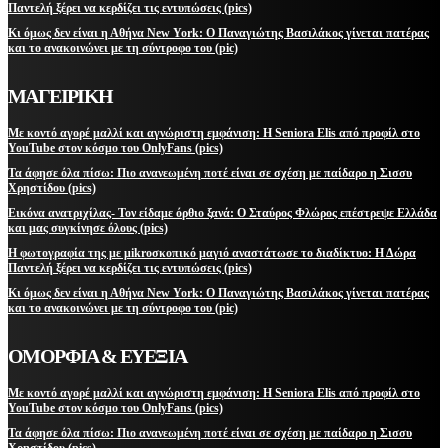
Παντελή ξέρει να κερδίζει τις εντυπώσεις (pics)
Κι όμως δεν είναι η Αθήνα New York: Ο Παναγιώτης Βασιλάκος γίνεται πατέρας
και το ανακοινώνει με τη σύντροφο του (pic)
ΜΑΓΕΙΡΙΚΗ
Με κοντό αγορέ μαλλί και αγνώριστη εμφάνιση: Η Seniora Elis από προφίλ στο
YouTube στον κόσμο του OnlyFans (pics)
Τα άφησε όλα πίσω: Πιο ανανεωμένη ποτέ είναι σε σχέση με παίδαρο η Σισσυ
Χρηστίδου (pics)
Εικόνα ανατριχίλας- Τον είδαμε όρθιο ξανά: Ο Σταύρος Φλώρος επέστρεψε Ελλάδα
και μας συγκίνησε όλους (pics)
Η φωτογραφία της με μikroσκοπικό μαγιό αναστάτωσε το διαδίκτυο: Η Δώρα
Παντελή ξέρει να κερδίζει τις εντυπώσεις (pics)
Κι όμως δεν είναι η Αθήνα New York: Ο Παναγιώτης Βασιλάκος γίνεται πατέρας
και το ανακοινώνει με τη σύντροφο του (pic)
ΟΜΟΡΦΙΑ & ΕΥΕΞΙΑ
Με κοντό αγορέ μαλλί και αγνώριστη εμφάνιση: Η Seniora Elis από προφίλ στο
YouTube στον κόσμο του OnlyFans (pics)
Τα άφησε όλα πίσω: Πιο ανανεωμένη ποτέ είναι σε σχέση με παίδαρο η Σισσυ
Χρηστίδου (pics)