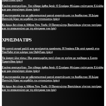
Εικόνα ανατριχίλας- Τον είδαμε όρθιο ξανά: Ο Σταύρος Φλώρος επέστρεψε Ελλάδα
και μας συγκίνησε όλους (pics)
Η φωτογραφία της με μikroσκοπικό μαγιό αναστάτωσε το διαδίκτυο: Η Δώρα
Παντελή ξέρει να κερδίζει τις εντυπώσεις (pics)
Κι όμως δεν είναι η Αθήνα New York: Ο Παναγιώτης Βασιλάκος γίνεται πατέρας
και το ανακοινώνει με τη σύντροφο του (pic)
ΧΡΗΣΙΜΑ TIPS
Με κοντό αγορέ μαλλί και αγνώριστη εμφάνιση: Η Seniora Elis από προφίλ στο
YouTube στον κόσμο του OnlyFans (pics)
Τα άφησε όλα πίσω: Πιο ανανεωμένη ποτέ είναι σε σχέση με παίδαρο η Σισσυ
Χρηστίδου (pics)
Εικόνα ανατριχίλας- Τον είδαμε όρθιο ξανά: Ο Σταύρος Φλώρος επέστρεψε Ελλάδα
και μας συγκίνησε όλους (pics)
Η φωτογραφία της με μikroσκοπικό μαγιό αναστάτωσε το διαδίκτυο: Η Δώρα
Παντελή ξέρει να κερδίζει τις εντυπώσεις (pics)
Κι όμως δεν είναι η Αθήνα New York: Ο Παναγιώτης Βασιλάκος γίνεται πατέρας
και το ανακοινώνει με τη σύντροφο του (pic)
ΜΕΙΝΕΤΕ ΕΝΗΜΕΡΩΜΕΝΟΙ