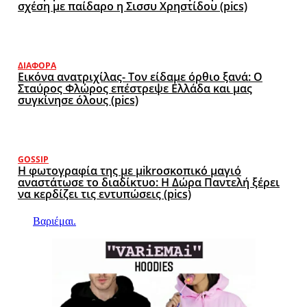
σχέση με παίδαρο η Σισσυ Χρηστίδου (pics)
ΔΙΆΦΟΡΑ
Εικόνα ανατριχίλας- Τον είδαμε όρθιο ξανά: Ο
Σταύρος Φλώρος επέστρεψε Ελλάδα και μας
συγκίνησε όλους (pics)
GOSSIP
Η φωτογραφία της με μikroσκοπικό μαγιό
αναστάτωσε το διαδίκτυο: Η Δώρα Παντελή ξέρει
να κερδίζει τις εντυπώσεις (pics)
Βαριέμαι.