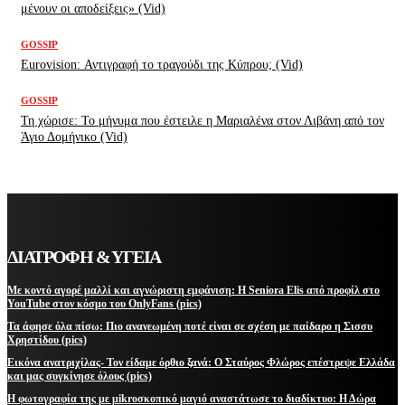
μένουν οι αποδείξεις» (Vid)
GOSSIP
Eurovision: Αντιγραφή το τραγούδι της Κύπρου; (Vid)
GOSSIP
Τη χώρισε: Το μήνυμα που έστειλε η Μαριαλένα στον Λιβάνη από τον
Άγιο Δομήνικο (Vid)
ΔΙΑΤΡΟΦΗ & ΥΓΕΙΑ
Με κοντό αγορέ μαλλί και αγνώριστη εμφάνιση: Η Seniora Elis από προφίλ στο
YouTube στον κόσμο του OnlyFans (pics)
Τα άφησε όλα πίσω: Πιο ανανεωμένη ποτέ είναι σε σχέση με παίδαρο η Σισσυ
Χρηστίδου (pics)
Εικόνα ανατριχίλας- Τον είδαμε όρθιο ξανά: Ο Σταύρος Φλώρος επέστρεψε Ελλάδα
και μας συγκίνησε όλους (pics)
Η φωτογραφία της με μikroσκοπικό μαγιό αναστάτωσε το διαδίκτυο: Η Δώρα