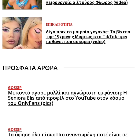
χειρουργεία ο Σταύρος Φλωρος (video)
ΕΠΙΚΑΙΡΌΤΗΤΑ
Λίγο πριν το μοιραίο γεγονός: Το βίντεο
της 19χρονης Μυρτως στο TikTok πριν
πεθάνει που σοκάρει (video)
ΠΡΟΣΦΑΤΑ ΑΡΘΡΑ
GOSSIP
Με κοντό αγορέ μαλλί και αγνώριστη εμφάνιση: Η
Seniora Elis από προφίλ στο YouTube στον κόσμο
του OnlyFans (pics)
GOSSIP
Τα άφησε όλα πίσω: Πιο ανανεωμένη ποτέ είναι σε