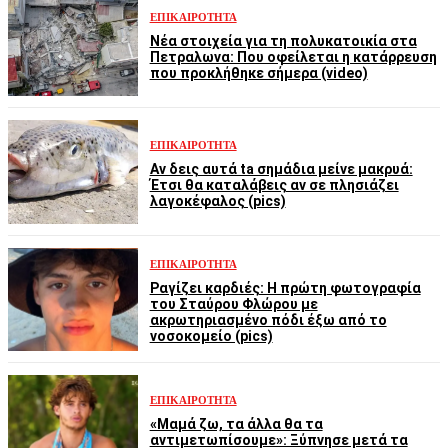
ΕΠΙΚΑΙΡΌΤΗΤΑ
Νέα στοιχεία για τη πολυκατοικία στα
Πετραλωνα: Που οφείλεται η κατάρρευση
που προκλήθηκε σήμερα (video)
ΕΠΙΚΑΙΡΌΤΗΤΑ
Αν δεις αυτά ta σημάδια μείνε μακρυά:
Έτσι θα καταλάβεις αν σε πλησιάζει
λαγοκέφαλος (pics)
ΕΠΙΚΑΙΡΌΤΗΤΑ
Ραγίζει καρδιές: Η πρώτη φωτογραφία
του Σταύρου Φλώρου με
ακρωτηριασμένο πόδι έξω από το
νοσοκομείο (pics)
ΕΠΙΚΑΙΡΌΤΗΤΑ
«Μαμά ζω, τα άλλα θα τα
αντιμετωπίσουμε»: Ξύπνησε μετά τα