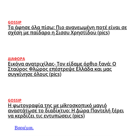
GOSSIP
Τα άφησε όλα πίσω: Πιο ανανεωμένη ποτέ είναι σε
σχέση με παίδαρο η Σισσυ Χρηστίδου (pics)
ΔΙΆΦΟΡΑ
Εικόνα ανατριχίλας- Τον είδαμε όρθιο ξανά: Ο
Σταύρος Φλώρος επέστρεψε Ελλάδα και μας
συγκίνησε όλους (pics)
GOSSIP
Η φωτογραφία της με μikroσκοπικό μαγιό
αναστάτωσε το διαδίκτυο: Η Δώρα Παντελή ξέρει
να κερδίζει τις εντυπώσεις (pics)
Βαριέμαι.