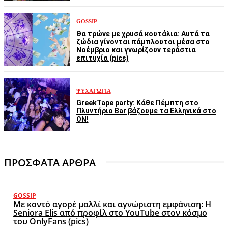
GOSSIP
Θα τρώνε με χρυσά κουτάλια: Αυτά τα
ζώδια γίνονται πάμπλουτοι μέσα στο
Νοέμβριο και γνωρίζουν τεράστια
επιτυχία (pics)
ΨΥΧΑΓΩΓΊΑ
GreekTape party: Κάθε Πέμπτη στο
Πλυντήριο Bar βάζουμε τα Ελληνικά στο
ON!
ΠΡΟΣΦΑΤΑ ΑΡΘΡΑ
GOSSIP
Με κοντό αγορέ μαλλί και αγνώριστη εμφάνιση: Η
Seniora Elis από προφίλ στο YouTube στον κόσμο
του OnlyFans (pics)