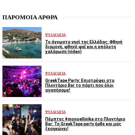
ΠΑΡΟΜΟΙΑ ΑΡΘΡΑ
ΨΥΧΑΓΩΓΊΑ
Το άγνωστο νησί της Ελλάδας: Φθηνή
διαμονή, φθηνό φαΐ και η απόλυτη
χαλάρωση (video)
ΨΥΧΑΓΩΓΊΑ
GreekTape Party: Επιστρέφει στο
Πλυντήριο Bar το πάρτι που όλοι
αγαπήσαμε!
ΨΥΧΑΓΩΓΊΑ
Πέμπτες #monoellinika στο Πλυντήριο
Bar: Το GreekTape party ήρθε και μας
ξεσηκώνει!