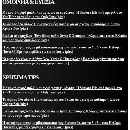
ΟΜΟΡΦΙΑ & ΕΥΕΞΙΑ
Με κοντό αγορέ μαλλί και αγνώριστη εμφάνιση: Η Seniora Elis από προφίλ στο
YouTube στον κόσμο του OnlyFans (pics)
Τα άφησε όλα πίσω: Πιο ανανεωμένη ποτέ είναι σε σχέση με παίδαρο η Σισσυ
Χρηστίδου (pics)
Εικόνα ανατριχίλας- Τον είδαμε όρθιο ξανά: Ο Σταύρος Φλώρος επέστρεψε Ελλάδα
και μας συγκίνησε όλους (pics)
Η φωτογραφία της με μikroσκοπικό μαγιό αναστάτωσε το διαδίκτυο: Η Δώρα
Παντελή ξέρει να κερδίζει τις εντυπώσεις (pics)
Κι όμως δεν είναι η Αθήνα New York: Ο Παναγιώτης Βασιλάκος γίνεται πατέρας
και το ανακοινώνει με τη σύντροφο του (pic)
ΧΡΗΣΙΜΑ TIPS
Με κοντό αγορέ μαλλί και αγνώριστη εμφάνιση: Η Seniora Elis από προφίλ στο
YouTube στον κόσμο του OnlyFans (pics)
Τα άφησε όλα πίσω: Πιο ανανεωμένη ποτέ είναι σε σχέση με παίδαρο η Σισσυ
Χρηστίδου (pics)
Εικόνα ανατριχίλας- Τον είδαμε όρθιο ξανά: Ο Σταύρος Φλώρος επέστρεψε Ελλάδα
και μας συγκίνησε όλους (pics)
Η φωτογραφία της με μikroσκοπικό μαγιό αναστάτωσε το διαδίκτυο: Η Δώρα
Παντελή ξέρει να κερδίζει τις εντυπώσεις (pics)