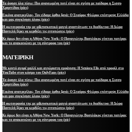
Τα άφησε όλα πίσω: Πιο ανανεωμένη ποτέ είναι σε σχέση με παίδαρο η Σισσυ
Χρηστίδου (pics)
Εικόνα ανατριχίλας- Τον είδαμε όρθιο ξανά: Ο Σταύρος Φλώρος επέστρεψε Ελλάδα
και μας συγκίνησε όλους (pics)
Η φωτογραφία της με μikroσκοπικό μαγιό αναστάτωσε το διαδίκτυο: Η Δώρα
Παντελή ξέρει να κερδίζει τις εντυπώσεις (pics)
Κι όμως δεν είναι η Αθήνα New York: Ο Παναγιώτης Βασιλάκος γίνεται πατέρας
και το ανακοινώνει με τη σύντροφο του (pic)
ΜΑΓΕΙΡΙΚΗ
Με κοντό αγορέ μαλλί και αγνώριστη εμφάνιση: Η Seniora Elis από προφίλ στο
YouTube στον κόσμο του OnlyFans (pics)
Τα άφησε όλα πίσω: Πιο ανανεωμένη ποτέ είναι σε σχέση με παίδαρο η Σισσυ
Χρηστίδου (pics)
Εικόνα ανατριχίλας- Τον είδαμε όρθιο ξανά: Ο Σταύρος Φλώρος επέστρεψε Ελλάδα
και μας συγκίνησε όλους (pics)
Η φωτογραφία της με μikroσκοπικό μαγιό αναστάτωσε το διαδίκτυο: Η Δώρα
Παντελή ξέρει να κερδίζει τις εντυπώσεις (pics)
Κι όμως δεν είναι η Αθήνα New York: Ο Παναγιώτης Βασιλάκος γίνεται πατέρας
και το ανακοινώνει με τη σύντροφο του (pic)