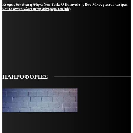
Κι όμως δεν είναι η Αθήνα New York: Ο Παναγιώτης Βασιλάκος γίνεται πατέρας
και το ανακοινώνει με τη σύντροφο του (pic)
ΜΕΙΝΕΤΕ ΕΝΗΜΕΡΩΜΕΝΟΙ
ΕΓΓΡΑΦΕΙΤΕ ΓΙΑ ΝΑ ΛΑΜΒΑΝΕΤΕ ΤΑ ΤΕΛΕΥΤΑΙΑ ΝΕΑ ΜΑΣ ΣΤΟ EMAIL ΣΑΣ
ΕΓΓΡΑΦΗ
ΠΛΗΡΟΦΟΡΙΕΣ
VARiEMAi
OFFICIAL