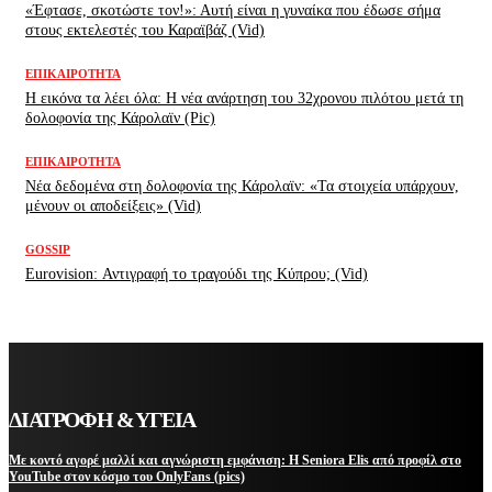
«Έφτασε, σκοτώστε τον!»: Αυτή είναι η γυναίκα που έδωσε σήμα
στους εκτελεστές του Καραϊβάζ (Vid)
ΕΠΙΚΑΙΡΌΤΗΤΑ
H εικόνα τα λέει όλα: H νέα ανάρτηση του 32χρονου πιλότου μετά τη
δολοφονία της Κάρολαϊν (Pic)
ΕΠΙΚΑΙΡΌΤΗΤΑ
Νέα δεδομένα στη δολοφονία της Κάρολαϊν: «Τα στοιχεία υπάρχουν,
μένουν οι αποδείξεις» (Vid)
GOSSIP
Eurovision: Αντιγραφή το τραγούδι της Κύπρου; (Vid)
ΔΙΑΤΡΟΦΗ & ΥΓΕΙΑ
Με κοντό αγορέ μαλλί και αγνώριστη εμφάνιση: Η Seniora Elis από προφίλ στο
YouTube στον κόσμο του OnlyFans (pics)