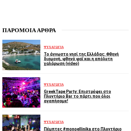
ΠΑΡΟΜΟΙΑ ΑΡΘΡΑ
ΨΥΧΑΓΩΓΊΑ
Το άγνωστο νησί της Ελλάδας: Φθηνή
διαμονή, φθηνό φαΐ και η απόλυτη
χαλάρωση (video)
ΨΥΧΑΓΩΓΊΑ
GreekTape Party: Επιστρέφει στο
Πλυντήριο Bar το πάρτι που όλοι
αγαπήσαμε!
ΨΥΧΑΓΩΓΊΑ
Πέμπτες #monoellinika στο Πλυντήριο