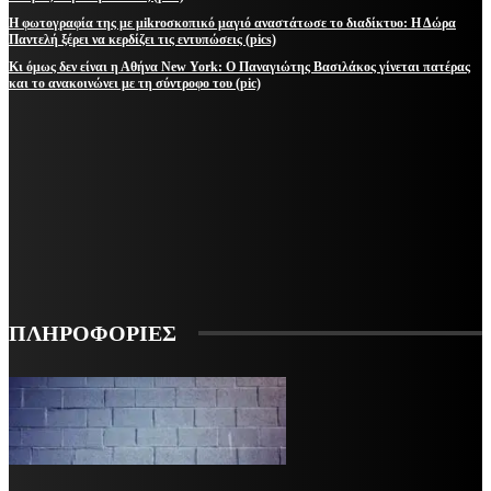
Η φωτογραφία της με μikroσκοπικό μαγιό αναστάτωσε το διαδίκτυο: Η Δώρα
Παντελή ξέρει να κερδίζει τις εντυπώσεις (pics)
Κι όμως δεν είναι η Αθήνα New York: Ο Παναγιώτης Βασιλάκος γίνεται πατέρας
και το ανακοινώνει με τη σύντροφο του (pic)
ΜΕΙΝΕΤΕ ΕΝΗΜΕΡΩΜΕΝΟΙ
ΕΓΓΡΑΦΕΙΤΕ ΓΙΑ ΝΑ ΛΑΜΒΑΝΕΤΕ ΤΑ ΤΕΛΕΥΤΑΙΑ ΝΕΑ ΜΑΣ ΣΤΟ EMAIL ΣΑΣ
ΕΓΓΡΑΦΗ
ΠΛΗΡΟΦΟΡΙΕΣ
VARiEMAi
OFFICIAL