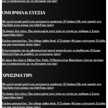
και το ανακοινώνει με τη σύντροφο του (pic)
ΟΜΟΡΦΙΑ & ΕΥΕΞΙΑ
Με κοντό αγορέ μαλλί και αγνώριστη εμφάνιση: Η Seniora Elis από προφίλ στο
YouTube στον κόσμο του OnlyFans (pics)
Τα άφησε όλα πίσω: Πιο ανανεωμένη ποτέ είναι σε σχέση με παίδαρο η Σισσυ
Χρηστίδου (pics)
Εικόνα ανατριχίλας- Τον είδαμε όρθιο ξανά: Ο Σταύρος Φλώρος επέστρεψε Ελλάδα
και μας συγκίνησε όλους (pics)
Η φωτογραφία της με μikroσκοπικό μαγιό αναστάτωσε το διαδίκτυο: Η Δώρα
Παντελή ξέρει να κερδίζει τις εντυπώσεις (pics)
Κι όμως δεν είναι η Αθήνα New York: Ο Παναγιώτης Βασιλάκος γίνεται πατέρας
και το ανακοινώνει με τη σύντροφο του (pic)
ΧΡΗΣΙΜΑ TIPS
Με κοντό αγορέ μαλλί και αγνώριστη εμφάνιση: Η Seniora Elis από προφίλ στο
YouTube στον κόσμο του OnlyFans (pics)
Τα άφησε όλα πίσω: Πιο ανανεωμένη ποτέ είναι σε σχέση με παίδαρο η Σισσυ
Χρηστίδου (pics)
Εικόνα ανατριχίλας- Τον είδαμε όρθιο ξανά: Ο Σταύρος Φλώρος επέστρεψε Ελλάδα
και μας συγκίνησε όλους (pics)