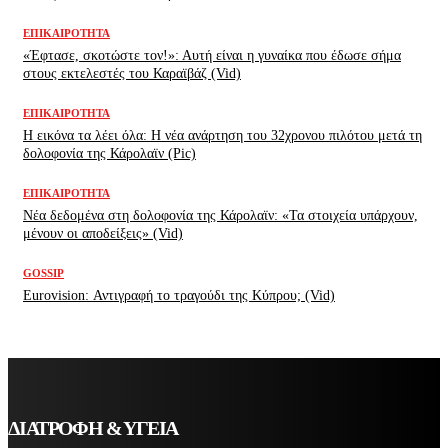
ΕΠΙΚΑΙΡΌΤΗΤΑ
«Έφτασε, σκοτώστε τον!»: Αυτή είναι η γυναίκα που έδωσε σήμα
στους εκτελεστές του Καραϊβάζ (Vid)
ΕΠΙΚΑΙΡΌΤΗΤΑ
H εικόνα τα λέει όλα: H νέα ανάρτηση του 32χρονου πιλότου μετά τη
δολοφονία της Κάρολαϊν (Pic)
ΕΠΙΚΑΙΡΌΤΗΤΑ
Νέα δεδομένα στη δολοφονία της Κάρολαϊν: «Τα στοιχεία υπάρχουν,
μένουν οι αποδείξεις» (Vid)
GOSSIP
Eurovision: Αντιγραφή το τραγούδι της Κύπρου; (Vid)
ΔΙΑΤΡΟΦΗ & ΥΓΕΙΑ