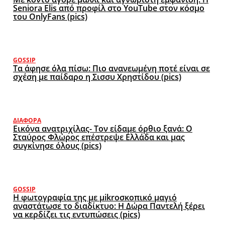
Seniora Elis από προφίλ στο YouTube στον κόσμο
του OnlyFans (pics)
GOSSIP
Τα άφησε όλα πίσω: Πιο ανανεωμένη ποτέ είναι σε
σχέση με παίδαρο η Σισσυ Χρηστίδου (pics)
ΔΙΆΦΟΡΑ
Εικόνα ανατριχίλας- Τον είδαμε όρθιο ξανά: Ο
Σταύρος Φλώρος επέστρεψε Ελλάδα και μας
συγκίνησε όλους (pics)
GOSSIP
Η φωτογραφία της με μikroσκοπικό μαγιό
αναστάτωσε το διαδίκτυο: Η Δώρα Παντελή ξέρει
να κερδίζει τις εντυπώσεις (pics)