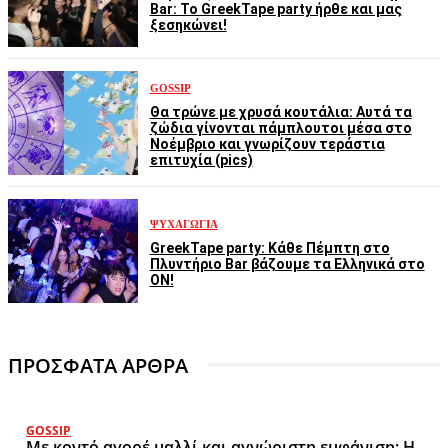
Bar: Το GreekTape party ήρθε και μας
ξεσηκώνει!
GOSSIP
Θα τρώνε με χρυσά κουτάλια: Αυτά τα
ζώδια γίνονται πάμπλουτοι μέσα στο
Νοέμβριο και γνωρίζουν τεράστια
επιτυχία (pics)
ΨΥΧΑΓΩΓΊΑ
GreekTape party: Κάθε Πέμπτη στο
Πλυντήριο Bar βάζουμε τα Ελληνικά στο
ON!
ΠΡΟΣΦΑΤΑ ΑΡΘΡΑ
GOSSIP
Με κοντό αγορέ μαλλί και αγνώριστη εμφάνιση: Η