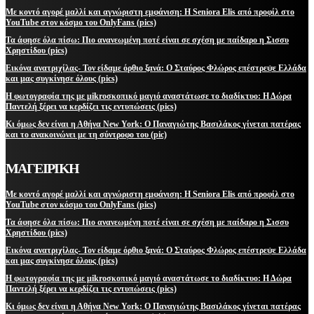
Με κοντό αγορέ μαλλί και αγνώριστη εμφάνιση: Η Seniora Elis από προφίλ στο
YouTube στον κόσμο του OnlyFans (pics)
Τα άφησε όλα πίσω: Πιο ανανεωμένη ποτέ είναι σε σχέση με παίδαρο η Σισσυ
Χρηστίδου (pics)
Εικόνα ανατριχίλας- Τον είδαμε όρθιο ξανά: Ο Σταύρος Φλώρος επέστρεψε Ελλάδα
και μας συγκίνησε όλους (pics)
Η φωτογραφία της με μikroσκοπικό μαγιό αναστάτωσε το διαδίκτυο: Η Δώρα
Παντελή ξέρει να κερδίζει τις εντυπώσεις (pics)
Κι όμως δεν είναι η Αθήνα New York: Ο Παναγιώτης Βασιλάκος γίνεται πατέρας
και το ανακοινώνει με τη σύντροφο του (pic)
ΜΑΓΕΙΡΙΚΗ
Με κοντό αγορέ μαλλί και αγνώριστη εμφάνιση: Η Seniora Elis από προφίλ στο
YouTube στον κόσμο του OnlyFans (pics)
Τα άφησε όλα πίσω: Πιο ανανεωμένη ποτέ είναι σε σχέση με παίδαρο η Σισσυ
Χρηστίδου (pics)
Εικόνα ανατριχίλας- Τον είδαμε όρθιο ξανά: Ο Σταύρος Φλώρος επέστρεψε Ελλάδα
και μας συγκίνησε όλους (pics)
Η φωτογραφία της με μikroσκοπικό μαγιό αναστάτωσε το διαδίκτυο: Η Δώρα
Παντελή ξέρει να κερδίζει τις εντυπώσεις (pics)
Κι όμως δεν είναι η Αθήνα New York: Ο Παναγιώτης Βασιλάκος γίνεται πατέρας