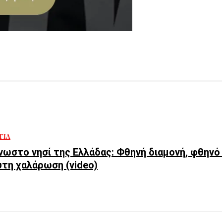
ΓΊΑ
νωστο νησί της Ελλάδας: Φθηνή διαμονή, φθηνό 
τη χαλάρωση (video)