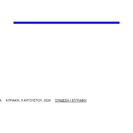
VARiEMAi
ΚΥΡΙΑΚΉ, 9 ΑΥΓΟΎΣΤΟΥ, 2026
ΣΎΝΔΕΣΗ / ΕΓΓΡΑΦΉ
S