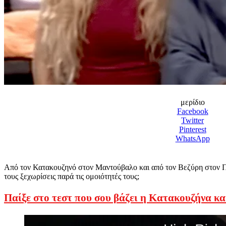
μερίδιο
Facebook
Twitter
Pinterest
WhatsApp
Από τον Κατακουζηνό στον Μαντούβαλο και από τον Βεζύρη στον Πώ
τους ξεχωρίσεις παρά τις ομοιότητές τους;
Παίξε στο τεστ που σου βάζει η Κατακουζήνα κ