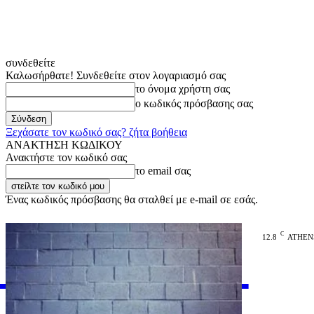
συνδεθείτε
Καλωσήρθατε! Συνδεθείτε στον λογαριασμό σας
το όνομα χρήστη σας
ο κωδικός πρόσβασης σας
Ξεχάσατε τον κωδικό σας? ζήτα βοήθεια
ΑΝΑΚΤΗΣΗ ΚΩΔΙΚΟΥ
Ανακτήστε τον κωδικό σας
το email σας
Ένας κωδικός πρόσβασης θα σταλθεί με e-mail σε εσάς.
C
12.8
ATHEN
VARiEMAi
OFFICIAL