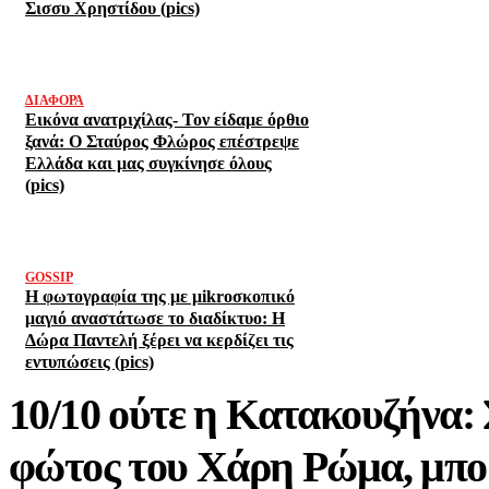
Σισσυ Χρηστίδου (pics)
ΔΙΆΦΟΡΑ
Εικόνα ανατριχίλας- Τον είδαμε όρθιο
ξανά: Ο Σταύρος Φλώρος επέστρεψε
Ελλάδα και μας συγκίνησε όλους
(pics)
GOSSIP
Η φωτογραφία της με μikroσκοπικό
μαγιό αναστάτωσε το διαδίκτυο: Η
Δώρα Παντελή ξέρει να κερδίζει τις
εντυπώσεις (pics)
10/10 ούτε η Κατακουζήνα: 
φώτος του Χάρη Ρώμα, μπορ