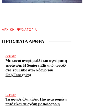
ΑΡΧΙΚΗ
ΕΠΙΚΑΙΡΟΤΗΤΑ
ΨΥΧΑΓΩΓΙΑ
ΑΡΧΙΚΉ
ΨΥΧΑΓΩΓΊΑ
ΠΡΟΣΦΑΤΑ ΑΡΘΡΑ
GOSSIP
Με κοντό αγορέ μαλλί και αγνώριστη
εμφάνιση: Η Seniora Elis από προφίλ
στο YouTube στον κόσμο του
OnlyFans (pics)
GOSSIP
Τα άφησε όλα πίσω: Πιο ανανεωμένη
ποτέ είναι σε σχέση με παίδαρο η