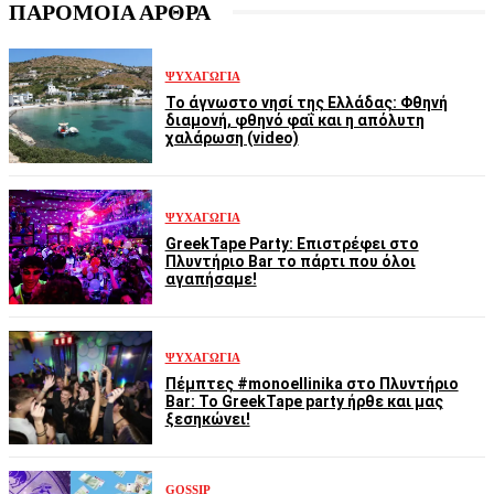
ΠΑΡΟΜΟΙΑ ΑΡΘΡΑ
ΨΥΧΑΓΩΓΊΑ
Το άγνωστο νησί της Ελλάδας: Φθηνή
διαμονή, φθηνό φαΐ και η απόλυτη
χαλάρωση (video)
ΨΥΧΑΓΩΓΊΑ
GreekTape Party: Επιστρέφει στο
Πλυντήριο Bar το πάρτι που όλοι
αγαπήσαμε!
ΨΥΧΑΓΩΓΊΑ
Πέμπτες #monoellinika στο Πλυντήριο
Bar: Το GreekTape party ήρθε και μας
ξεσηκώνει!
GOSSIP