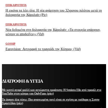
ΕΠΙΚΑΙΡΌΤΗΤΑ
H εικόνα τα λέει όλα: H νέα ανάρτηση του 32χρονου πιλότου μετά τη
δολοφονία της Κάρολαϊν (Pic)
ΕΠΙΚΑΙΡΌΤΗΤΑ
Νέα δεδομένα στη δολοφονία της Κάρολαϊν: «Τα στοιχεία υπάρχουν,
μένουν οι αποδείξεις» (Vid)
GOSSIP
Eurovision: Αντιγραφή το τραγούδι της Κύπρου; (Vid)
ΔΙΑΤΡΟΦΗ & ΥΓΕΙΑ
Με κοντό αγορέ μαλλί και αγνώριστη εμφάνιση: Η Seniora Elis από προφίλ στο
YouTube στον κόσμο του OnlyFans (pics)
Τα άφησε όλα πίσω: Πιο ανανεωμένη ποτέ είναι σε σχέση με παίδαρο η Σισσυ
Χρηστίδου (pics)