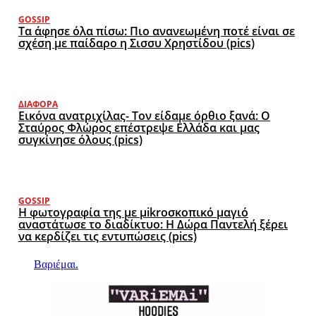
GOSSIP
Τα άφησε όλα πίσω: Πιο ανανεωμένη ποτέ είναι σε
σχέση με παίδαρο η Σισσυ Χρηστίδου (pics)
ΔΙΆΦΟΡΑ
Εικόνα ανατριχίλας- Τον είδαμε όρθιο ξανά: Ο
Σταύρος Φλώρος επέστρεψε Ελλάδα και μας
συγκίνησε όλους (pics)
GOSSIP
Η φωτογραφία της με μikroσκοπικό μαγιό
αναστάτωσε το διαδίκτυο: Η Δώρα Παντελή ξέρει
να κερδίζει τις εντυπώσεις (pics)
Βαριέμαι.