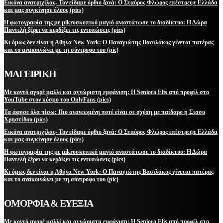
Εικόνα ανατριχίλας- Τον είδαμε όρθιο ξανά: Ο Σταύρος Φλώρος επέστρεψε Ελλάδα
και μας συγκίνησε όλους (pics)
Η φωτογραφία της με μikroσκοπικό μαγιό αναστάτωσε το διαδίκτυο: Η Δώρα
Παντελή ξέρει να κερδίζει τις εντυπώσεις (pics)
Κι όμως δεν είναι η Αθήνα New York: Ο Παναγιώτης Βασιλάκος γίνεται πατέρας
και το ανακοινώνει με τη σύντροφο του (pic)
ΜΑΓΕΙΡΙΚΗ
Με κοντό αγορέ μαλλί και αγνώριστη εμφάνιση: Η Seniora Elis από προφίλ στο
YouTube στον κόσμο του OnlyFans (pics)
Τα άφησε όλα πίσω: Πιο ανανεωμένη ποτέ είναι σε σχέση με παίδαρο η Σισσυ
Χρηστίδου (pics)
Εικόνα ανατριχίλας- Τον είδαμε όρθιο ξανά: Ο Σταύρος Φλώρος επέστρεψε Ελλάδα
και μας συγκίνησε όλους (pics)
Η φωτογραφία της με μikroσκοπικό μαγιό αναστάτωσε το διαδίκτυο: Η Δώρα
Παντελή ξέρει να κερδίζει τις εντυπώσεις (pics)
Κι όμως δεν είναι η Αθήνα New York: Ο Παναγιώτης Βασιλάκος γίνεται πατέρας
και το ανακοινώνει με τη σύντροφο του (pic)
ΟΜΟΡΦΙΑ & ΕΥΕΞΙΑ
Με κοντό αγορέ μαλλί και αγνώριστη εμφάνιση: Η Seniora Elis από προφίλ στο