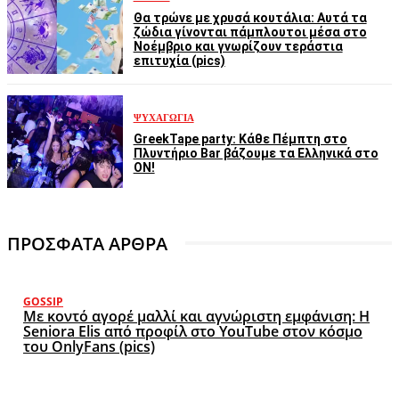
Θα τρώνε με χρυσά κουτάλια: Αυτά τα
ζώδια γίνονται πάμπλουτοι μέσα στο
Νοέμβριο και γνωρίζουν τεράστια
επιτυχία (pics)
ΨΥΧΑΓΩΓΊΑ
GreekTape party: Κάθε Πέμπτη στο
Πλυντήριο Bar βάζουμε τα Ελληνικά στο
ON!
ΠΡΟΣΦΑΤΑ ΑΡΘΡΑ
GOSSIP
Με κοντό αγορέ μαλλί και αγνώριστη εμφάνιση: Η
Seniora Elis από προφίλ στο YouTube στον κόσμο
του OnlyFans (pics)