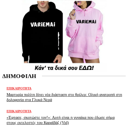
ΔΗΜΟΦΙΛΗ
ΕΠΙΚΑΙΡΌΤΗΤΑ
Μαρτυρία πολίτη δίνει νέα διάσταση στο θρίλερ: Ολική ανατροπή στη
δολοφονία στα Γλυκά Νερά
ΕΠΙΚΑΙΡΌΤΗΤΑ
«Έφτασε, σκοτώστε τον!»: Αυτή είναι η γυναίκα που έδωσε σήμα
στους εκτελεστές του Καραϊβάζ (Vid)