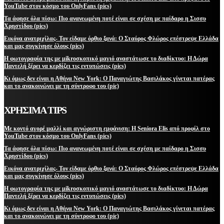
YouTube στον κόσμο του OnlyFans (pics)
Τα άφησε όλα πίσω: Πιο ανανεωμένη ποτέ είναι σε σχέση με παίδαρο η Σισσυ
Χρηστίδου (pics)
Εικόνα ανατριχίλας- Τον είδαμε όρθιο ξανά: Ο Σταύρος Φλώρος επέστρεψε Ελλάδα
και μας συγκίνησε όλους (pics)
Η φωτογραφία της με μikroσκοπικό μαγιό αναστάτωσε το διαδίκτυο: Η Δώρα
Παντελή ξέρει να κερδίζει τις εντυπώσεις (pics)
Κι όμως δεν είναι η Αθήνα New York: Ο Παναγιώτης Βασιλάκος γίνεται πατέρας
και το ανακοινώνει με τη σύντροφο του (pic)
ΧΡΗΣΙΜΑ TIPS
Με κοντό αγορέ μαλλί και αγνώριστη εμφάνιση: Η Seniora Elis από προφίλ στο
YouTube στον κόσμο του OnlyFans (pics)
Τα άφησε όλα πίσω: Πιο ανανεωμένη ποτέ είναι σε σχέση με παίδαρο η Σισσυ
Χρηστίδου (pics)
Εικόνα ανατριχίλας- Τον είδαμε όρθιο ξανά: Ο Σταύρος Φλώρος επέστρεψε Ελλάδα
και μας συγκίνησε όλους (pics)
Η φωτογραφία της με μikroσκοπικό μαγιό αναστάτωσε το διαδίκτυο: Η Δώρα
Παντελή ξέρει να κερδίζει τις εντυπώσεις (pics)
Κι όμως δεν είναι η Αθήνα New York: Ο Παναγιώτης Βασιλάκος γίνεται πατέρας
και το ανακοινώνει με τη σύντροφο του (pic)