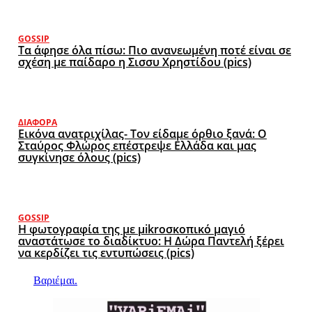
GOSSIP
Τα άφησε όλα πίσω: Πιο ανανεωμένη ποτέ είναι σε
σχέση με παίδαρο η Σισσυ Χρηστίδου (pics)
ΔΙΆΦΟΡΑ
Εικόνα ανατριχίλας- Τον είδαμε όρθιο ξανά: Ο
Σταύρος Φλώρος επέστρεψε Ελλάδα και μας
συγκίνησε όλους (pics)
GOSSIP
Η φωτογραφία της με μikroσκοπικό μαγιό
αναστάτωσε το διαδίκτυο: Η Δώρα Παντελή ξέρει
να κερδίζει τις εντυπώσεις (pics)
Βαριέμαι.