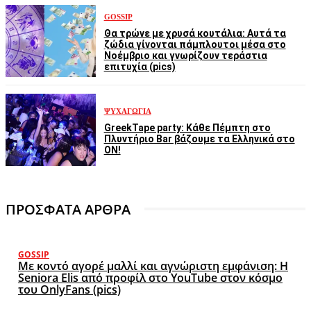
GOSSIP
Θα τρώνε με χρυσά κουτάλια: Αυτά τα
ζώδια γίνονται πάμπλουτοι μέσα στο
Νοέμβριο και γνωρίζουν τεράστια
επιτυχία (pics)
ΨΥΧΑΓΩΓΊΑ
GreekTape party: Κάθε Πέμπτη στο
Πλυντήριο Bar βάζουμε τα Ελληνικά στο
ON!
ΠΡΟΣΦΑΤΑ ΑΡΘΡΑ
GOSSIP
Με κοντό αγορέ μαλλί και αγνώριστη εμφάνιση: Η
Seniora Elis από προφίλ στο YouTube στον κόσμο
του OnlyFans (pics)