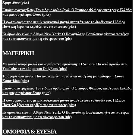
Χρηστίδου (pics)
Εικόνα ανατριχίλας- Τον είδαμε όρθιο ξανά: Ο Σταύρος Φλώρος επέστρεψε Ελλάδα
και μας συγκίνησε όλους (pics)
Η φωτογραφία της με μikroσκοπικό μαγιό αναστάτωσε το διαδίκτυο: Η Δώρα
Παντελή ξέρει να κερδίζει τις εντυπώσεις (pics)
Κι όμως δεν είναι η Αθήνα New York: Ο Παναγιώτης Βασιλάκος γίνεται πατέρας
και το ανακοινώνει με τη σύντροφο του (pic)
ΜΑΓΕΙΡΙΚΗ
Με κοντό αγορέ μαλλί και αγνώριστη εμφάνιση: Η Seniora Elis από προφίλ στο
YouTube στον κόσμο του OnlyFans (pics)
Τα άφησε όλα πίσω: Πιο ανανεωμένη ποτέ είναι σε σχέση με παίδαρο η Σισσυ
Χρηστίδου (pics)
Εικόνα ανατριχίλας- Τον είδαμε όρθιο ξανά: Ο Σταύρος Φλώρος επέστρεψε Ελλάδα
και μας συγκίνησε όλους (pics)
Η φωτογραφία της με μikroσκοπικό μαγιό αναστάτωσε το διαδίκτυο: Η Δώρα
Παντελή ξέρει να κερδίζει τις εντυπώσεις (pics)
Κι όμως δεν είναι η Αθήνα New York: Ο Παναγιώτης Βασιλάκος γίνεται πατέρας
και το ανακοινώνει με τη σύντροφο του (pic)
ΟΜΟΡΦΙΑ & ΕΥΕΞΙΑ