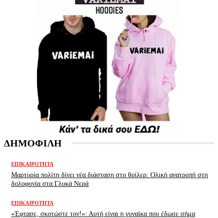
ΔΗΜΟΦΙΛΗ
ΕΠΙΚΑΙΡΌΤΗΤΑ
Μαρτυρία πολίτη δίνει νέα διάσταση στο θρίλερ: Ολική ανατροπή στη
δολοφονία στα Γλυκά Νερά
ΕΠΙΚΑΙΡΌΤΗΤΑ
«Έφτασε, σκοτώστε τον!»: Αυτή είναι η γυναίκα που έδωσε σήμα