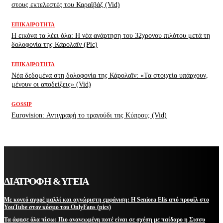
στους εκτελεστές του Καραϊβάζ (Vid)
ΕΠΙΚΑΙΡΌΤΗΤΑ
H εικόνα τα λέει όλα: H νέα ανάρτηση του 32χρονου πιλότου μετά τη
δολοφονία της Κάρολαϊν (Pic)
ΕΠΙΚΑΙΡΌΤΗΤΑ
Νέα δεδομένα στη δολοφονία της Κάρολαϊν: «Τα στοιχεία υπάρχουν,
μένουν οι αποδείξεις» (Vid)
GOSSIP
Eurovision: Αντιγραφή το τραγούδι της Κύπρου; (Vid)
ΔΙΑΤΡΟΦΗ & ΥΓΕΙΑ
Με κοντό αγορέ μαλλί και αγνώριστη εμφάνιση: Η Seniora Elis από προφίλ στο
YouTube στον κόσμο του OnlyFans (pics)
Τα άφησε όλα πίσω: Πιο ανανεωμένη ποτέ είναι σε σχέση με παίδαρο η Σισσυ