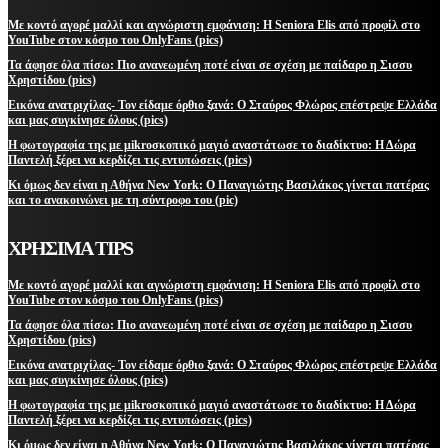
Με κοντό αγορέ μαλλί και αγνώριστη εμφάνιση: Η Seniora Elis από προφίλ στο
YouTube στον κόσμο του OnlyFans (pics)
Τα άφησε όλα πίσω: Πιο ανανεωμένη ποτέ είναι σε σχέση με παίδαρο η Σισσυ
Χρηστίδου (pics)
Εικόνα ανατριχίλας- Τον είδαμε όρθιο ξανά: Ο Σταύρος Φλώρος επέστρεψε Ελλάδα
και μας συγκίνησε όλους (pics)
Η φωτογραφία της με μikroσκοπικό μαγιό αναστάτωσε το διαδίκτυο: Η Δώρα
Παντελή ξέρει να κερδίζει τις εντυπώσεις (pics)
Κι όμως δεν είναι η Αθήνα New York: Ο Παναγιώτης Βασιλάκος γίνεται πατέρας
και το ανακοινώνει με τη σύντροφο του (pic)
ΧΡΗΣΙΜΑ TIPS
Με κοντό αγορέ μαλλί και αγνώριστη εμφάνιση: Η Seniora Elis από προφίλ στο
YouTube στον κόσμο του OnlyFans (pics)
Τα άφησε όλα πίσω: Πιο ανανεωμένη ποτέ είναι σε σχέση με παίδαρο η Σισσυ
Χρηστίδου (pics)
Εικόνα ανατριχίλας- Τον είδαμε όρθιο ξανά: Ο Σταύρος Φλώρος επέστρεψε Ελλάδα
και μας συγκίνησε όλους (pics)
Η φωτογραφία της με μikroσκοπικό μαγιό αναστάτωσε το διαδίκτυο: Η Δώρα
Παντελή ξέρει να κερδίζει τις εντυπώσεις (pics)
Κι όμως δεν είναι η Αθήνα New York: Ο Παναγιώτης Βασιλάκος γίνεται πατέρας