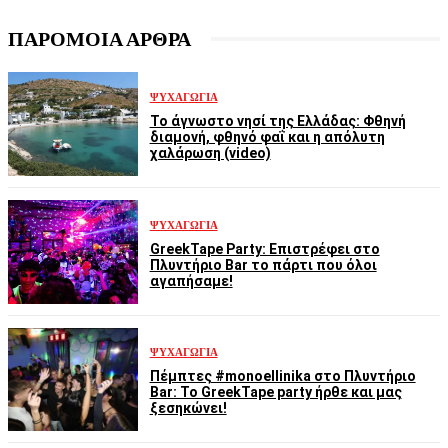
ΠΑΡΟΜΟΙΑ ΑΡΘΡΑ
ΨΥΧΑΓΩΓΊΑ
Το άγνωστο νησί της Ελλάδας: Φθηνή
διαμονή, φθηνό φαΐ και η απόλυτη
χαλάρωση (video)
ΨΥΧΑΓΩΓΊΑ
GreekTape Party: Επιστρέφει στο
Πλυντήριο Bar το πάρτι που όλοι
αγαπήσαμε!
ΨΥΧΑΓΩΓΊΑ
Πέμπτες #monoellinika στο Πλυντήριο
Bar: Το GreekTape party ήρθε και μας
ξεσηκώνει!