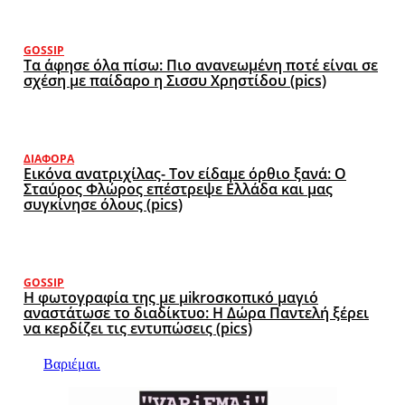
GOSSIP
Τα άφησε όλα πίσω: Πιο ανανεωμένη ποτέ είναι σε
σχέση με παίδαρο η Σισσυ Χρηστίδου (pics)
ΔΙΆΦΟΡΑ
Εικόνα ανατριχίλας- Τον είδαμε όρθιο ξανά: Ο
Σταύρος Φλώρος επέστρεψε Ελλάδα και μας
συγκίνησε όλους (pics)
GOSSIP
Η φωτογραφία της με μikroσκοπικό μαγιό
αναστάτωσε το διαδίκτυο: Η Δώρα Παντελή ξέρει
να κερδίζει τις εντυπώσεις (pics)
Βαριέμαι.