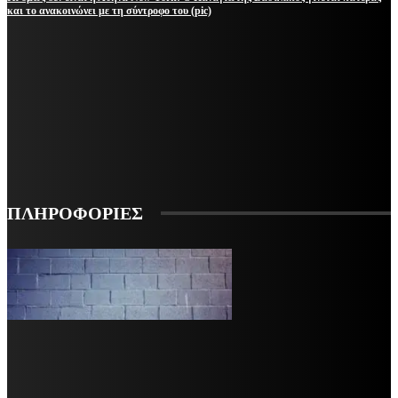
και το ανακοινώνει με τη σύντροφο του (pic)
ΜΕΙΝΕΤΕ ΕΝΗΜΕΡΩΜΕΝΟΙ
ΕΓΓΡΑΦΕΙΤΕ ΓΙΑ ΝΑ ΛΑΜΒΑΝΕΤΕ ΤΑ ΤΕΛΕΥΤΑΙΑ ΝΕΑ ΜΑΣ ΣΤΟ EMAIL ΣΑΣ
ΕΓΓΡΑΦΗ
ΠΛΗΡΟΦΟΡΙΕΣ
VARiEMAi
OFFICIAL