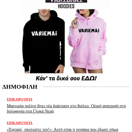
ΔΗΜΟΦΙΛΗ
ΕΠΙΚΑΙΡΌΤΗΤΑ
Μαρτυρία πολίτη δίνει νέα διάσταση στο θρίλερ: Ολική ανατροπή στη
δολοφονία στα Γλυκά Νερά
ΕΠΙΚΑΙΡΌΤΗΤΑ
«Έφτασε, σκοτώστε τον!»: Αυτή είναι η γυναίκα που έδωσε σήμα