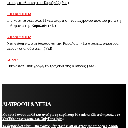
στους εκτελεστές του Καραϊβάζ (Vid)
ΕΠΙΚΑΙΡΌΤΗΤΑ
H εικόνα τα λέει όλα: H νέα ανάρτηση του 32χρονου πιλότου μετά τη
δολοφονία της Κάρολαϊν (Pic)
ΕΠΙΚΑΙΡΌΤΗΤΑ
Νέα δεδομένα στη δολοφονία της Κάρολαϊν: «Τα στοιχεία υπάρχουν,
μένουν οι αποδείξεις» (Vid)
GOSSIP
Eurovision: Αντιγραφή το τραγούδι της Κύπρου; (Vid)
ΔΙΑΤΡΟΦΗ & ΥΓΕΙΑ
Με κοντό αγορέ μαλλί και αγνώριστη εμφάνιση: Η Seniora Elis από προφίλ στο
YouTube στον κόσμο του OnlyFans (pics)
Τα άφησε όλα πίσω: Πιο ανανεωμένη ποτέ είναι σε σχέση με παίδαρο η Σισσυ