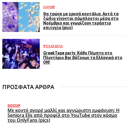
GOSSIP
Θα τρώνε με χρυσά κουτάλια: Αυτά τα
ζώδια γίνονται πάμπλουτοι μέσα στο
Νοέμβριο και γνωρίζουν τεράστια
επιτυχία (pics)
ΨΥΧΑΓΩΓΊΑ
GreekTape party: Κάθε Πέμπτη στο
Πλυντήριο Bar βάζουμε τα Ελληνικά στο
ON!
ΠΡΟΣΦΑΤΑ ΑΡΘΡΑ
GOSSIP
Με κοντό αγορέ μαλλί και αγνώριστη εμφάνιση: Η
Seniora Elis από προφίλ στο YouTube στον κόσμο
του OnlyFans (pics)