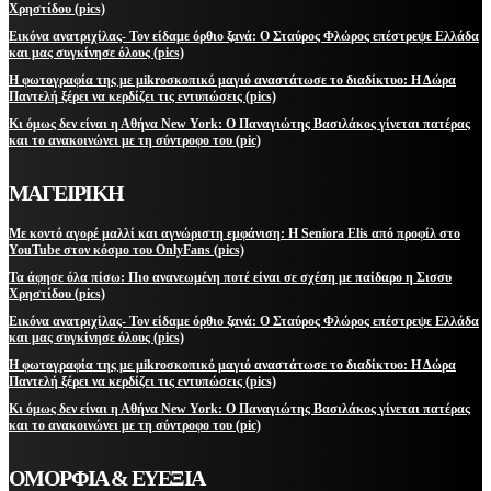
Χρηστίδου (pics)
Εικόνα ανατριχίλας- Τον είδαμε όρθιο ξανά: Ο Σταύρος Φλώρος επέστρεψε Ελλάδα
και μας συγκίνησε όλους (pics)
Η φωτογραφία της με μikroσκοπικό μαγιό αναστάτωσε το διαδίκτυο: Η Δώρα
Παντελή ξέρει να κερδίζει τις εντυπώσεις (pics)
Κι όμως δεν είναι η Αθήνα New York: Ο Παναγιώτης Βασιλάκος γίνεται πατέρας
και το ανακοινώνει με τη σύντροφο του (pic)
ΜΑΓΕΙΡΙΚΗ
Με κοντό αγορέ μαλλί και αγνώριστη εμφάνιση: Η Seniora Elis από προφίλ στο
YouTube στον κόσμο του OnlyFans (pics)
Τα άφησε όλα πίσω: Πιο ανανεωμένη ποτέ είναι σε σχέση με παίδαρο η Σισσυ
Χρηστίδου (pics)
Εικόνα ανατριχίλας- Τον είδαμε όρθιο ξανά: Ο Σταύρος Φλώρος επέστρεψε Ελλάδα
και μας συγκίνησε όλους (pics)
Η φωτογραφία της με μikroσκοπικό μαγιό αναστάτωσε το διαδίκτυο: Η Δώρα
Παντελή ξέρει να κερδίζει τις εντυπώσεις (pics)
Κι όμως δεν είναι η Αθήνα New York: Ο Παναγιώτης Βασιλάκος γίνεται πατέρας
και το ανακοινώνει με τη σύντροφο του (pic)
ΟΜΟΡΦΙΑ & ΕΥΕΞΙΑ