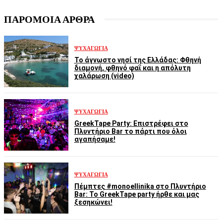
ΠΑΡΟΜΟΙΑ ΑΡΘΡΑ
ΨΥΧΑΓΩΓΊΑ
Το άγνωστο νησί της Ελλάδας: Φθηνή
διαμονή, φθηνό φαΐ και η απόλυτη
χαλάρωση (video)
ΨΥΧΑΓΩΓΊΑ
GreekTape Party: Επιστρέφει στο
Πλυντήριο Bar το πάρτι που όλοι
αγαπήσαμε!
ΨΥΧΑΓΩΓΊΑ
Πέμπτες #monoellinika στο Πλυντήριο
Bar: Το GreekTape party ήρθε και μας
ξεσηκώνει!