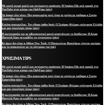
Με κοντό αγορέ μαλλί και αγνώριστη εμφάνιση: Η Seniora Elis από προφίλ στο
YouTube στον κόσμο του OnlyFans (pics)
Τα άφησε όλα πίσω: Πιο ανανεωμένη ποτέ είναι σε σχέση με παίδαρο η Σισσυ
Χρηστίδου (pics)
Εικόνα ανατριχίλας- Τον είδαμε όρθιο ξανά: Ο Σταύρος Φλώρος επέστρεψε Ελλάδα
και μας συγκίνησε όλους (pics)
Η φωτογραφία της με μikroσκοπικό μαγιό αναστάτωσε το διαδίκτυο: Η Δώρα
Παντελή ξέρει να κερδίζει τις εντυπώσεις (pics)
Κι όμως δεν είναι η Αθήνα New York: Ο Παναγιώτης Βασιλάκος γίνεται πατέρας
και το ανακοινώνει με τη σύντροφο του (pic)
ΧΡΗΣΙΜΑ TIPS
Με κοντό αγορέ μαλλί και αγνώριστη εμφάνιση: Η Seniora Elis από προφίλ στο
YouTube στον κόσμο του OnlyFans (pics)
Τα άφησε όλα πίσω: Πιο ανανεωμένη ποτέ είναι σε σχέση με παίδαρο η Σισσυ
Χρηστίδου (pics)
Εικόνα ανατριχίλας- Τον είδαμε όρθιο ξανά: Ο Σταύρος Φλώρος επέστρεψε Ελλάδα
και μας συγκίνησε όλους (pics)
Η φωτογραφία της με μikroσκοπικό μαγιό αναστάτωσε το διαδίκτυο: Η Δώρα
Παντελή ξέρει να κερδίζει τις εντυπώσεις (pics)
Κι όμως δεν είναι η Αθήνα New York: Ο Παναγιώτης Βασιλάκος γίνεται πατέρας