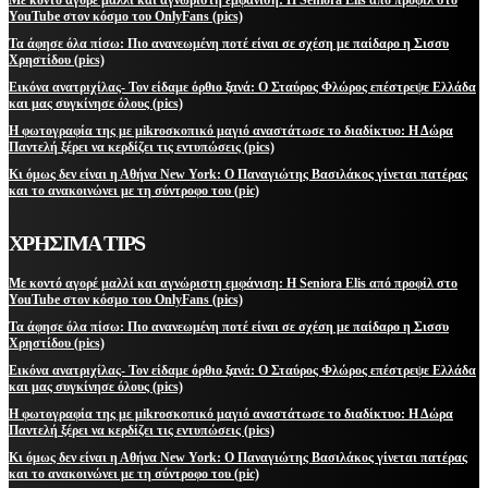
YouTube στον κόσμο του OnlyFans (pics)
Τα άφησε όλα πίσω: Πιο ανανεωμένη ποτέ είναι σε σχέση με παίδαρο η Σισσυ
Χρηστίδου (pics)
Εικόνα ανατριχίλας- Τον είδαμε όρθιο ξανά: Ο Σταύρος Φλώρος επέστρεψε Ελλάδα
και μας συγκίνησε όλους (pics)
Η φωτογραφία της με μikroσκοπικό μαγιό αναστάτωσε το διαδίκτυο: Η Δώρα
Παντελή ξέρει να κερδίζει τις εντυπώσεις (pics)
Κι όμως δεν είναι η Αθήνα New York: Ο Παναγιώτης Βασιλάκος γίνεται πατέρας
και το ανακοινώνει με τη σύντροφο του (pic)
ΧΡΗΣΙΜΑ TIPS
Με κοντό αγορέ μαλλί και αγνώριστη εμφάνιση: Η Seniora Elis από προφίλ στο
YouTube στον κόσμο του OnlyFans (pics)
Τα άφησε όλα πίσω: Πιο ανανεωμένη ποτέ είναι σε σχέση με παίδαρο η Σισσυ
Χρηστίδου (pics)
Εικόνα ανατριχίλας- Τον είδαμε όρθιο ξανά: Ο Σταύρος Φλώρος επέστρεψε Ελλάδα
και μας συγκίνησε όλους (pics)
Η φωτογραφία της με μikroσκοπικό μαγιό αναστάτωσε το διαδίκτυο: Η Δώρα
Παντελή ξέρει να κερδίζει τις εντυπώσεις (pics)
Κι όμως δεν είναι η Αθήνα New York: Ο Παναγιώτης Βασιλάκος γίνεται πατέρας
και το ανακοινώνει με τη σύντροφο του (pic)