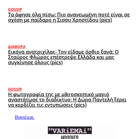
GOSSIP
Τα άφησε όλα πίσω: Πιο ανανεωμένη ποτέ είναι σε
σχέση με παίδαρο η Σισσυ Χρηστίδου (pics)
ΔΙΆΦΟΡΑ
Εικόνα ανατριχίλας- Τον είδαμε όρθιο ξανά: Ο
Σταύρος Φλώρος επέστρεψε Ελλάδα και μας
συγκίνησε όλους (pics)
GOSSIP
Η φωτογραφία της με μikroσκοπικό μαγιό
αναστάτωσε το διαδίκτυο: Η Δώρα Παντελή ξέρει
να κερδίζει τις εντυπώσεις (pics)
Βαριέμαι.