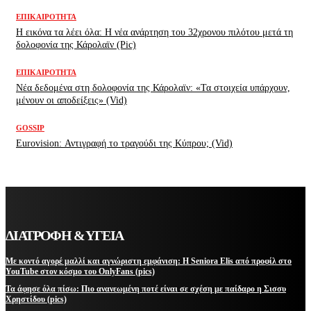
ΕΠΙΚΑΙΡΌΤΗΤΑ
H εικόνα τα λέει όλα: H νέα ανάρτηση του 32χρονου πιλότου μετά τη
δολοφονία της Κάρολαϊν (Pic)
ΕΠΙΚΑΙΡΌΤΗΤΑ
Νέα δεδομένα στη δολοφονία της Κάρολαϊν: «Τα στοιχεία υπάρχουν,
μένουν οι αποδείξεις» (Vid)
GOSSIP
Eurovision: Αντιγραφή το τραγούδι της Κύπρου; (Vid)
ΔΙΑΤΡΟΦΗ & ΥΓΕΙΑ
Με κοντό αγορέ μαλλί και αγνώριστη εμφάνιση: Η Seniora Elis από προφίλ στο
YouTube στον κόσμο του OnlyFans (pics)
Τα άφησε όλα πίσω: Πιο ανανεωμένη ποτέ είναι σε σχέση με παίδαρο η Σισσυ
Χρηστίδου (pics)