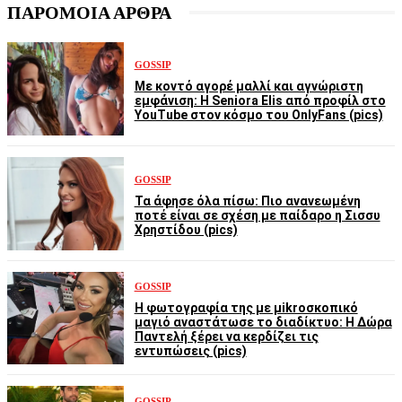
ΠΑΡΟΜΟΙΑ ΑΡΘΡΑ
GOSSIP
Με κοντό αγορέ μαλλί και αγνώριστη
εμφάνιση: Η Seniora Elis από προφίλ στο
YouTube στον κόσμο του OnlyFans (pics)
GOSSIP
Τα άφησε όλα πίσω: Πιο ανανεωμένη
ποτέ είναι σε σχέση με παίδαρο η Σισσυ
Χρηστίδου (pics)
GOSSIP
Η φωτογραφία της με μikroσκοπικό
μαγιό αναστάτωσε το διαδίκτυο: Η Δώρα
Παντελή ξέρει να κερδίζει τις
εντυπώσεις (pics)
GOSSIP