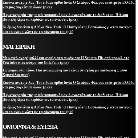
Εικόνα ανατριχίλας- Τον είδαμε όρθιο ξανά: Ο Σταύρος Φλώρος επέστρεψε Ελλάδα
και μας συγκίνησε όλους (pics)
Η φωτογραφία της με μikroσκοπικό μαγιό αναστάτωσε το διαδίκτυο: Η Δώρα
Παντελή ξέρει να κερδίζει τις εντυπώσεις (pics)
Κι όμως δεν είναι η Αθήνα New York: Ο Παναγιώτης Βασιλάκος γίνεται πατέρας
και το ανακοινώνει με τη σύντροφο του (pic)
ΜΑΓΕΙΡΙΚΗ
Με κοντό αγορέ μαλλί και αγνώριστη εμφάνιση: Η Seniora Elis από προφίλ στο
YouTube στον κόσμο του OnlyFans (pics)
Τα άφησε όλα πίσω: Πιο ανανεωμένη ποτέ είναι σε σχέση με παίδαρο η Σισσυ
Χρηστίδου (pics)
Εικόνα ανατριχίλας- Τον είδαμε όρθιο ξανά: Ο Σταύρος Φλώρος επέστρεψε Ελλάδα
και μας συγκίνησε όλους (pics)
Η φωτογραφία της με μikroσκοπικό μαγιό αναστάτωσε το διαδίκτυο: Η Δώρα
Παντελή ξέρει να κερδίζει τις εντυπώσεις (pics)
Κι όμως δεν είναι η Αθήνα New York: Ο Παναγιώτης Βασιλάκος γίνεται πατέρας
και το ανακοινώνει με τη σύντροφο του (pic)
ΟΜΟΡΦΙΑ & ΕΥΕΞΙΑ
Με κοντό αγορέ μαλλί και αγνώριστη εμφάνιση: Η Seniora Elis από προφίλ στο