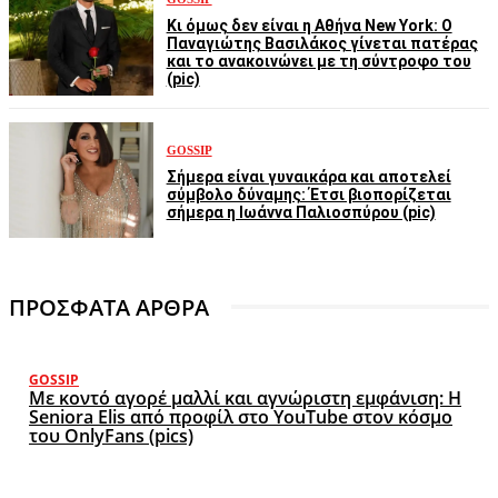
Κι όμως δεν είναι η Αθήνα New York: Ο
Παναγιώτης Βασιλάκος γίνεται πατέρας
και το ανακοινώνει με τη σύντροφο του
(pic)
GOSSIP
Σήμερα είναι γυναικάρα και αποτελεί
σύμβολο δύναμης: Έτσι βιοπορίζεται
σήμερα η Ιωάννα Παλιοσπύρου (pic)
ΠΡΟΣΦΑΤΑ ΑΡΘΡΑ
GOSSIP
Με κοντό αγορέ μαλλί και αγνώριστη εμφάνιση: Η
Seniora Elis από προφίλ στο YouTube στον κόσμο
του OnlyFans (pics)