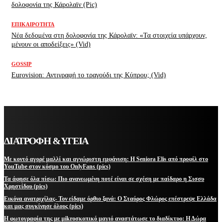
δολοφονία της Κάρολαϊν (Pic)
ΕΠΙΚΑΙΡΌΤΗΤΑ
Νέα δεδομένα στη δολοφονία της Κάρολαϊν: «Τα στοιχεία υπάρχουν,
μένουν οι αποδείξεις» (Vid)
GOSSIP
Eurovision: Αντιγραφή το τραγούδι της Κύπρου; (Vid)
ΔΙΑΤΡΟΦΗ & ΥΓΕΙΑ
Με κοντό αγορέ μαλλί και αγνώριστη εμφάνιση: Η Seniora Elis από προφίλ στο
YouTube στον κόσμο του OnlyFans (pics)
Τα άφησε όλα πίσω: Πιο ανανεωμένη ποτέ είναι σε σχέση με παίδαρο η Σισσυ
Χρηστίδου (pics)
Εικόνα ανατριχίλας- Τον είδαμε όρθιο ξανά: Ο Σταύρος Φλώρος επέστρεψε Ελλάδα
και μας συγκίνησε όλους (pics)
Η φωτογραφία της με μikroσκοπικό μαγιό αναστάτωσε το διαδίκτυο: Η Δώρα