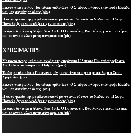
Εικόνα ανατριχίλας- Τον είδαμε όρθιο ξανά: Ο Σταύρος Φλώρος επέστρεψε Ελλάδα
και μας συγκίνησε όλους (pics)
Η φωτογραφία της με μikroσκοπικό μαγιό αναστάτωσε το διαδίκτυο: Η Δώρα
Παντελή ξέρει να κερδίζει τις εντυπώσεις (pics)
Κι όμως δεν είναι η Αθήνα New York: Ο Παναγιώτης Βασιλάκος γίνεται πατέρας
και το ανακοινώνει με τη σύντροφο του (pic)
ΧΡΗΣΙΜΑ TIPS
Με κοντό αγορέ μαλλί και αγνώριστη εμφάνιση: Η Seniora Elis από προφίλ στο
YouTube στον κόσμο του OnlyFans (pics)
Τα άφησε όλα πίσω: Πιο ανανεωμένη ποτέ είναι σε σχέση με παίδαρο η Σισσυ
Χρηστίδου (pics)
Εικόνα ανατριχίλας- Τον είδαμε όρθιο ξανά: Ο Σταύρος Φλώρος επέστρεψε Ελλάδα
και μας συγκίνησε όλους (pics)
Η φωτογραφία της με μikroσκοπικό μαγιό αναστάτωσε το διαδίκτυο: Η Δώρα
Παντελή ξέρει να κερδίζει τις εντυπώσεις (pics)
Κι όμως δεν είναι η Αθήνα New York: Ο Παναγιώτης Βασιλάκος γίνεται πατέρας
και το ανακοινώνει με τη σύντροφο του (pic)
ΜΕΙΝΕΤΕ ΕΝΗΜΕΡΩΜΕΝΟΙ