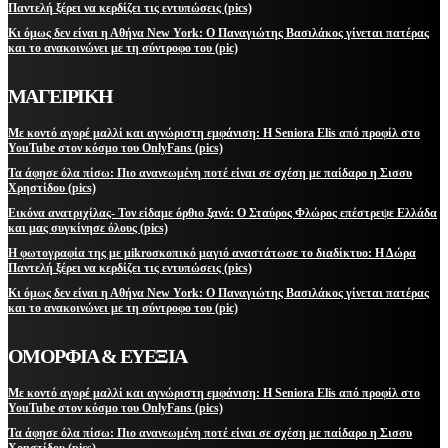
Παντελή ξέρει να κερδίζει τις εντυπώσεις (pics)
Κι όμως δεν είναι η Αθήνα New York: Ο Παναγιώτης Βασιλάκος γίνεται πατέρας
και το ανακοινώνει με τη σύντροφο του (pic)
ΜΑΓΕΙΡΙΚΗ
Με κοντό αγορέ μαλλί και αγνώριστη εμφάνιση: Η Seniora Elis από προφίλ στο
YouTube στον κόσμο του OnlyFans (pics)
Τα άφησε όλα πίσω: Πιο ανανεωμένη ποτέ είναι σε σχέση με παίδαρο η Σισσυ
Χρηστίδου (pics)
Εικόνα ανατριχίλας- Τον είδαμε όρθιο ξανά: Ο Σταύρος Φλώρος επέστρεψε Ελλάδα
και μας συγκίνησε όλους (pics)
Η φωτογραφία της με μikroσκοπικό μαγιό αναστάτωσε το διαδίκτυο: Η Δώρα
Παντελή ξέρει να κερδίζει τις εντυπώσεις (pics)
Κι όμως δεν είναι η Αθήνα New York: Ο Παναγιώτης Βασιλάκος γίνεται πατέρας
και το ανακοινώνει με τη σύντροφο του (pic)
ΟΜΟΡΦΙΑ & ΕΥΕΞΙΑ
Με κοντό αγορέ μαλλί και αγνώριστη εμφάνιση: Η Seniora Elis από προφίλ στο
YouTube στον κόσμο του OnlyFans (pics)
Τα άφησε όλα πίσω: Πιο ανανεωμένη ποτέ είναι σε σχέση με παίδαρο η Σισσυ
Χρηστίδου (pics)