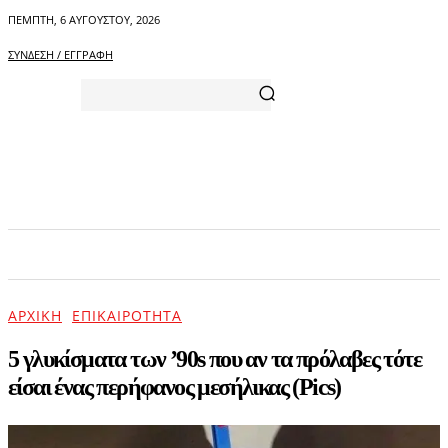
ΠΈΜΠΤΗ, 6 ΑΥΓΟΎΣΤΟΥ, 2026
ΣΎΝΔΕΣΗ / ΕΓΓΡΑΦΉ
ΑΡΧΙΚΗ
ΕΠΙΚΑΙΡΟΤΗΤΑ
ΨΥΧΑΓΩΓΙΑ
ΑΡΧΙΚΉ
ΕΠΙΚΑΙΡΌΤΗΤΑ
5 γλυκίσματα των ’90s που αν τα πρόλαβες τότε
είσαι ένας περήφανος μεσήλικας (Pics)