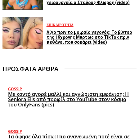
χειρουργεία ο Σταύρος Φλωρος (video)
ΕΠΙΚΑΙΡΌΤΗΤΑ
Λίγο πριν το μοιραίο γεγονός: Το βίντεο
της 19χρονης Μυρτως στο TikTok πριν
πεθάνει που σοκάρει (video)
ΠΡΟΣΦΑΤΑ ΑΡΘΡΑ
GOSSIP
Με κοντό αγορέ μαλλί και αγνώριστη εμφάνιση: Η
Seniora Elis από προφίλ στο YouTube στον κόσμο
του OnlyFans (pics)
GOSSIP
Τα άφησε όλα πίσω: Πιο ανανεωμένη ποτέ είναι σε