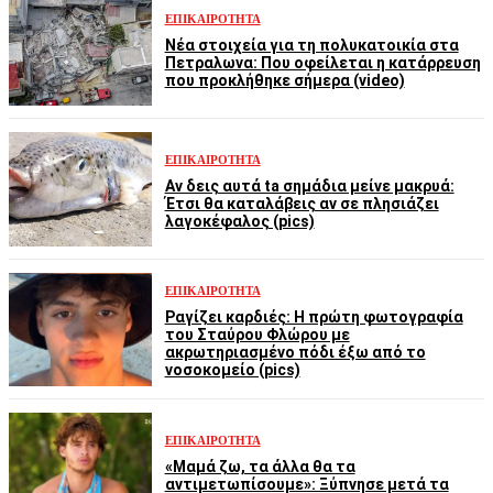
ΕΠΙΚΑΙΡΌΤΗΤΑ
Νέα στοιχεία για τη πολυκατοικία στα
Πετραλωνα: Που οφείλεται η κατάρρευση
που προκλήθηκε σήμερα (video)
ΕΠΙΚΑΙΡΌΤΗΤΑ
Αν δεις αυτά ta σημάδια μείνε μακρυά:
Έτσι θα καταλάβεις αν σε πλησιάζει
λαγοκέφαλος (pics)
ΕΠΙΚΑΙΡΌΤΗΤΑ
Ραγίζει καρδιές: Η πρώτη φωτογραφία
του Σταύρου Φλώρου με
ακρωτηριασμένο πόδι έξω από το
νοσοκομείο (pics)
ΕΠΙΚΑΙΡΌΤΗΤΑ
«Μαμά ζω, τα άλλα θα τα
αντιμετωπίσουμε»: Ξύπνησε μετά τα