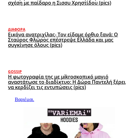
σχέση με παίδαρο η Σισσυ Χρηστίδου (pics)
ΔΙΆΦΟΡΑ
Εικόνα ανατριχίλας- Τον είδαμε όρθιο ξανά: Ο
Σταύρος Φλώρος επέστρεψε Ελλάδα και μας
συγκίνησε όλους (pics)
GOSSIP
Η φωτογραφία της με μikroσκοπικό μαγιό
αναστάτωσε το διαδίκτυο: Η Δώρα Παντελή ξέρει
να κερδίζει τις εντυπώσεις (pics)
Βαριέμαι.