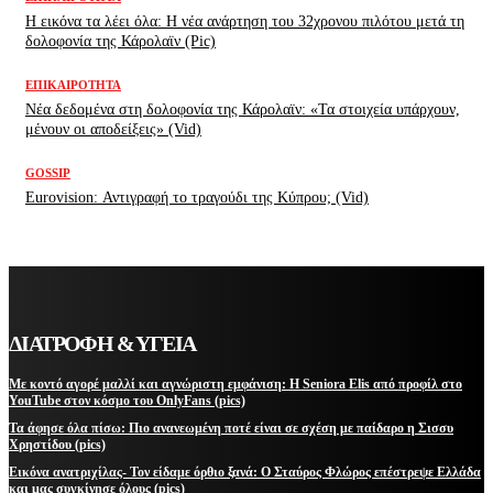
H εικόνα τα λέει όλα: H νέα ανάρτηση του 32χρονου πιλότου μετά τη
δολοφονία της Κάρολαϊν (Pic)
ΕΠΙΚΑΙΡΌΤΗΤΑ
Νέα δεδομένα στη δολοφονία της Κάρολαϊν: «Τα στοιχεία υπάρχουν,
μένουν οι αποδείξεις» (Vid)
GOSSIP
Eurovision: Αντιγραφή το τραγούδι της Κύπρου; (Vid)
ΔΙΑΤΡΟΦΗ & ΥΓΕΙΑ
Με κοντό αγορέ μαλλί και αγνώριστη εμφάνιση: Η Seniora Elis από προφίλ στο
YouTube στον κόσμο του OnlyFans (pics)
Τα άφησε όλα πίσω: Πιο ανανεωμένη ποτέ είναι σε σχέση με παίδαρο η Σισσυ
Χρηστίδου (pics)
Εικόνα ανατριχίλας- Τον είδαμε όρθιο ξανά: Ο Σταύρος Φλώρος επέστρεψε Ελλάδα
και μας συγκίνησε όλους (pics)