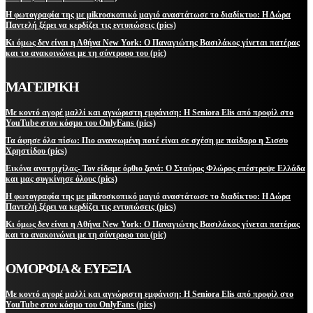
Η φωτογραφία της με μikroσκοπικό μαγιό αναστάτωσε το διαδίκτυο: Η Δώρα
Παντελή ξέρει να κερδίζει τις εντυπώσεις (pics)
Κι όμως δεν είναι η Αθήνα New York: Ο Παναγιώτης Βασιλάκος γίνεται πατέρας
και το ανακοινώνει με τη σύντροφο του (pic)
ΜΑΓΕΙΡΙΚΗ
Με κοντό αγορέ μαλλί και αγνώριστη εμφάνιση: Η Seniora Elis από προφίλ στο
YouTube στον κόσμο του OnlyFans (pics)
Τα άφησε όλα πίσω: Πιο ανανεωμένη ποτέ είναι σε σχέση με παίδαρο η Σισσυ
Χρηστίδου (pics)
Εικόνα ανατριχίλας- Τον είδαμε όρθιο ξανά: Ο Σταύρος Φλώρος επέστρεψε Ελλάδα
και μας συγκίνησε όλους (pics)
Η φωτογραφία της με μikroσκοπικό μαγιό αναστάτωσε το διαδίκτυο: Η Δώρα
Παντελή ξέρει να κερδίζει τις εντυπώσεις (pics)
Κι όμως δεν είναι η Αθήνα New York: Ο Παναγιώτης Βασιλάκος γίνεται πατέρας
και το ανακοινώνει με τη σύντροφο του (pic)
ΟΜΟΡΦΙΑ & ΕΥΕΞΙΑ
Με κοντό αγορέ μαλλί και αγνώριστη εμφάνιση: Η Seniora Elis από προφίλ στο
YouTube στον κόσμο του OnlyFans (pics)