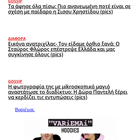
GOSSIP
Τα άφησε όλα πίσω: Πιο ανανεωμένη ποτέ είναι σε
σχέση με παίδαρο η Σισσυ Χρηστίδου (pics)
ΔΙΆΦΟΡΑ
Εικόνα ανατριχίλας- Τον είδαμε όρθιο ξανά: Ο
Σταύρος Φλώρος επέστρεψε Ελλάδα και μας
συγκίνησε όλους (pics)
GOSSIP
Η φωτογραφία της με μikroσκοπικό μαγιό
αναστάτωσε το διαδίκτυο: Η Δώρα Παντελή ξέρει
να κερδίζει τις εντυπώσεις (pics)
Βαριέμαι.