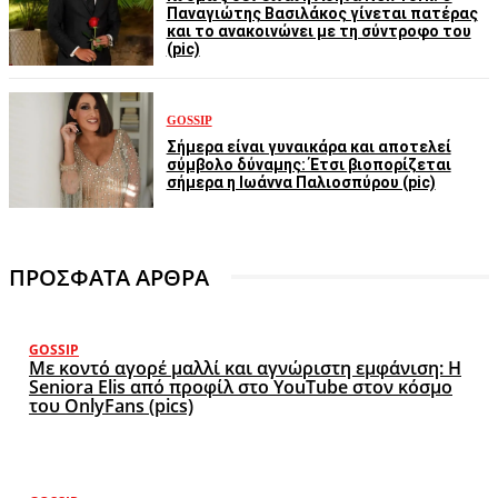
Παναγιώτης Βασιλάκος γίνεται πατέρας
και το ανακοινώνει με τη σύντροφο του
(pic)
GOSSIP
Σήμερα είναι γυναικάρα και αποτελεί
σύμβολο δύναμης: Έτσι βιοπορίζεται
σήμερα η Ιωάννα Παλιοσπύρου (pic)
ΠΡΟΣΦΑΤΑ ΑΡΘΡΑ
GOSSIP
Με κοντό αγορέ μαλλί και αγνώριστη εμφάνιση: Η
Seniora Elis από προφίλ στο YouTube στον κόσμο
του OnlyFans (pics)