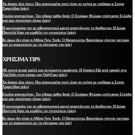
Τα άφησε όλα πίσω: Πιο ανανεωμένη ποτέ είναι σε σχέση με παίδαρο η Σισσυ
Χρηστίδου (pics)
Εικόνα ανατριχίλας- Τον είδαμε όρθιο ξανά: Ο Σταύρος Φλώρος επέστρεψε Ελλάδα
και μας συγκίνησε όλους (pics)
Η φωτογραφία της με μikroσκοπικό μαγιό αναστάτωσε το διαδίκτυο: Η Δώρα
Παντελή ξέρει να κερδίζει τις εντυπώσεις (pics)
Κι όμως δεν είναι η Αθήνα New York: Ο Παναγιώτης Βασιλάκος γίνεται πατέρας
και το ανακοινώνει με τη σύντροφο του (pic)
ΧΡΗΣΙΜΑ TIPS
Με κοντό αγορέ μαλλί και αγνώριστη εμφάνιση: Η Seniora Elis από προφίλ στο
YouTube στον κόσμο του OnlyFans (pics)
Τα άφησε όλα πίσω: Πιο ανανεωμένη ποτέ είναι σε σχέση με παίδαρο η Σισσυ
Χρηστίδου (pics)
Εικόνα ανατριχίλας- Τον είδαμε όρθιο ξανά: Ο Σταύρος Φλώρος επέστρεψε Ελλάδα
και μας συγκίνησε όλους (pics)
Η φωτογραφία της με μikroσκοπικό μαγιό αναστάτωσε το διαδίκτυο: Η Δώρα
Παντελή ξέρει να κερδίζει τις εντυπώσεις (pics)
Κι όμως δεν είναι η Αθήνα New York: Ο Παναγιώτης Βασιλάκος γίνεται πατέρας
και το ανακοινώνει με τη σύντροφο του (pic)