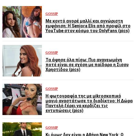
GOSSIP
Με κοντό αγορέ μαλλί και αγνώριστη
εμφάνιση: Η Seniora Elis από προφίλ στο
YouTube στον κόσμο του OnlyFans (pics)
GOSSIP
Τα άφησε όλα πίσω: Πιο ανανεωμένη
ποτέ είναι σε σχέση με παίδαρο η Σισσυ
Χρηστίδου (pics)
GOSSIP
Η φωτογραφία της με μikroσκοπικό
μαγιό αναστάτωσε το διαδίκτυο: Η Δώρα
Παντελή ξέρει να κερδίζει τις
εντυπώσεις (pics)
GOSSIP
Κι όμως δεν είναι η Αθήνα New York: Ο