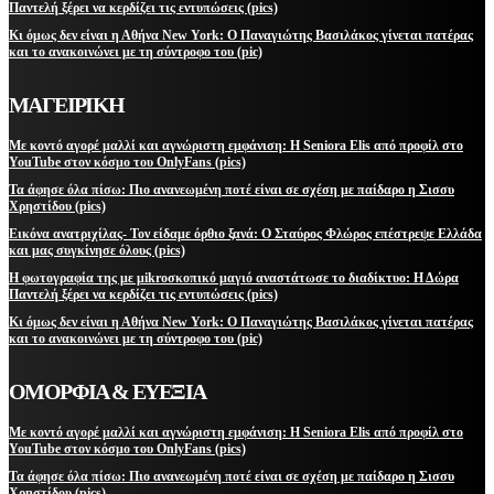
Παντελή ξέρει να κερδίζει τις εντυπώσεις (pics)
Κι όμως δεν είναι η Αθήνα New York: Ο Παναγιώτης Βασιλάκος γίνεται πατέρας
και το ανακοινώνει με τη σύντροφο του (pic)
ΜΑΓΕΙΡΙΚΗ
Με κοντό αγορέ μαλλί και αγνώριστη εμφάνιση: Η Seniora Elis από προφίλ στο
YouTube στον κόσμο του OnlyFans (pics)
Τα άφησε όλα πίσω: Πιο ανανεωμένη ποτέ είναι σε σχέση με παίδαρο η Σισσυ
Χρηστίδου (pics)
Εικόνα ανατριχίλας- Τον είδαμε όρθιο ξανά: Ο Σταύρος Φλώρος επέστρεψε Ελλάδα
και μας συγκίνησε όλους (pics)
Η φωτογραφία της με μikroσκοπικό μαγιό αναστάτωσε το διαδίκτυο: Η Δώρα
Παντελή ξέρει να κερδίζει τις εντυπώσεις (pics)
Κι όμως δεν είναι η Αθήνα New York: Ο Παναγιώτης Βασιλάκος γίνεται πατέρας
και το ανακοινώνει με τη σύντροφο του (pic)
ΟΜΟΡΦΙΑ & ΕΥΕΞΙΑ
Με κοντό αγορέ μαλλί και αγνώριστη εμφάνιση: Η Seniora Elis από προφίλ στο
YouTube στον κόσμο του OnlyFans (pics)
Τα άφησε όλα πίσω: Πιο ανανεωμένη ποτέ είναι σε σχέση με παίδαρο η Σισσυ
Χρηστίδου (pics)