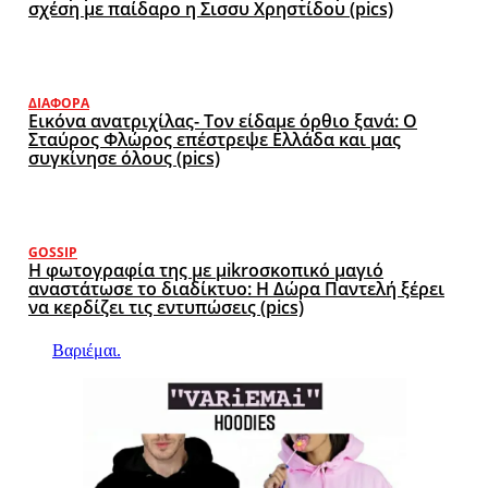
σχέση με παίδαρο η Σισσυ Χρηστίδου (pics)
ΔΙΆΦΟΡΑ
Εικόνα ανατριχίλας- Τον είδαμε όρθιο ξανά: Ο
Σταύρος Φλώρος επέστρεψε Ελλάδα και μας
συγκίνησε όλους (pics)
GOSSIP
Η φωτογραφία της με μikroσκοπικό μαγιό
αναστάτωσε το διαδίκτυο: Η Δώρα Παντελή ξέρει
να κερδίζει τις εντυπώσεις (pics)
Βαριέμαι.