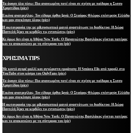
Τα άφησε όλα πίσω: Πιο ανανεωμένη ποτέ είναι σε σχέση με παίδαρο η Σισσυ
Χρηστίδου (pics)
Εικόνα ανατριχίλας- Τον είδαμε όρθιο ξανά: Ο Σταύρος Φλώρος επέστρεψε Ελλάδα
και μας συγκίνησε όλους (pics)
Η φωτογραφία της με μikroσκοπικό μαγιό αναστάτωσε το διαδίκτυο: Η Δώρα
Παντελή ξέρει να κερδίζει τις εντυπώσεις (pics)
Κι όμως δεν είναι η Αθήνα New York: Ο Παναγιώτης Βασιλάκος γίνεται πατέρας
και το ανακοινώνει με τη σύντροφο του (pic)
ΧΡΗΣΙΜΑ TIPS
Με κοντό αγορέ μαλλί και αγνώριστη εμφάνιση: Η Seniora Elis από προφίλ στο
YouTube στον κόσμο του OnlyFans (pics)
Τα άφησε όλα πίσω: Πιο ανανεωμένη ποτέ είναι σε σχέση με παίδαρο η Σισσυ
Χρηστίδου (pics)
Εικόνα ανατριχίλας- Τον είδαμε όρθιο ξανά: Ο Σταύρος Φλώρος επέστρεψε Ελλάδα
και μας συγκίνησε όλους (pics)
Η φωτογραφία της με μikroσκοπικό μαγιό αναστάτωσε το διαδίκτυο: Η Δώρα
Παντελή ξέρει να κερδίζει τις εντυπώσεις (pics)
Κι όμως δεν είναι η Αθήνα New York: Ο Παναγιώτης Βασιλάκος γίνεται πατέρας
και το ανακοινώνει με τη σύντροφο του (pic)