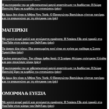
Η φωτογραφία της με μikroσκοπικό μαγιό αναστάτωσε το διαδίκτυο: Η Δώρα
Παντελή ξέρει να κερδίζει τις εντυπώσεις (pics)
Κι όμως δεν είναι η Αθήνα New York: Ο Παναγιώτης Βασιλάκος γίνεται πατέρας
και το ανακοινώνει με τη σύντροφο του (pic)
ΜΑΓΕΙΡΙΚΗ
Με κοντό αγορέ μαλλί και αγνώριστη εμφάνιση: Η Seniora Elis από προφίλ στο
YouTube στον κόσμο του OnlyFans (pics)
Τα άφησε όλα πίσω: Πιο ανανεωμένη ποτέ είναι σε σχέση με παίδαρο η Σισσυ
Χρηστίδου (pics)
Εικόνα ανατριχίλας- Τον είδαμε όρθιο ξανά: Ο Σταύρος Φλώρος επέστρεψε Ελλάδα
και μας συγκίνησε όλους (pics)
Η φωτογραφία της με μikroσκοπικό μαγιό αναστάτωσε το διαδίκτυο: Η Δώρα
Παντελή ξέρει να κερδίζει τις εντυπώσεις (pics)
Κι όμως δεν είναι η Αθήνα New York: Ο Παναγιώτης Βασιλάκος γίνεται πατέρας
και το ανακοινώνει με τη σύντροφο του (pic)
ΟΜΟΡΦΙΑ & ΕΥΕΞΙΑ
Με κοντό αγορέ μαλλί και αγνώριστη εμφάνιση: Η Seniora Elis από προφίλ στο
YouTube στον κόσμο του OnlyFans (pics)