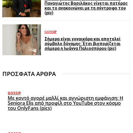
Παναγιώτης Βασιλάκος γίνεται πατέρας
και το ανακοινώνει με τη σύντροφο του
(pic)
GOSSIP
Σήμερα είναι γυναικάρα και αποτελεί
σύμβολο δύναμης: Έτσι βιοπορίζεται
σήμερα η Ιωάννα Παλιοσπύρου (pic)
ΠΡΟΣΦΑΤΑ ΑΡΘΡΑ
GOSSIP
Με κοντό αγορέ μαλλί και αγνώριστη εμφάνιση: Η
Seniora Elis από προφίλ στο YouTube στον κόσμο
του OnlyFans (pics)