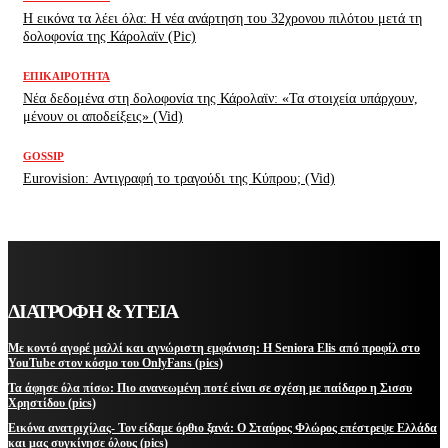
H εικόνα τα λέει όλα: H νέα ανάρτηση του 32χρονου πιλότου μετά τη
δολοφονία της Κάρολαϊν (Pic)
ΕΠΙΚΑΙΡΌΤΗΤΑ
Νέα δεδομένα στη δολοφονία της Κάρολαϊν: «Τα στοιχεία υπάρχουν,
μένουν οι αποδείξεις» (Vid)
GOSSIP
Eurovision: Αντιγραφή το τραγούδι της Κύπρου; (Vid)
ΔΙΑΤΡΟΦΗ & ΥΓΕΙΑ
Με κοντό αγορέ μαλλί και αγνώριστη εμφάνιση: Η Seniora Elis από προφίλ στο
YouTube στον κόσμο του OnlyFans (pics)
Τα άφησε όλα πίσω: Πιο ανανεωμένη ποτέ είναι σε σχέση με παίδαρο η Σισσυ
Χρηστίδου (pics)
Εικόνα ανατριχίλας- Τον είδαμε όρθιο ξανά: Ο Σταύρος Φλώρος επέστρεψε Ελλάδα
και μας συγκίνησε όλους (pics)