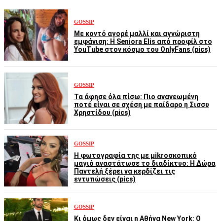
GOSSIP
Με κοντό αγορέ μαλλί και αγνώριστη
εμφάνιση: Η Seniora Elis από προφίλ στο
YouTube στον κόσμο του OnlyFans (pics)
GOSSIP
Τα άφησε όλα πίσω: Πιο ανανεωμένη
ποτέ είναι σε σχέση με παίδαρο η Σισσυ
Χρηστίδου (pics)
GOSSIP
Η φωτογραφία της με μikroσκοπικό
μαγιό αναστάτωσε το διαδίκτυο: Η Δώρα
Παντελή ξέρει να κερδίζει τις
εντυπώσεις (pics)
GOSSIP
Κι όμως δεν είναι η Αθήνα New York: Ο