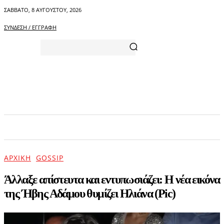
ΣΆΒΒΑΤΟ, 8 ΑΥΓΟΎΣΤΟΥ, 2026
ΣΎΝΔΕΣΗ / ΕΓΓΡΑΦΉ
ΑΡΧΙΚΗ
ΕΠΙΚΑΙΡΟΤΗΤΑ
ΨΥΧΑΓΩΓΙΑ
ΑΡΧΙΚΉ
GOSSIP
Άλλαξε απίστευτα και εντυπωσιάζει: H νέα εικόνα
της Ήβης Αδάμου θυμίζει Ηλιάνα (Pic)