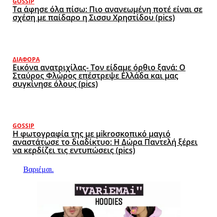
GOSSIP
Τα άφησε όλα πίσω: Πιο ανανεωμένη ποτέ είναι σε
σχέση με παίδαρο η Σισσυ Χρηστίδου (pics)
ΔΙΆΦΟΡΑ
Εικόνα ανατριχίλας- Τον είδαμε όρθιο ξανά: Ο
Σταύρος Φλώρος επέστρεψε Ελλάδα και μας
συγκίνησε όλους (pics)
GOSSIP
Η φωτογραφία της με μikroσκοπικό μαγιό
αναστάτωσε το διαδίκτυο: Η Δώρα Παντελή ξέρει
να κερδίζει τις εντυπώσεις (pics)
Βαριέμαι.