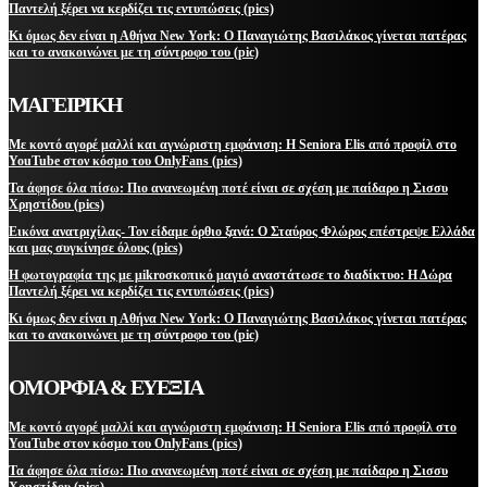
Παντελή ξέρει να κερδίζει τις εντυπώσεις (pics)
Κι όμως δεν είναι η Αθήνα New York: Ο Παναγιώτης Βασιλάκος γίνεται πατέρας
και το ανακοινώνει με τη σύντροφο του (pic)
ΜΑΓΕΙΡΙΚΗ
Με κοντό αγορέ μαλλί και αγνώριστη εμφάνιση: Η Seniora Elis από προφίλ στο
YouTube στον κόσμο του OnlyFans (pics)
Τα άφησε όλα πίσω: Πιο ανανεωμένη ποτέ είναι σε σχέση με παίδαρο η Σισσυ
Χρηστίδου (pics)
Εικόνα ανατριχίλας- Τον είδαμε όρθιο ξανά: Ο Σταύρος Φλώρος επέστρεψε Ελλάδα
και μας συγκίνησε όλους (pics)
Η φωτογραφία της με μikroσκοπικό μαγιό αναστάτωσε το διαδίκτυο: Η Δώρα
Παντελή ξέρει να κερδίζει τις εντυπώσεις (pics)
Κι όμως δεν είναι η Αθήνα New York: Ο Παναγιώτης Βασιλάκος γίνεται πατέρας
και το ανακοινώνει με τη σύντροφο του (pic)
ΟΜΟΡΦΙΑ & ΕΥΕΞΙΑ
Με κοντό αγορέ μαλλί και αγνώριστη εμφάνιση: Η Seniora Elis από προφίλ στο
YouTube στον κόσμο του OnlyFans (pics)
Τα άφησε όλα πίσω: Πιο ανανεωμένη ποτέ είναι σε σχέση με παίδαρο η Σισσυ
Χρηστίδου (pics)