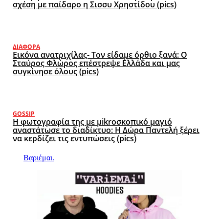
σχέση με παίδαρο η Σισσυ Χρηστίδου (pics)
ΔΙΆΦΟΡΑ
Εικόνα ανατριχίλας- Τον είδαμε όρθιο ξανά: Ο
Σταύρος Φλώρος επέστρεψε Ελλάδα και μας
συγκίνησε όλους (pics)
GOSSIP
Η φωτογραφία της με μikroσκοπικό μαγιό
αναστάτωσε το διαδίκτυο: Η Δώρα Παντελή ξέρει
να κερδίζει τις εντυπώσεις (pics)
Βαριέμαι.