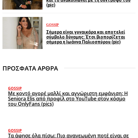
και το ανακοινώνει με τη σύντροφο του
(pic)
GOSSIP
Σήμερα είναι γυναικάρα και αποτελεί
σύμβολο δύναμης: Έτσι βιοπορίζεται
σήμερα η Ιωάννα Παλιοσπύρου (pic)
ΠΡΟΣΦΑΤΑ ΑΡΘΡΑ
GOSSIP
Με κοντό αγορέ μαλλί και αγνώριστη εμφάνιση: Η
Seniora Elis από προφίλ στο YouTube στον κόσμο
του OnlyFans (pics)
GOSSIP
Τα άφησε όλα πίσω: Πιο ανανεωμένη ποτέ είναι σε