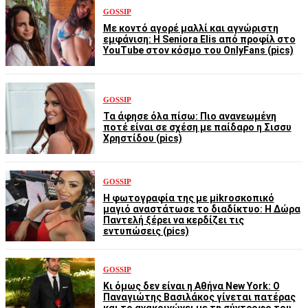
GOSSIP
Με κοντό αγορέ μαλλί και αγνώριστη
εμφάνιση: Η Seniora Elis από προφίλ στο
YouTube στον κόσμο του OnlyFans (pics)
GOSSIP
Τα άφησε όλα πίσω: Πιο ανανεωμένη
ποτέ είναι σε σχέση με παίδαρο η Σισσυ
Χρηστίδου (pics)
GOSSIP
Η φωτογραφία της με μikroσκοπικό
μαγιό αναστάτωσε το διαδίκτυο: Η Δώρα
Παντελή ξέρει να κερδίζει τις
εντυπώσεις (pics)
GOSSIP
Κι όμως δεν είναι η Αθήνα New York: Ο
Παναγιώτης Βασιλάκος γίνεται πατέρας