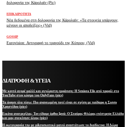
δολοφονία της Κάρολαϊν (Pic)
ΕΠΙΚΑΙΡΌΤΗΤΑ
Νέα δεδομένα στη δολοφονία της Κάρολαϊν: «Τα στοιχεία υπάρχουν,
μένουν οι αποδείξεις» (Vid)
GOSSIP
Eurovision: Αντιγραφή το τραγούδι της Κύπρου; (Vid)
ΔΙΑΤΡΟΦΗ & ΥΓΕΙΑ
Με κοντό αγορέ μαλλί και αγνώριστη εμφάνιση: Η Seniora Elis από προφίλ στο
YouTube στον κόσμο του OnlyFans (pics)
Τα άφησε όλα πίσω: Πιο ανανεωμένη ποτέ είναι σε σχέση με παίδαρο η Σισσυ
Χρηστίδου (pics)
Εικόνα ανατριχίλας- Τον είδαμε όρθιο ξανά: Ο Σταύρος Φλώρος επέστρεψε Ελλάδα
και μας συγκίνησε όλους (pics)
Η φωτογραφία της με μikroσκοπικό μαγιό αναστάτωσε το διαδίκτυο: Η Δώρα