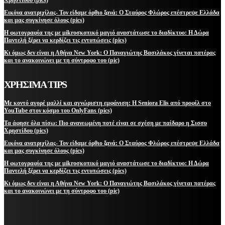
Εικόνα ανατριχίλας- Τον είδαμε όρθιο ξανά: Ο Σταύρος Φλώρος επέστρεψε Ελλάδα
και μας συγκίνησε όλους (pics)
Η φωτογραφία της με μikroσκοπικό μαγιό αναστάτωσε το διαδίκτυο: Η Δώρα
Παντελή ξέρει να κερδίζει τις εντυπώσεις (pics)
Κι όμως δεν είναι η Αθήνα New York: Ο Παναγιώτης Βασιλάκος γίνεται πατέρας
και το ανακοινώνει με τη σύντροφο του (pic)
ΧΡΗΣΙΜΑ TIPS
Με κοντό αγορέ μαλλί και αγνώριστη εμφάνιση: Η Seniora Elis από προφίλ στο
YouTube στον κόσμο του OnlyFans (pics)
Τα άφησε όλα πίσω: Πιο ανανεωμένη ποτέ είναι σε σχέση με παίδαρο η Σισσυ
Χρηστίδου (pics)
Εικόνα ανατριχίλας- Τον είδαμε όρθιο ξανά: Ο Σταύρος Φλώρος επέστρεψε Ελλάδα
και μας συγκίνησε όλους (pics)
Η φωτογραφία της με μikroσκοπικό μαγιό αναστάτωσε το διαδίκτυο: Η Δώρα
Παντελή ξέρει να κερδίζει τις εντυπώσεις (pics)
Κι όμως δεν είναι η Αθήνα New York: Ο Παναγιώτης Βασιλάκος γίνεται πατέρας
και το ανακοινώνει με τη σύντροφο του (pic)
ΜΕΙΝΕΤΕ ΕΝΗΜΕΡΩΜΕΝΟΙ