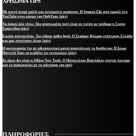
ΧΡΗΣΙΜΑ TIPS
Με κοντό αγορέ μαλλί και αγνώριστη εμφάνιση: Η Seniora Elis από προφίλ στο
YouTube στον κόσμο του OnlyFans (pics)
Τα άφησε όλα πίσω: Πιο ανανεωμένη ποτέ είναι σε σχέση με παίδαρο η Σισσυ
Χρηστίδου (pics)
Εικόνα ανατριχίλας- Τον είδαμε όρθιο ξανά: Ο Σταύρος Φλώρος επέστρεψε Ελλάδα
και μας συγκίνησε όλους (pics)
Η φωτογραφία της με μikroσκοπικό μαγιό αναστάτωσε το διαδίκτυο: Η Δώρα
Παντελή ξέρει να κερδίζει τις εντυπώσεις (pics)
Κι όμως δεν είναι η Αθήνα New York: Ο Παναγιώτης Βασιλάκος γίνεται πατέρας
και το ανακοινώνει με τη σύντροφο του (pic)
ΜΕΙΝΕΤΕ ΕΝΗΜΕΡΩΜΕΝΟΙ
ΕΓΓΡΑΦΕΙΤΕ ΓΙΑ ΝΑ ΛΑΜΒΑΝΕΤΕ ΤΑ ΤΕΛΕΥΤΑΙΑ ΝΕΑ ΜΑΣ ΣΤΟ EMAIL ΣΑΣ
ΕΓΓΡΑΦΗ
ΠΛΗΡΟΦΟΡΙΕΣ