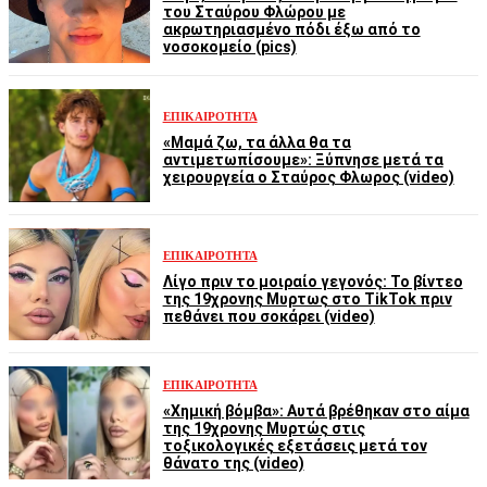
του Σταύρου Φλώρου με
ακρωτηριασμένο πόδι έξω από το
νοσοκομείο (pics)
ΕΠΙΚΑΙΡΌΤΗΤΑ
«Μαμά ζω, τα άλλα θα τα
αντιμετωπίσουμε»: Ξύπνησε μετά τα
χειρουργεία ο Σταύρος Φλωρος (video)
ΕΠΙΚΑΙΡΌΤΗΤΑ
Λίγο πριν το μοιραίο γεγονός: Το βίντεο
της 19χρονης Μυρτως στο TikTok πριν
πεθάνει που σοκάρει (video)
ΕΠΙΚΑΙΡΌΤΗΤΑ
«Χημική βόμβα»: Αυτά βρέθηκαν στο αίμα
της 19χρονης Μυρτώς στις
τοξικολογικές εξετάσεις μετά τον
θάνατο της (video)