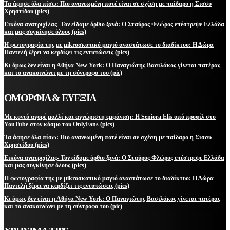
Τα άφησε όλα πίσω: Πιο ανανεωμένη ποτέ είναι σε σχέση με παίδαρο η Σισσυ
Χρηστίδου (pics)
Εικόνα ανατριχίλας- Τον είδαμε όρθιο ξανά: Ο Σταύρος Φλώρος επέστρεψε Ελλάδα
και μας συγκίνησε όλους (pics)
Η φωτογραφία της με μikroσκοπικό μαγιό αναστάτωσε το διαδίκτυο: Η Δώρα
Παντελή ξέρει να κερδίζει τις εντυπώσεις (pics)
Κι όμως δεν είναι η Αθήνα New York: Ο Παναγιώτης Βασιλάκος γίνεται πατέρας
και το ανακοινώνει με τη σύντροφο του (pic)
ΟΜΟΡΦΙΑ & ΕΥΕΞΙΑ
Με κοντό αγορέ μαλλί και αγνώριστη εμφάνιση: Η Seniora Elis από προφίλ στο
YouTube στον κόσμο του OnlyFans (pics)
Τα άφησε όλα πίσω: Πιο ανανεωμένη ποτέ είναι σε σχέση με παίδαρο η Σισσυ
Χρηστίδου (pics)
Εικόνα ανατριχίλας- Τον είδαμε όρθιο ξανά: Ο Σταύρος Φλώρος επέστρεψε Ελλάδα
και μας συγκίνησε όλους (pics)
Η φωτογραφία της με μikroσκοπικό μαγιό αναστάτωσε το διαδίκτυο: Η Δώρα
Παντελή ξέρει να κερδίζει τις εντυπώσεις (pics)
Κι όμως δεν είναι η Αθήνα New York: Ο Παναγιώτης Βασιλάκος γίνεται πατέρας
και το ανακοινώνει με τη σύντροφο του (pic)