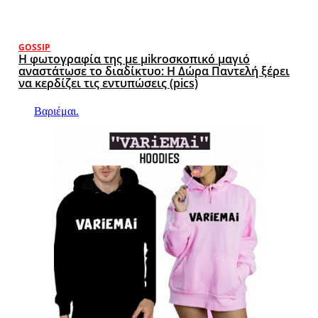
GOSSIP
Η φωτογραφία της με μikroσκοπικό μαγιό
αναστάτωσε το διαδίκτυο: Η Δώρα Παντελή ξέρει
να κερδίζει τις εντυπώσεις (pics)
Βαριέμαι.