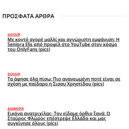
ΠΡΟΣΦΑΤΑ ΑΡΘΡΑ
GOSSIP
Με κοντό αγορέ μαλλί και αγνώριστη εμφάνιση: Η
Seniora Elis από προφίλ στο YouTube στον κόσμο
του OnlyFans (pics)
GOSSIP
Τα άφησε όλα πίσω: Πιο ανανεωμένη ποτέ είναι σε
σχέση με παίδαρο η Σισσυ Χρηστίδου (pics)
ΔΙΆΦΟΡΑ
Εικόνα ανατριχίλας- Τον είδαμε όρθιο ξανά: Ο
Σταύρος Φλώρος επέστρεψε Ελλάδα και μας
συγκίνησε όλους (pics)