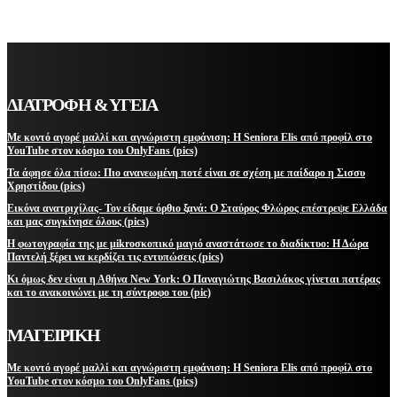
ΔΙΑΤΡΟΦΗ & ΥΓΕΙΑ
Με κοντό αγορέ μαλλί και αγνώριστη εμφάνιση: Η Seniora Elis από προφίλ στο
YouTube στον κόσμο του OnlyFans (pics)
Τα άφησε όλα πίσω: Πιο ανανεωμένη ποτέ είναι σε σχέση με παίδαρο η Σισσυ
Χρηστίδου (pics)
Εικόνα ανατριχίλας- Τον είδαμε όρθιο ξανά: Ο Σταύρος Φλώρος επέστρεψε Ελλάδα
και μας συγκίνησε όλους (pics)
Η φωτογραφία της με μikroσκοπικό μαγιό αναστάτωσε το διαδίκτυο: Η Δώρα
Παντελή ξέρει να κερδίζει τις εντυπώσεις (pics)
Κι όμως δεν είναι η Αθήνα New York: Ο Παναγιώτης Βασιλάκος γίνεται πατέρας
και το ανακοινώνει με τη σύντροφο του (pic)
ΜΑΓΕΙΡΙΚΗ
Με κοντό αγορέ μαλλί και αγνώριστη εμφάνιση: Η Seniora Elis από προφίλ στο
YouTube στον κόσμο του OnlyFans (pics)