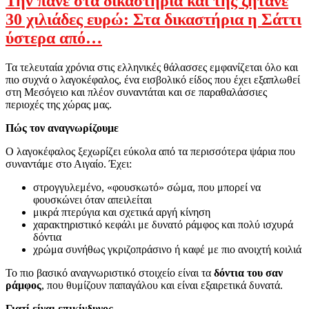
Την πάνε στα δικαστήρια και της ζητάνε
30 χιλιάδες ευρώ: Στα δικαστήρια η Σάττι
ύστερα από…
Τα τελευταία χρόνια στις ελληνικές θάλασσες εμφανίζεται όλο και
πιο συχνά ο λαγοκέφαλος, ένα εισβολικό είδος που έχει εξαπλωθεί
στη Μεσόγειο και πλέον συναντάται και σε παραθαλάσσιες
περιοχές της χώρας μας.
Πώς τον αναγνωρίζουμε
Ο λαγοκέφαλος ξεχωρίζει εύκολα από τα περισσότερα ψάρια που
συναντάμε στο Αιγαίο. Έχει:
στρογγυλεμένο, «φουσκωτό» σώμα, που μπορεί να
φουσκώνει όταν απειλείται
μικρά πτερύγια και σχετικά αργή κίνηση
χαρακτηριστικό κεφάλι με δυνατό ράμφος και πολύ ισχυρά
δόντια
χρώμα συνήθως γκριζοπράσινο ή καφέ με πιο ανοιχτή κοιλιά
Το πιο βασικό αναγνωριστικό στοιχείο είναι τα
δόντια του σαν
ράμφος
, που θυμίζουν παπαγάλου και είναι εξαιρετικά δυνατά.
Γιατί είναι επικίνδυνος