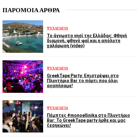
ΠΑΡΟΜΟΙΑ ΑΡΘΡΑ
ΨΥΧΑΓΩΓΊΑ
Το άγνωστο νησί της Ελλάδας: Φθηνή
διαμονή, φθηνό φαΐ και η απόλυτη
χαλάρωση (video)
ΨΥΧΑΓΩΓΊΑ
GreekTape Party: Επιστρέφει στο
Πλυντήριο Bar το πάρτι που όλοι
αγαπήσαμε!
ΨΥΧΑΓΩΓΊΑ
Πέμπτες #monoellinika στο Πλυντήριο
Bar: Το GreekTape party ήρθε και μας
ξεσηκώνει!