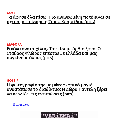
GOSSIP
Τα άφησε όλα πίσω: Πιο ανανεωμένη ποτέ είναι σε
σχέση με παίδαρο η Σισσυ Χρηστίδου (pics)
ΔΙΆΦΟΡΑ
Εικόνα ανατριχίλας- Τον είδαμε όρθιο ξανά: Ο
Σταύρος Φλώρος επέστρεψε Ελλάδα και μας
συγκίνησε όλους (pics)
GOSSIP
Η φωτογραφία της με μikroσκοπικό μαγιό
αναστάτωσε το διαδίκτυο: Η Δώρα Παντελή ξέρει
να κερδίζει τις εντυπώσεις (pics)
Βαριέμαι.