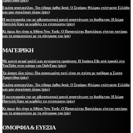
Χρηστίδου (pics)
Εικόνα ανατριχίλας- Τον είδαμε όρθιο ξανά: Ο Σταύρος Φλώρος επέστρεψε Ελλάδα
και μας συγκίνησε όλους (pics)
Η φωτογραφία της με μikroσκοπικό μαγιό αναστάτωσε το διαδίκτυο: Η Δώρα
Παντελή ξέρει να κερδίζει τις εντυπώσεις (pics)
Κι όμως δεν είναι η Αθήνα New York: Ο Παναγιώτης Βασιλάκος γίνεται πατέρας
και το ανακοινώνει με τη σύντροφο του (pic)
ΜΑΓΕΙΡΙΚΗ
Με κοντό αγορέ μαλλί και αγνώριστη εμφάνιση: Η Seniora Elis από προφίλ στο
YouTube στον κόσμο του OnlyFans (pics)
Τα άφησε όλα πίσω: Πιο ανανεωμένη ποτέ είναι σε σχέση με παίδαρο η Σισσυ
Χρηστίδου (pics)
Εικόνα ανατριχίλας- Τον είδαμε όρθιο ξανά: Ο Σταύρος Φλώρος επέστρεψε Ελλάδα
και μας συγκίνησε όλους (pics)
Η φωτογραφία της με μikroσκοπικό μαγιό αναστάτωσε το διαδίκτυο: Η Δώρα
Παντελή ξέρει να κερδίζει τις εντυπώσεις (pics)
Κι όμως δεν είναι η Αθήνα New York: Ο Παναγιώτης Βασιλάκος γίνεται πατέρας
και το ανακοινώνει με τη σύντροφο του (pic)
ΟΜΟΡΦΙΑ & ΕΥΕΞΙΑ