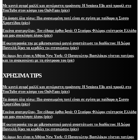
Με κοντό αγορέ μαλλί και αγνώριστη εμφάνιση: Η Seniora Elis από προφίλ στο
YouTube στον κόσμο του OnlyFans (pics)
Τα άφησε όλα πίσω: Πιο ανανεωμένη ποτέ είναι σε σχέση με παίδαρο η Σισσυ
Χρηστίδου (pics)
Εικόνα ανατριχίλας- Τον είδαμε όρθιο ξανά: Ο Σταύρος Φλώρος επέστρεψε Ελλάδα
και μας συγκίνησε όλους (pics)
Η φωτογραφία της με μikroσκοπικό μαγιό αναστάτωσε το διαδίκτυο: Η Δώρα
Παντελή ξέρει να κερδίζει τις εντυπώσεις (pics)
Κι όμως δεν είναι η Αθήνα New York: Ο Παναγιώτης Βασιλάκος γίνεται πατέρας
και το ανακοινώνει με τη σύντροφο του (pic)
ΧΡΗΣΙΜΑ TIPS
Με κοντό αγορέ μαλλί και αγνώριστη εμφάνιση: Η Seniora Elis από προφίλ στο
YouTube στον κόσμο του OnlyFans (pics)
Τα άφησε όλα πίσω: Πιο ανανεωμένη ποτέ είναι σε σχέση με παίδαρο η Σισσυ
Χρηστίδου (pics)
Εικόνα ανατριχίλας- Τον είδαμε όρθιο ξανά: Ο Σταύρος Φλώρος επέστρεψε Ελλάδα
και μας συγκίνησε όλους (pics)
Η φωτογραφία της με μikroσκοπικό μαγιό αναστάτωσε το διαδίκτυο: Η Δώρα
Παντελή ξέρει να κερδίζει τις εντυπώσεις (pics)
Κι όμως δεν είναι η Αθήνα New York: Ο Παναγιώτης Βασιλάκος γίνεται πατέρας