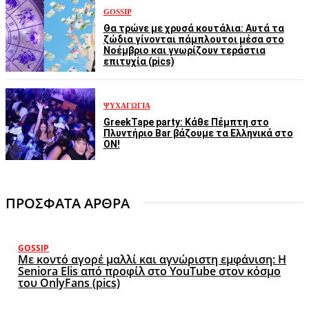
GOSSIP
Θα τρώνε με χρυσά κουτάλια: Αυτά τα
ζώδια γίνονται πάμπλουτοι μέσα στο
Νοέμβριο και γνωρίζουν τεράστια
επιτυχία (pics)
ΨΥΧΑΓΩΓΊΑ
GreekTape party: Κάθε Πέμπτη στο
Πλυντήριο Bar βάζουμε τα Ελληνικά στο
ON!
ΠΡΟΣΦΑΤΑ ΑΡΘΡΑ
GOSSIP
Με κοντό αγορέ μαλλί και αγνώριστη εμφάνιση: Η
Seniora Elis από προφίλ στο YouTube στον κόσμο
του OnlyFans (pics)