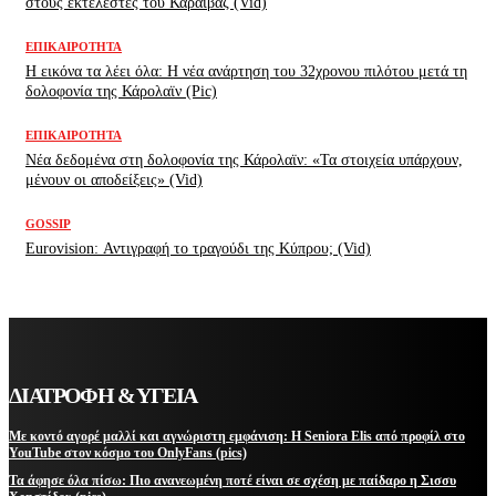
στους εκτελεστές του Καραϊβάζ (Vid)
ΕΠΙΚΑΙΡΌΤΗΤΑ
H εικόνα τα λέει όλα: H νέα ανάρτηση του 32χρονου πιλότου μετά τη
δολοφονία της Κάρολαϊν (Pic)
ΕΠΙΚΑΙΡΌΤΗΤΑ
Νέα δεδομένα στη δολοφονία της Κάρολαϊν: «Τα στοιχεία υπάρχουν,
μένουν οι αποδείξεις» (Vid)
GOSSIP
Eurovision: Αντιγραφή το τραγούδι της Κύπρου; (Vid)
ΔΙΑΤΡΟΦΗ & ΥΓΕΙΑ
Με κοντό αγορέ μαλλί και αγνώριστη εμφάνιση: Η Seniora Elis από προφίλ στο
YouTube στον κόσμο του OnlyFans (pics)
Τα άφησε όλα πίσω: Πιο ανανεωμένη ποτέ είναι σε σχέση με παίδαρο η Σισσυ