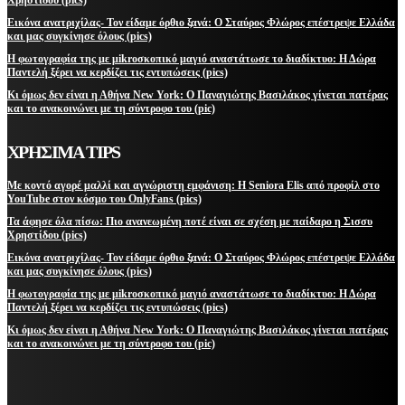
Εικόνα ανατριχίλας- Τον είδαμε όρθιο ξανά: Ο Σταύρος Φλώρος επέστρεψε Ελλάδα
και μας συγκίνησε όλους (pics)
Η φωτογραφία της με μikroσκοπικό μαγιό αναστάτωσε το διαδίκτυο: Η Δώρα
Παντελή ξέρει να κερδίζει τις εντυπώσεις (pics)
Κι όμως δεν είναι η Αθήνα New York: Ο Παναγιώτης Βασιλάκος γίνεται πατέρας
και το ανακοινώνει με τη σύντροφο του (pic)
ΧΡΗΣΙΜΑ TIPS
Με κοντό αγορέ μαλλί και αγνώριστη εμφάνιση: Η Seniora Elis από προφίλ στο
YouTube στον κόσμο του OnlyFans (pics)
Τα άφησε όλα πίσω: Πιο ανανεωμένη ποτέ είναι σε σχέση με παίδαρο η Σισσυ
Χρηστίδου (pics)
Εικόνα ανατριχίλας- Τον είδαμε όρθιο ξανά: Ο Σταύρος Φλώρος επέστρεψε Ελλάδα
και μας συγκίνησε όλους (pics)
Η φωτογραφία της με μikroσκοπικό μαγιό αναστάτωσε το διαδίκτυο: Η Δώρα
Παντελή ξέρει να κερδίζει τις εντυπώσεις (pics)
Κι όμως δεν είναι η Αθήνα New York: Ο Παναγιώτης Βασιλάκος γίνεται πατέρας
και το ανακοινώνει με τη σύντροφο του (pic)
ΜΕΙΝΕΤΕ ΕΝΗΜΕΡΩΜΕΝΟΙ