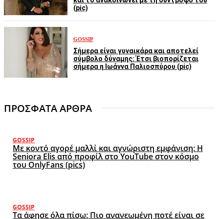
και το ανακοινώνει με τη σύντροφο του
(pic)
GOSSIP
Σήμερα είναι γυναικάρα και αποτελεί
σύμβολο δύναμης: Έτσι βιοπορίζεται
σήμερα η Ιωάννα Παλιοσπύρου (pic)
ΠΡΟΣΦΑΤΑ ΑΡΘΡΑ
GOSSIP
Με κοντό αγορέ μαλλί και αγνώριστη εμφάνιση: Η
Seniora Elis από προφίλ στο YouTube στον κόσμο
του OnlyFans (pics)
GOSSIP
Τα άφησε όλα πίσω: Πιο ανανεωμένη ποτέ είναι σε