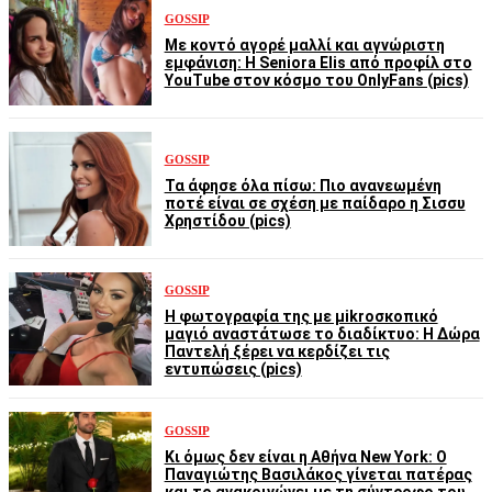
GOSSIP
Με κοντό αγορέ μαλλί και αγνώριστη
εμφάνιση: Η Seniora Elis από προφίλ στο
YouTube στον κόσμο του OnlyFans (pics)
GOSSIP
Τα άφησε όλα πίσω: Πιο ανανεωμένη
ποτέ είναι σε σχέση με παίδαρο η Σισσυ
Χρηστίδου (pics)
GOSSIP
Η φωτογραφία της με μikroσκοπικό
μαγιό αναστάτωσε το διαδίκτυο: Η Δώρα
Παντελή ξέρει να κερδίζει τις
εντυπώσεις (pics)
GOSSIP
Κι όμως δεν είναι η Αθήνα New York: Ο
Παναγιώτης Βασιλάκος γίνεται πατέρας