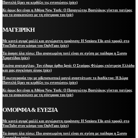
Παντελή ξέρει να κερδίζει τις εντυπώσεις (pics)
Κι όμως δεν είναι η Αθήνα New York: Ο Παναγιώτης Βασιλάκος γίνεται πατέρας
και το ανακοινώνει με τη σύντροφο του (pic)
ΜΑΓΕΙΡΙΚΗ
Με κοντό αγορέ μαλλί και αγνώριστη εμφάνιση: Η Seniora Elis από προφίλ στο
YouTube στον κόσμο του OnlyFans (pics)
Τα άφησε όλα πίσω: Πιο ανανεωμένη ποτέ είναι σε σχέση με παίδαρο η Σισσυ
Χρηστίδου (pics)
Εικόνα ανατριχίλας- Τον είδαμε όρθιο ξανά: Ο Σταύρος Φλώρος επέστρεψε Ελλάδα
και μας συγκίνησε όλους (pics)
Η φωτογραφία της με μikroσκοπικό μαγιό αναστάτωσε το διαδίκτυο: Η Δώρα
Παντελή ξέρει να κερδίζει τις εντυπώσεις (pics)
Κι όμως δεν είναι η Αθήνα New York: Ο Παναγιώτης Βασιλάκος γίνεται πατέρας
και το ανακοινώνει με τη σύντροφο του (pic)
ΟΜΟΡΦΙΑ & ΕΥΕΞΙΑ
Με κοντό αγορέ μαλλί και αγνώριστη εμφάνιση: Η Seniora Elis από προφίλ στο
YouTube στον κόσμο του OnlyFans (pics)
Τα άφησε όλα πίσω: Πιο ανανεωμένη ποτέ είναι σε σχέση με παίδαρο η Σισσυ
Χρηστίδου (pics)