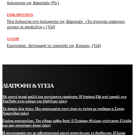
δολοφονία της Κάρολαϊν (Pic)
ΕΠΙΚΑΙΡΌΤΗΤΑ
Νέα δεδομένα στη δολοφονία της Κάρολαϊν: «Τα στοιχεία υπάρχουν,
μένουν οι αποδείξεις» (Vid)
GOSSIP
Eurovision: Αντιγραφή το τραγούδι της Κύπρου; (Vid)
ΔΙΑΤΡΟΦΗ & ΥΓΕΙΑ
Με κοντό αγορέ μαλλί και αγνώριστη εμφάνιση: Η Seniora Elis από προφίλ στο
YouTube στον κόσμο του OnlyFans (pics)
Τα άφησε όλα πίσω: Πιο ανανεωμένη ποτέ είναι σε σχέση με παίδαρο η Σισσυ
Χρηστίδου (pics)
Εικόνα ανατριχίλας- Τον είδαμε όρθιο ξανά: Ο Σταύρος Φλώρος επέστρεψε Ελλάδα
και μας συγκίνησε όλους (pics)
Η φωτογραφία της με μikroσκοπικό μαγιό αναστάτωσε το διαδίκτυο: Η Δώρα