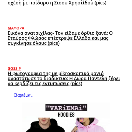
σχέση με παίδαρο η Σισσυ Χρηστίδου (pics)
ΔΙΆΦΟΡΑ
Εικόνα ανατριχίλας- Τον είδαμε όρθιο ξανά: Ο
Σταύρος Φλώρος επέστρεψε Ελλάδα και μας
συγκίνησε όλους (pics)
GOSSIP
Η φωτογραφία της με μikroσκοπικό μαγιό
αναστάτωσε το διαδίκτυο: Η Δώρα Παντελή ξέρει
να κερδίζει τις εντυπώσεις (pics)
Βαριέμαι.