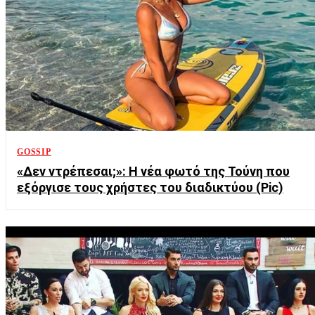
GOSSIP
«Δεν ντρέπεσαι;»: Η νέα φωτό της Τούνη που
εξόργισε τους χρήστες του διαδικτύου (Pic)