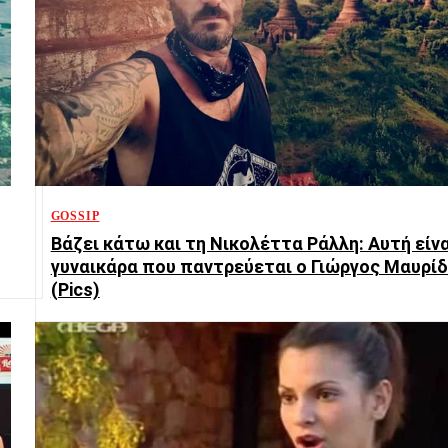
GOSSIP
Βάζει κάτω και τη Νικολέττα Ράλλη: Αυτή είνα
γυναικάρα που παντρεύεται ο Γιώργος Μαυρί
(Pics)