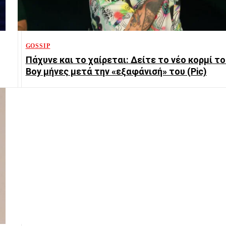
GOSSIP
Πάχυνε και το χαίρεται: Δείτε το νέο κορμί το
Boy μήνες μετά την «εξαφάνισή» του (Pic)