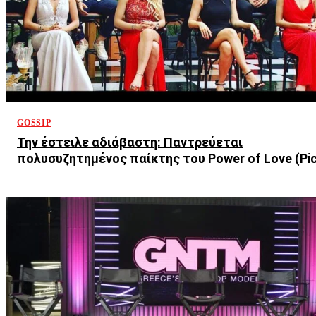
GOSSIP
Την έστειλε αδιάβαστη: Παντρεύεται
πολυσυζητημένος παίκτης του Power of Love (Pi