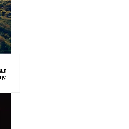
ι η
δης