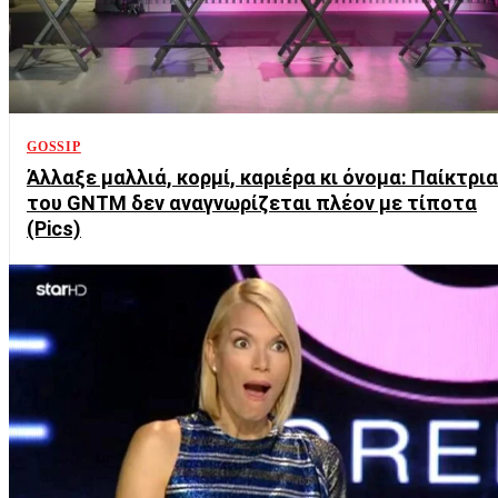
GOSSIP
Άλλαξε μαλλιά, κορμί, καριέρα κι όνομα: Παίκτρια
του GNTM δεν αναγνωρίζεται πλέον με τίποτα
(Pics)