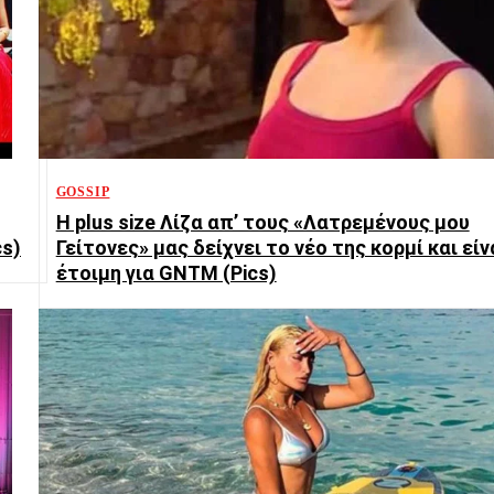
GOSSIP
H plus size Λίζα απ’ τους «Λατρεμένους μου
cs)
Γείτονες» μας δείχνει το νέο της κορμί και είν
έτοιμη για GNTM (Pics)