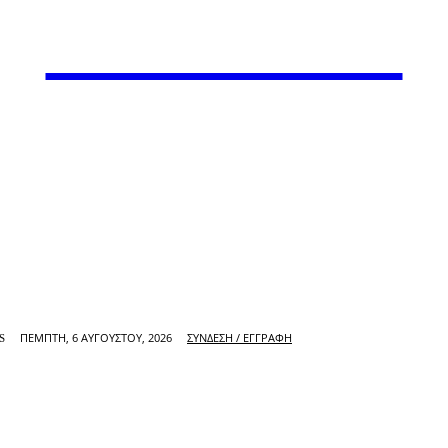
VARiEMAi
ΠΈΜΠΤΗ, 6 ΑΥΓΟΎΣΤΟΥ, 2026
ΣΎΝΔΕΣΗ / ΕΓΓΡΑΦΉ
S