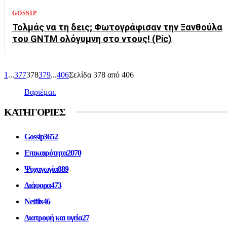
GOSSIP
Τολμάς να τη δεις; Φωτογράφισαν την Ξανθούλα
του GNTM ολόγυμvη στο ντους! (Pic)
1
...
377
378
379
...
406
Σελίδα 378 από 406
Βαριέμαι.
ΚΑΤΗΓΟΡΙΕΣ
Gossip
3652
Επικαιρότητα
2070
Ψυχαγωγία
889
Διάφορα
473
Netflix
46
Διατροφή και υγεία
27