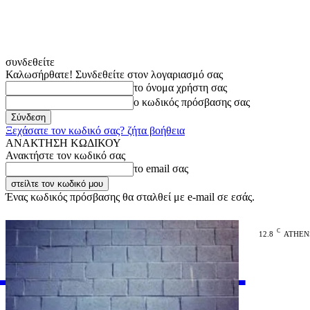
συνδεθείτε
Καλωσήρθατε! Συνδεθείτε στον λογαριασμό σας
το όνομα χρήστη σας
ο κωδικός πρόσβασης σας
Ξεχάσατε τον κωδικό σας? ζήτα βοήθεια
ΑΝΑΚΤΗΣΗ ΚΩΔΙΚΟΥ
Ανακτήστε τον κωδικό σας
το email σας
Ένας κωδικός πρόσβασης θα σταλθεί με e-mail σε εσάς.
C
12.8
ATHEN
VARiEMAi
OFFICIAL