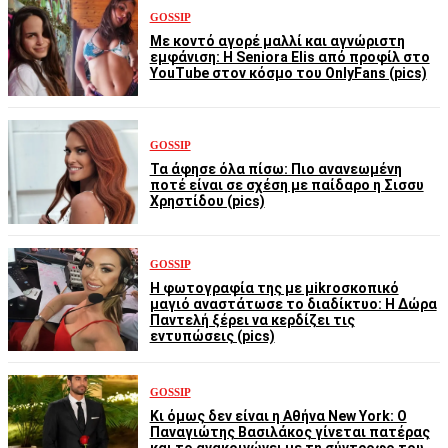
GOSSIP
Με κοντό αγορέ μαλλί και αγνώριστη
εμφάνιση: Η Seniora Elis από προφίλ στο
YouTube στον κόσμο του OnlyFans (pics)
GOSSIP
Τα άφησε όλα πίσω: Πιο ανανεωμένη
ποτέ είναι σε σχέση με παίδαρο η Σισσυ
Χρηστίδου (pics)
GOSSIP
Η φωτογραφία της με μikroσκοπικό
μαγιό αναστάτωσε το διαδίκτυο: Η Δώρα
Παντελή ξέρει να κερδίζει τις
εντυπώσεις (pics)
GOSSIP
Κι όμως δεν είναι η Αθήνα New York: Ο
Παναγιώτης Βασιλάκος γίνεται πατέρας