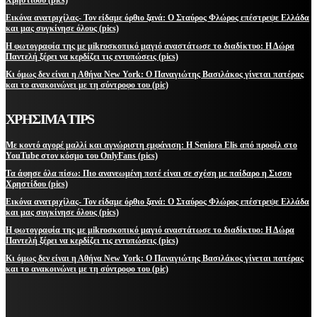
Εικόνα ανατριχίλας- Τον είδαμε όρθιο ξανά: Ο Σταύρος Φλώρος επέστρεψε Ελλάδα
και μας συγκίνησε όλους (pics)
Η φωτογραφία της με μikroσκοπικό μαγιό αναστάτωσε το διαδίκτυο: Η Δώρα
Παντελή ξέρει να κερδίζει τις εντυπώσεις (pics)
Κι όμως δεν είναι η Αθήνα New York: Ο Παναγιώτης Βασιλάκος γίνεται πατέρας
και το ανακοινώνει με τη σύντροφο του (pic)
ΧΡΗΣΙΜΑ TIPS
Με κοντό αγορέ μαλλί και αγνώριστη εμφάνιση: Η Seniora Elis από προφίλ στο
YouTube στον κόσμο του OnlyFans (pics)
Τα άφησε όλα πίσω: Πιο ανανεωμένη ποτέ είναι σε σχέση με παίδαρο η Σισσυ
Χρηστίδου (pics)
Εικόνα ανατριχίλας- Τον είδαμε όρθιο ξανά: Ο Σταύρος Φλώρος επέστρεψε Ελλάδα
και μας συγκίνησε όλους (pics)
Η φωτογραφία της με μikroσκοπικό μαγιό αναστάτωσε το διαδίκτυο: Η Δώρα
Παντελή ξέρει να κερδίζει τις εντυπώσεις (pics)
Κι όμως δεν είναι η Αθήνα New York: Ο Παναγιώτης Βασιλάκος γίνεται πατέρας
και το ανακοινώνει με τη σύντροφο του (pic)
ΜΕΙΝΕΤΕ ΕΝΗΜΕΡΩΜΕΝΟΙ