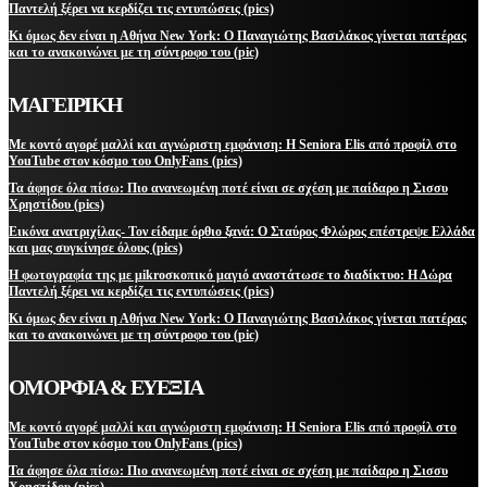
Παντελή ξέρει να κερδίζει τις εντυπώσεις (pics)
Κι όμως δεν είναι η Αθήνα New York: Ο Παναγιώτης Βασιλάκος γίνεται πατέρας
και το ανακοινώνει με τη σύντροφο του (pic)
ΜΑΓΕΙΡΙΚΗ
Με κοντό αγορέ μαλλί και αγνώριστη εμφάνιση: Η Seniora Elis από προφίλ στο
YouTube στον κόσμο του OnlyFans (pics)
Τα άφησε όλα πίσω: Πιο ανανεωμένη ποτέ είναι σε σχέση με παίδαρο η Σισσυ
Χρηστίδου (pics)
Εικόνα ανατριχίλας- Τον είδαμε όρθιο ξανά: Ο Σταύρος Φλώρος επέστρεψε Ελλάδα
και μας συγκίνησε όλους (pics)
Η φωτογραφία της με μikroσκοπικό μαγιό αναστάτωσε το διαδίκτυο: Η Δώρα
Παντελή ξέρει να κερδίζει τις εντυπώσεις (pics)
Κι όμως δεν είναι η Αθήνα New York: Ο Παναγιώτης Βασιλάκος γίνεται πατέρας
και το ανακοινώνει με τη σύντροφο του (pic)
ΟΜΟΡΦΙΑ & ΕΥΕΞΙΑ
Με κοντό αγορέ μαλλί και αγνώριστη εμφάνιση: Η Seniora Elis από προφίλ στο
YouTube στον κόσμο του OnlyFans (pics)
Τα άφησε όλα πίσω: Πιο ανανεωμένη ποτέ είναι σε σχέση με παίδαρο η Σισσυ
Χρηστίδου (pics)