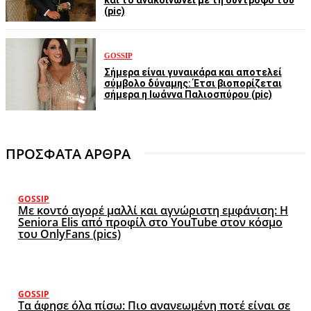
και το ανακοινώνει με τη σύντροφο του
(pic)
GOSSIP
Σήμερα είναι γυναικάρα και αποτελεί
σύμβολο δύναμης: Έτσι βιοπορίζεται
σήμερα η Ιωάννα Παλιοσπύρου (pic)
ΠΡΟΣΦΑΤΑ ΑΡΘΡΑ
GOSSIP
Με κοντό αγορέ μαλλί και αγνώριστη εμφάνιση: Η
Seniora Elis από προφίλ στο YouTube στον κόσμο
του OnlyFans (pics)
GOSSIP
Τα άφησε όλα πίσω: Πιο ανανεωμένη ποτέ είναι σε