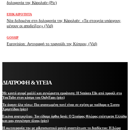
δολοφονία της Κάρολαϊν (Pic)
ΕΠΙΚΑΙΡΌΤΗΤΑ
Νέα δεδομένα στη δολοφονία της Κάρολαϊν: «Τα στοιχεία υπάρχουν,
μένουν οι αποδείξεις» (Vid)
GOSSIP
Eurovision: Αντιγραφή το τραγούδι της Κύπρου; (Vid)
ΔΙΑΤΡΟΦΗ & ΥΓΕΙΑ
Με κοντό αγορέ μαλλί και αγνώριστη εμφάνιση: Η Seniora Elis από προφίλ στο
YouTube στον κόσμο του OnlyFans (pics)
Τα άφησε όλα πίσω: Πιο ανανεωμένη ποτέ είναι σε σχέση με παίδαρο η Σισσυ
Χρηστίδου (pics)
Εικόνα ανατριχίλας- Τον είδαμε όρθιο ξανά: Ο Σταύρος Φλώρος επέστρεψε Ελλάδα
και μας συγκίνησε όλους (pics)
Η φωτογραφία της με μikroσκοπικό μαγιό αναστάτωσε το διαδίκτυο: Η Δώρα