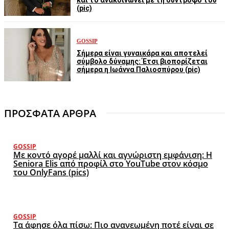
και το ανακοινώνει με τη σύντροφο του
(pic)
GOSSIP
Σήμερα είναι γυναικάρα και αποτελεί
σύμβολο δύναμης: Έτσι βιοπορίζεται
σήμερα η Ιωάννα Παλιοσπύρου (pic)
ΠΡΟΣΦΑΤΑ ΑΡΘΡΑ
GOSSIP
Με κοντό αγορέ μαλλί και αγνώριστη εμφάνιση: Η
Seniora Elis από προφίλ στο YouTube στον κόσμο
του OnlyFans (pics)
GOSSIP
Τα άφησε όλα πίσω: Πιο ανανεωμένη ποτέ είναι σε