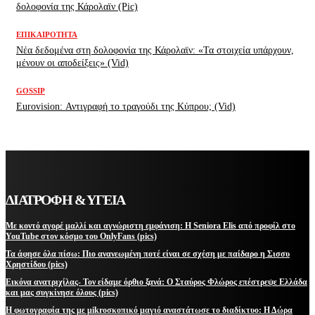
δολοφονία της Κάρολαϊν (Pic)
ΕΠΙΚΑΙΡΌΤΗΤΑ
Νέα δεδομένα στη δολοφονία της Κάρολαϊν: «Τα στοιχεία υπάρχουν,
μένουν οι αποδείξεις» (Vid)
GOSSIP
Eurovision: Αντιγραφή το τραγούδι της Κύπρου; (Vid)
ΔΙΑΤΡΟΦΗ & ΥΓΕΙΑ
Με κοντό αγορέ μαλλί και αγνώριστη εμφάνιση: Η Seniora Elis από προφίλ στο
YouTube στον κόσμο του OnlyFans (pics)
Τα άφησε όλα πίσω: Πιο ανανεωμένη ποτέ είναι σε σχέση με παίδαρο η Σισσυ
Χρηστίδου (pics)
Εικόνα ανατριχίλας- Τον είδαμε όρθιο ξανά: Ο Σταύρος Φλώρος επέστρεψε Ελλάδα
και μας συγκίνησε όλους (pics)
Η φωτογραφία της με μikroσκοπικό μαγιό αναστάτωσε το διαδίκτυο: Η Δώρα