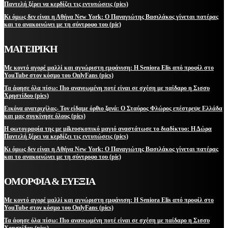
Παντελή ξέρει να κερδίζει τις εντυπώσεις (pics)
Κι όμως δεν είναι η Αθήνα New York: Ο Παναγιώτης Βασιλάκος γίνεται πατέρας
και το ανακοινώνει με τη σύντροφο του (pic)
ΜΑΓΕΙΡΙΚΗ
Με κοντό αγορέ μαλλί και αγνώριστη εμφάνιση: Η Seniora Elis από προφίλ στο
YouTube στον κόσμο του OnlyFans (pics)
Τα άφησε όλα πίσω: Πιο ανανεωμένη ποτέ είναι σε σχέση με παίδαρο η Σισσυ
Χρηστίδου (pics)
Εικόνα ανατριχίλας- Τον είδαμε όρθιο ξανά: Ο Σταύρος Φλώρος επέστρεψε Ελλάδα
και μας συγκίνησε όλους (pics)
Η φωτογραφία της με μikroσκοπικό μαγιό αναστάτωσε το διαδίκτυο: Η Δώρα
Παντελή ξέρει να κερδίζει τις εντυπώσεις (pics)
Κι όμως δεν είναι η Αθήνα New York: Ο Παναγιώτης Βασιλάκος γίνεται πατέρας
και το ανακοινώνει με τη σύντροφο του (pic)
ΟΜΟΡΦΙΑ & ΕΥΕΞΙΑ
Με κοντό αγορέ μαλλί και αγνώριστη εμφάνιση: Η Seniora Elis από προφίλ στο
YouTube στον κόσμο του OnlyFans (pics)
Τα άφησε όλα πίσω: Πιο ανανεωμένη ποτέ είναι σε σχέση με παίδαρο η Σισσυ
Χρηστίδου (pics)