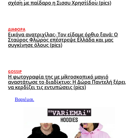
σχέση με παίδαρο η Σισσυ Χρηστίδου (pics)
ΔΙΆΦΟΡΑ
Εικόνα ανατριχίλας- Τον είδαμε όρθιο ξανά: Ο
Σταύρος Φλώρος επέστρεψε Ελλάδα και μας
συγκίνησε όλους (pics)
GOSSIP
Η φωτογραφία της με μikroσκοπικό μαγιό
αναστάτωσε το διαδίκτυο: Η Δώρα Παντελή ξέρει
να κερδίζει τις εντυπώσεις (pics)
Βαριέμαι.