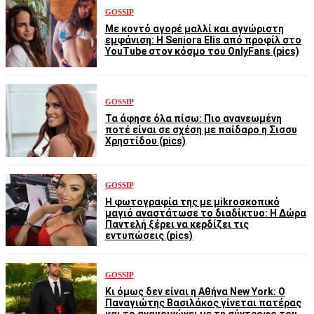
GOSSIP
Με κοντό αγορέ μαλλί και αγνώριστη
εμφάνιση: Η Seniora Elis από προφίλ στο
YouTube στον κόσμο του OnlyFans (pics)
GOSSIP
Τα άφησε όλα πίσω: Πιο ανανεωμένη
ποτέ είναι σε σχέση με παίδαρο η Σισσυ
Χρηστίδου (pics)
GOSSIP
Η φωτογραφία της με μikroσκοπικό
μαγιό αναστάτωσε το διαδίκτυο: Η Δώρα
Παντελή ξέρει να κερδίζει τις
εντυπώσεις (pics)
GOSSIP
Κι όμως δεν είναι η Αθήνα New York: Ο
Παναγιώτης Βασιλάκος γίνεται πατέρας