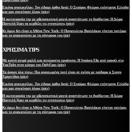
Εικόνα ανατριχίλας- Τον είδαμε όρθιο ξανά: Ο Σταύρος Φλώρος επέστρεψε Ελλάδα
και μας συγκίνησε όλους (pics)
Η φωτογραφία της με μikroσκοπικό μαγιό αναστάτωσε το διαδίκτυο: Η Δώρα
Παντελή ξέρει να κερδίζει τις εντυπώσεις (pics)
Κι όμως δεν είναι η Αθήνα New York: Ο Παναγιώτης Βασιλάκος γίνεται πατέρας
και το ανακοινώνει με τη σύντροφο του (pic)
ΧΡΗΣΙΜΑ TIPS
Με κοντό αγορέ μαλλί και αγνώριστη εμφάνιση: Η Seniora Elis από προφίλ στο
YouTube στον κόσμο του OnlyFans (pics)
Τα άφησε όλα πίσω: Πιο ανανεωμένη ποτέ είναι σε σχέση με παίδαρο η Σισσυ
Χρηστίδου (pics)
Εικόνα ανατριχίλας- Τον είδαμε όρθιο ξανά: Ο Σταύρος Φλώρος επέστρεψε Ελλάδα
και μας συγκίνησε όλους (pics)
Η φωτογραφία της με μikroσκοπικό μαγιό αναστάτωσε το διαδίκτυο: Η Δώρα
Παντελή ξέρει να κερδίζει τις εντυπώσεις (pics)
Κι όμως δεν είναι η Αθήνα New York: Ο Παναγιώτης Βασιλάκος γίνεται πατέρας
και το ανακοινώνει με τη σύντροφο του (pic)
ΜΕΙΝΕΤΕ ΕΝΗΜΕΡΩΜΕΝΟΙ