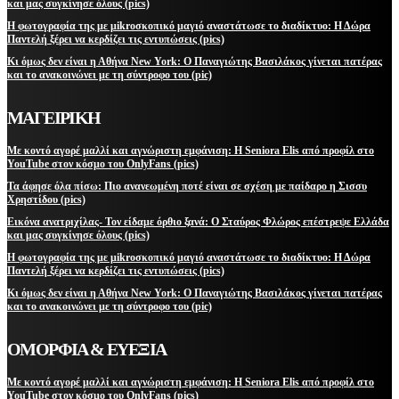
και μας συγκίνησε όλους (pics)
Η φωτογραφία της με μikroσκοπικό μαγιό αναστάτωσε το διαδίκτυο: Η Δώρα
Παντελή ξέρει να κερδίζει τις εντυπώσεις (pics)
Κι όμως δεν είναι η Αθήνα New York: Ο Παναγιώτης Βασιλάκος γίνεται πατέρας
και το ανακοινώνει με τη σύντροφο του (pic)
ΜΑΓΕΙΡΙΚΗ
Με κοντό αγορέ μαλλί και αγνώριστη εμφάνιση: Η Seniora Elis από προφίλ στο
YouTube στον κόσμο του OnlyFans (pics)
Τα άφησε όλα πίσω: Πιο ανανεωμένη ποτέ είναι σε σχέση με παίδαρο η Σισσυ
Χρηστίδου (pics)
Εικόνα ανατριχίλας- Τον είδαμε όρθιο ξανά: Ο Σταύρος Φλώρος επέστρεψε Ελλάδα
και μας συγκίνησε όλους (pics)
Η φωτογραφία της με μikroσκοπικό μαγιό αναστάτωσε το διαδίκτυο: Η Δώρα
Παντελή ξέρει να κερδίζει τις εντυπώσεις (pics)
Κι όμως δεν είναι η Αθήνα New York: Ο Παναγιώτης Βασιλάκος γίνεται πατέρας
και το ανακοινώνει με τη σύντροφο του (pic)
ΟΜΟΡΦΙΑ & ΕΥΕΞΙΑ
Με κοντό αγορέ μαλλί και αγνώριστη εμφάνιση: Η Seniora Elis από προφίλ στο
YouTube στον κόσμο του OnlyFans (pics)