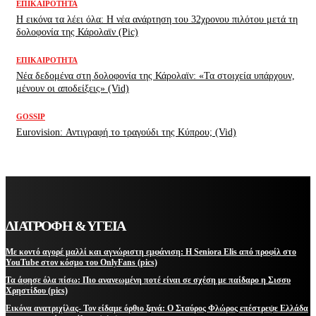
ΕΠΙΚΑΙΡΌΤΗΤΑ
H εικόνα τα λέει όλα: H νέα ανάρτηση του 32χρονου πιλότου μετά τη
δολοφονία της Κάρολαϊν (Pic)
ΕΠΙΚΑΙΡΌΤΗΤΑ
Νέα δεδομένα στη δολοφονία της Κάρολαϊν: «Τα στοιχεία υπάρχουν,
μένουν οι αποδείξεις» (Vid)
GOSSIP
Eurovision: Αντιγραφή το τραγούδι της Κύπρου; (Vid)
ΔΙΑΤΡΟΦΗ & ΥΓΕΙΑ
Με κοντό αγορέ μαλλί και αγνώριστη εμφάνιση: Η Seniora Elis από προφίλ στο
YouTube στον κόσμο του OnlyFans (pics)
Τα άφησε όλα πίσω: Πιο ανανεωμένη ποτέ είναι σε σχέση με παίδαρο η Σισσυ
Χρηστίδου (pics)
Εικόνα ανατριχίλας- Τον είδαμε όρθιο ξανά: Ο Σταύρος Φλώρος επέστρεψε Ελλάδα