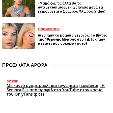
«Μαμά ζω, τα άλλα θα τα
αντιμετωπίσουμε»: Ξύπνησε μετά τα
χειρουργεία ο Σταύρος Φλωρος (video)
ΕΠΙΚΑΙΡΌΤΗΤΑ
Λίγο πριν το μοιραίο γεγονός: Το βίντεο
της 19χρονης Μυρτως στο TikTok πριν
πεθάνει που σοκάρει (video)
ΠΡΟΣΦΑΤΑ ΑΡΘΡΑ
GOSSIP
Με κοντό αγορέ μαλλί και αγνώριστη εμφάνιση: Η
Seniora Elis από προφίλ στο YouTube στον κόσμο
του OnlyFans (pics)