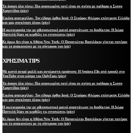
Τα άφησε όλα πίσω: Πιο ανανεωμένη ποτέ είναι σε σχέση με παίδαρο η Σισσυ
Χρηστίδου (pics)
Εικόνα ανατριχίλας- Τον είδαμε όρθιο ξανά: Ο Σταύρος Φλώρος επέστρεψε Ελλάδα
και μας συγκίνησε όλους (pics)
Η φωτογραφία της με μikroσκοπικό μαγιό αναστάτωσε το διαδίκτυο: Η Δώρα
Παντελή ξέρει να κερδίζει τις εντυπώσεις (pics)
Κι όμως δεν είναι η Αθήνα New York: Ο Παναγιώτης Βασιλάκος γίνεται πατέρας
και το ανακοινώνει με τη σύντροφο του (pic)
ΧΡΗΣΙΜΑ TIPS
Με κοντό αγορέ μαλλί και αγνώριστη εμφάνιση: Η Seniora Elis από προφίλ στο
YouTube στον κόσμο του OnlyFans (pics)
Τα άφησε όλα πίσω: Πιο ανανεωμένη ποτέ είναι σε σχέση με παίδαρο η Σισσυ
Χρηστίδου (pics)
Εικόνα ανατριχίλας- Τον είδαμε όρθιο ξανά: Ο Σταύρος Φλώρος επέστρεψε Ελλάδα
και μας συγκίνησε όλους (pics)
Η φωτογραφία της με μikroσκοπικό μαγιό αναστάτωσε το διαδίκτυο: Η Δώρα
Παντελή ξέρει να κερδίζει τις εντυπώσεις (pics)
Κι όμως δεν είναι η Αθήνα New York: Ο Παναγιώτης Βασιλάκος γίνεται πατέρας
και το ανακοινώνει με τη σύντροφο του (pic)