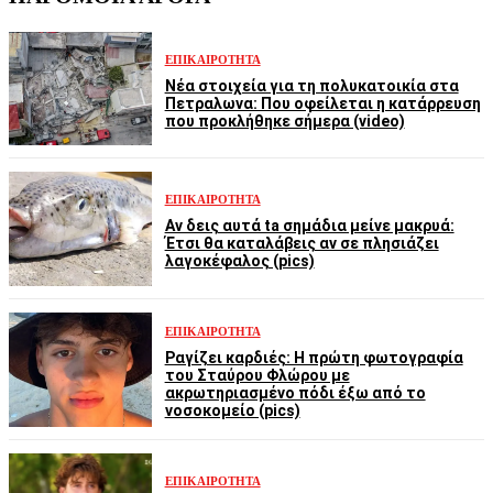
ΕΠΙΚΑΙΡΌΤΗΤΑ
Νέα στοιχεία για τη πολυκατοικία στα
Πετραλωνα: Που οφείλεται η κατάρρευση
που προκλήθηκε σήμερα (video)
ΕΠΙΚΑΙΡΌΤΗΤΑ
Αν δεις αυτά ta σημάδια μείνε μακρυά:
Έτσι θα καταλάβεις αν σε πλησιάζει
λαγοκέφαλος (pics)
ΕΠΙΚΑΙΡΌΤΗΤΑ
Ραγίζει καρδιές: Η πρώτη φωτογραφία
του Σταύρου Φλώρου με
ακρωτηριασμένο πόδι έξω από το
νοσοκομείο (pics)
ΕΠΙΚΑΙΡΌΤΗΤΑ