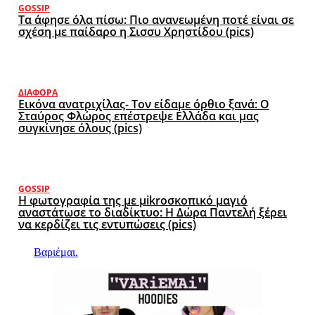
GOSSIP
Τα άφησε όλα πίσω: Πιο ανανεωμένη ποτέ είναι σε
σχέση με παίδαρο η Σισσυ Χρηστίδου (pics)
ΔΙΆΦΟΡΑ
Εικόνα ανατριχίλας- Τον είδαμε όρθιο ξανά: Ο
Σταύρος Φλώρος επέστρεψε Ελλάδα και μας
συγκίνησε όλους (pics)
GOSSIP
Η φωτογραφία της με μikroσκοπικό μαγιό
αναστάτωσε το διαδίκτυο: Η Δώρα Παντελή ξέρει
να κερδίζει τις εντυπώσεις (pics)
Βαριέμαι.