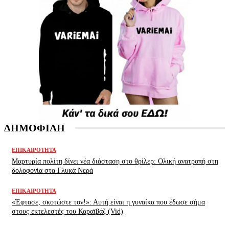
ΔΗΜΟΦΙΛΗ
ΕΠΙΚΑΙΡΌΤΗΤΑ
Μαρτυρία πολίτη δίνει νέα διάσταση στο θρίλερ: Ολική ανατροπή στη
δολοφονία στα Γλυκά Νερά
ΕΠΙΚΑΙΡΌΤΗΤΑ
«Έφτασε, σκοτώστε τον!»: Αυτή είναι η γυναίκα που έδωσε σήμα
στους εκτελεστές του Καραϊβάζ (Vid)