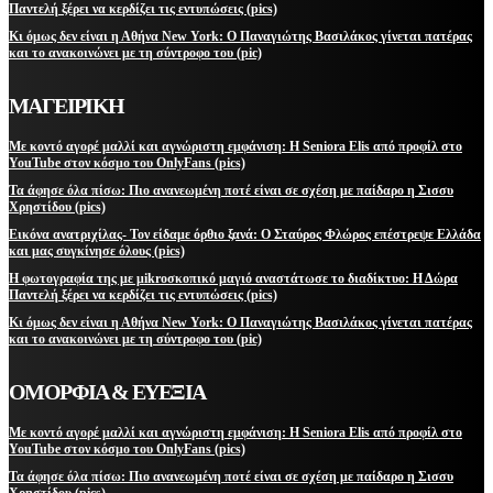
Παντελή ξέρει να κερδίζει τις εντυπώσεις (pics)
Κι όμως δεν είναι η Αθήνα New York: Ο Παναγιώτης Βασιλάκος γίνεται πατέρας
και το ανακοινώνει με τη σύντροφο του (pic)
ΜΑΓΕΙΡΙΚΗ
Με κοντό αγορέ μαλλί και αγνώριστη εμφάνιση: Η Seniora Elis από προφίλ στο
YouTube στον κόσμο του OnlyFans (pics)
Τα άφησε όλα πίσω: Πιο ανανεωμένη ποτέ είναι σε σχέση με παίδαρο η Σισσυ
Χρηστίδου (pics)
Εικόνα ανατριχίλας- Τον είδαμε όρθιο ξανά: Ο Σταύρος Φλώρος επέστρεψε Ελλάδα
και μας συγκίνησε όλους (pics)
Η φωτογραφία της με μikroσκοπικό μαγιό αναστάτωσε το διαδίκτυο: Η Δώρα
Παντελή ξέρει να κερδίζει τις εντυπώσεις (pics)
Κι όμως δεν είναι η Αθήνα New York: Ο Παναγιώτης Βασιλάκος γίνεται πατέρας
και το ανακοινώνει με τη σύντροφο του (pic)
ΟΜΟΡΦΙΑ & ΕΥΕΞΙΑ
Με κοντό αγορέ μαλλί και αγνώριστη εμφάνιση: Η Seniora Elis από προφίλ στο
YouTube στον κόσμο του OnlyFans (pics)
Τα άφησε όλα πίσω: Πιο ανανεωμένη ποτέ είναι σε σχέση με παίδαρο η Σισσυ
Χρηστίδου (pics)