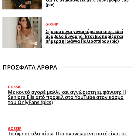
και το ανακοινώνει με τη σύντροφο του
(pic)
GOSSIP
Σήμερα είναι γυναικάρα και αποτελεί
σύμβολο δύναμης: Έτσι βιοπορίζεται
σήμερα η Ιωάννα Παλιοσπύρου (pic)
ΠΡΟΣΦΑΤΑ ΑΡΘΡΑ
GOSSIP
Με κοντό αγορέ μαλλί και αγνώριστη εμφάνιση: Η
Seniora Elis από προφίλ στο YouTube στον κόσμο
του OnlyFans (pics)
GOSSIP
Τα άφησε όλα πίσω: Πιο ανανεωμένη ποτέ είναι σε