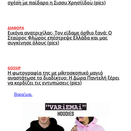
σχέση με παίδαρο η Σισσυ Χρηστίδου (pics)
ΔΙΆΦΟΡΑ
Εικόνα ανατριχίλας- Τον είδαμε όρθιο ξανά: Ο
Σταύρος Φλώρος επέστρεψε Ελλάδα και μας
συγκίνησε όλους (pics)
GOSSIP
Η φωτογραφία της με μikroσκοπικό μαγιό
αναστάτωσε το διαδίκτυο: Η Δώρα Παντελή ξέρει
να κερδίζει τις εντυπώσεις (pics)
Βαριέμαι.