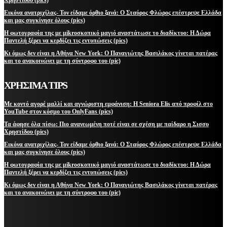
Εικόνα ανατριχίλας- Τον είδαμε όρθιο ξανά: Ο Σταύρος Φλώρος επέστρεψε Ελλάδα
και μας συγκίνησε όλους (pics)
Η φωτογραφία της με μikroσκοπικό μαγιό αναστάτωσε το διαδίκτυο: Η Δώρα
Παντελή ξέρει να κερδίζει τις εντυπώσεις (pics)
Κι όμως δεν είναι η Αθήνα New York: Ο Παναγιώτης Βασιλάκος γίνεται πατέρας
και το ανακοινώνει με τη σύντροφο του (pic)
ΧΡΗΣΙΜΑ TIPS
Με κοντό αγορέ μαλλί και αγνώριστη εμφάνιση: Η Seniora Elis από προφίλ στο
YouTube στον κόσμο του OnlyFans (pics)
Τα άφησε όλα πίσω: Πιο ανανεωμένη ποτέ είναι σε σχέση με παίδαρο η Σισσυ
Χρηστίδου (pics)
Εικόνα ανατριχίλας- Τον είδαμε όρθιο ξανά: Ο Σταύρος Φλώρος επέστρεψε Ελλάδα
και μας συγκίνησε όλους (pics)
Η φωτογραφία της με μikroσκοπικό μαγιό αναστάτωσε το διαδίκτυο: Η Δώρα
Παντελή ξέρει να κερδίζει τις εντυπώσεις (pics)
Κι όμως δεν είναι η Αθήνα New York: Ο Παναγιώτης Βασιλάκος γίνεται πατέρας
και το ανακοινώνει με τη σύντροφο του (pic)
ΜΕΙΝΕΤΕ ΕΝΗΜΕΡΩΜΕΝΟΙ