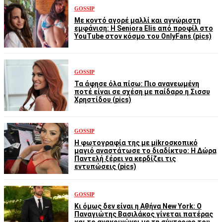
GOSSIP
Με κοντό αγορέ μαλλί και αγνώριστη
εμφάνιση: Η Seniora Elis από προφίλ στο
YouTube στον κόσμο του OnlyFans (pics)
GOSSIP
Τα άφησε όλα πίσω: Πιο ανανεωμένη
ποτέ είναι σε σχέση με παίδαρο η Σισσυ
Χρηστίδου (pics)
GOSSIP
Η φωτογραφία της με μikroσκοπικό
μαγιό αναστάτωσε το διαδίκτυο: Η Δώρα
Παντελή ξέρει να κερδίζει τις
εντυπώσεις (pics)
GOSSIP
Κι όμως δεν είναι η Αθήνα New York: Ο
Παναγιώτης Βασιλάκος γίνεται πατέρας