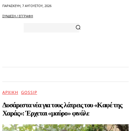
ΠΑΡΑΣΚΕΥΉ, 7 ΑΥΓΟΎΣΤΟΥ, 2026
ΣΎΝΔΕΣΗ / ΕΓΓΡΑΦΉ
ΑΡΧΙΚΗ
ΕΠΙΚΑΙΡΟΤΗΤΑ
ΨΥΧΑΓΩΓΙΑ
ΑΡΧΙΚΉ
GOSSIP
Δυσάρεστα νέα για τους λάτρεις του «Καφέ της
Χαράς»: Έρχεται «μαύρο» φινάλε