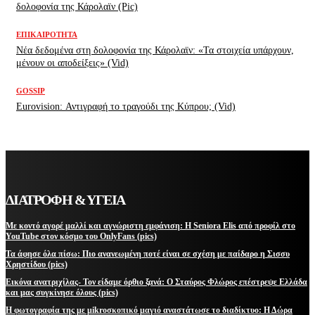
δολοφονία της Κάρολαϊν (Pic)
ΕΠΙΚΑΙΡΌΤΗΤΑ
Νέα δεδομένα στη δολοφονία της Κάρολαϊν: «Τα στοιχεία υπάρχουν,
μένουν οι αποδείξεις» (Vid)
GOSSIP
Eurovision: Αντιγραφή το τραγούδι της Κύπρου; (Vid)
ΔΙΑΤΡΟΦΗ & ΥΓΕΙΑ
Με κοντό αγορέ μαλλί και αγνώριστη εμφάνιση: Η Seniora Elis από προφίλ στο
YouTube στον κόσμο του OnlyFans (pics)
Τα άφησε όλα πίσω: Πιο ανανεωμένη ποτέ είναι σε σχέση με παίδαρο η Σισσυ
Χρηστίδου (pics)
Εικόνα ανατριχίλας- Τον είδαμε όρθιο ξανά: Ο Σταύρος Φλώρος επέστρεψε Ελλάδα
και μας συγκίνησε όλους (pics)
Η φωτογραφία της με μikroσκοπικό μαγιό αναστάτωσε το διαδίκτυο: Η Δώρα