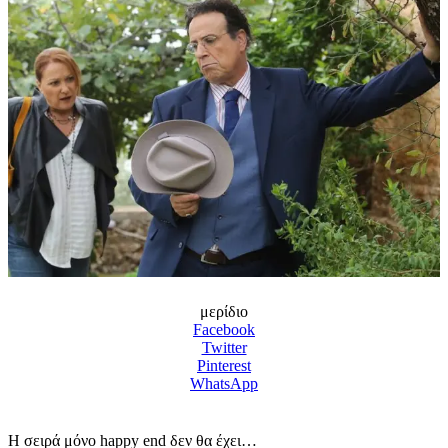
μερίδιο
Facebook
Twitter
Pinterest
WhatsApp
Η σειρά μόνο happy end δεν θα έχει…