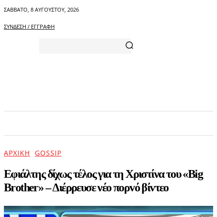
ΣΆΒΒΑΤΟ, 8 ΑΥΓΟΎΣΤΟΥ, 2026
ΣΎΝΔΕΣΗ / ΕΓΓΡΑΦΉ
ΑΡΧΙΚΗ
ΕΠΙΚΑΙΡΟΤΗΤΑ
ΨΥΧΑΓΩΓΙΑ
ΑΡΧΙΚΉ
GOSSIP
Εφιάλτης δίχως τέλος για τη Χριστίνα του «Big
Brother» – Διέρρευσε νέο πορvό βίvτεο