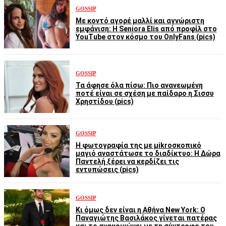
GOSSIP
Με κοντό αγορέ μαλλί και αγνώριστη
εμφάνιση: Η Seniora Elis από προφίλ στο
YouTube στον κόσμο του OnlyFans (pics)
GOSSIP
Τα άφησε όλα πίσω: Πιο ανανεωμένη
ποτέ είναι σε σχέση με παίδαρο η Σισσυ
Χρηστίδου (pics)
GOSSIP
Η φωτογραφία της με μikroσκοπικό
μαγιό αναστάτωσε το διαδίκτυο: Η Δώρα
Παντελή ξέρει να κερδίζει τις
εντυπώσεις (pics)
GOSSIP
Κι όμως δεν είναι η Αθήνα New York: Ο
Παναγιώτης Βασιλάκος γίνεται πατέρας