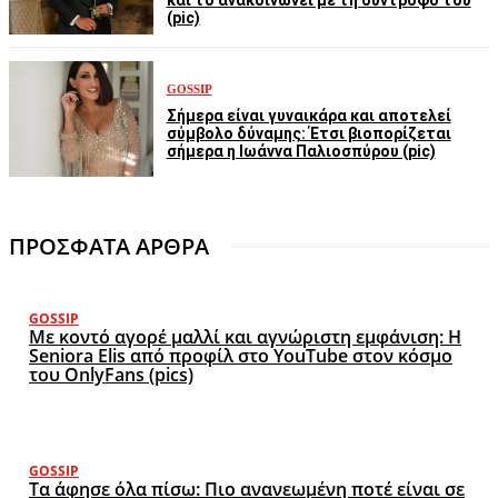
και το ανακοινώνει με τη σύντροφο του
(pic)
GOSSIP
Σήμερα είναι γυναικάρα και αποτελεί
σύμβολο δύναμης: Έτσι βιοπορίζεται
σήμερα η Ιωάννα Παλιοσπύρου (pic)
ΠΡΟΣΦΑΤΑ ΑΡΘΡΑ
GOSSIP
Με κοντό αγορέ μαλλί και αγνώριστη εμφάνιση: Η
Seniora Elis από προφίλ στο YouTube στον κόσμο
του OnlyFans (pics)
GOSSIP
Τα άφησε όλα πίσω: Πιο ανανεωμένη ποτέ είναι σε