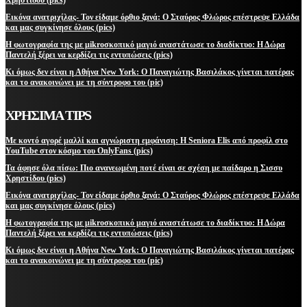
Εικόνα ανατριχίλας- Τον είδαμε όρθιο ξανά: Ο Σταύρος Φλώρος επέστρεψε Ελλάδα
και μας συγκίνησε όλους (pics)
Η φωτογραφία της με μikroσκοπικό μαγιό αναστάτωσε το διαδίκτυο: Η Δώρα
Παντελή ξέρει να κερδίζει τις εντυπώσεις (pics)
Κι όμως δεν είναι η Αθήνα New York: Ο Παναγιώτης Βασιλάκος γίνεται πατέρας
και το ανακοινώνει με τη σύντροφο του (pic)
ΧΡΗΣΙΜΑ TIPS
Με κοντό αγορέ μαλλί και αγνώριστη εμφάνιση: Η Seniora Elis από προφίλ στο
YouTube στον κόσμο του OnlyFans (pics)
Τα άφησε όλα πίσω: Πιο ανανεωμένη ποτέ είναι σε σχέση με παίδαρο η Σισσυ
Χρηστίδου (pics)
Εικόνα ανατριχίλας- Τον είδαμε όρθιο ξανά: Ο Σταύρος Φλώρος επέστρεψε Ελλάδα
και μας συγκίνησε όλους (pics)
Η φωτογραφία της με μikroσκοπικό μαγιό αναστάτωσε το διαδίκτυο: Η Δώρα
Παντελή ξέρει να κερδίζει τις εντυπώσεις (pics)
Κι όμως δεν είναι η Αθήνα New York: Ο Παναγιώτης Βασιλάκος γίνεται πατέρας
και το ανακοινώνει με τη σύντροφο του (pic)
ΜΕΙΝΕΤΕ ΕΝΗΜΕΡΩΜΕΝΟΙ