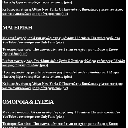
Παντελή ξέρει να κερδίζει τις εντυπώσεις (pics)
Κι όμως δεν είναι η Αθήνα New York: Ο Παναγιώτης Βασιλάκος γίνεται πατέρας
και το ανακοινώνει με τη σύντροφο του (pic)
ΜΑΓΕΙΡΙΚΗ
Με κοντό αγορέ μαλλί και αγνώριστη εμφάνιση: Η Seniora Elis από προφίλ στο
YouTube στον κόσμο του OnlyFans (pics)
Τα άφησε όλα πίσω: Πιο ανανεωμένη ποτέ είναι σε σχέση με παίδαρο η Σισσυ
Χρηστίδου (pics)
Εικόνα ανατριχίλας- Τον είδαμε όρθιο ξανά: Ο Σταύρος Φλώρος επέστρεψε Ελλάδα
και μας συγκίνησε όλους (pics)
Η φωτογραφία της με μikroσκοπικό μαγιό αναστάτωσε το διαδίκτυο: Η Δώρα
Παντελή ξέρει να κερδίζει τις εντυπώσεις (pics)
Κι όμως δεν είναι η Αθήνα New York: Ο Παναγιώτης Βασιλάκος γίνεται πατέρας
και το ανακοινώνει με τη σύντροφο του (pic)
ΟΜΟΡΦΙΑ & ΕΥΕΞΙΑ
Με κοντό αγορέ μαλλί και αγνώριστη εμφάνιση: Η Seniora Elis από προφίλ στο
YouTube στον κόσμο του OnlyFans (pics)
Τα άφησε όλα πίσω: Πιο ανανεωμένη ποτέ είναι σε σχέση με παίδαρο η Σισσυ
Χρηστίδου (pics)