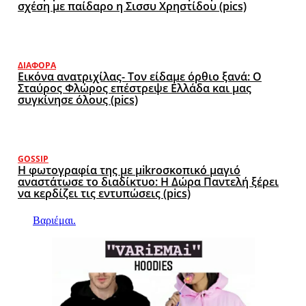
σχέση με παίδαρο η Σισσυ Χρηστίδου (pics)
ΔΙΆΦΟΡΑ
Εικόνα ανατριχίλας- Τον είδαμε όρθιο ξανά: Ο
Σταύρος Φλώρος επέστρεψε Ελλάδα και μας
συγκίνησε όλους (pics)
GOSSIP
Η φωτογραφία της με μikroσκοπικό μαγιό
αναστάτωσε το διαδίκτυο: Η Δώρα Παντελή ξέρει
να κερδίζει τις εντυπώσεις (pics)
Βαριέμαι.