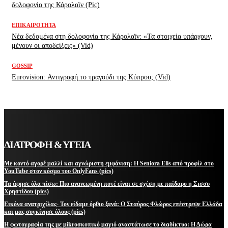
δολοφονία της Κάρολαϊν (Pic)
ΕΠΙΚΑΙΡΌΤΗΤΑ
Νέα δεδομένα στη δολοφονία της Κάρολαϊν: «Τα στοιχεία υπάρχουν,
μένουν οι αποδείξεις» (Vid)
GOSSIP
Eurovision: Αντιγραφή το τραγούδι της Κύπρου; (Vid)
ΔΙΑΤΡΟΦΗ & ΥΓΕΙΑ
Με κοντό αγορέ μαλλί και αγνώριστη εμφάνιση: Η Seniora Elis από προφίλ στο
YouTube στον κόσμο του OnlyFans (pics)
Τα άφησε όλα πίσω: Πιο ανανεωμένη ποτέ είναι σε σχέση με παίδαρο η Σισσυ
Χρηστίδου (pics)
Εικόνα ανατριχίλας- Τον είδαμε όρθιο ξανά: Ο Σταύρος Φλώρος επέστρεψε Ελλάδα
και μας συγκίνησε όλους (pics)
Η φωτογραφία της με μikroσκοπικό μαγιό αναστάτωσε το διαδίκτυο: Η Δώρα