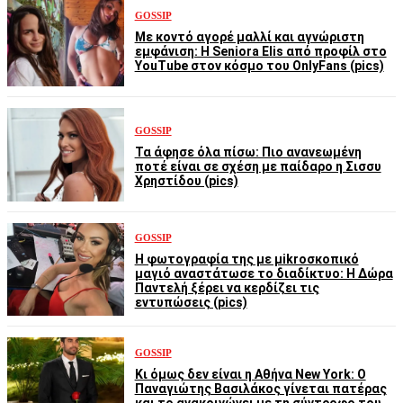
GOSSIP
Με κοντό αγορέ μαλλί και αγνώριστη
εμφάνιση: Η Seniora Elis από προφίλ στο
YouTube στον κόσμο του OnlyFans (pics)
GOSSIP
Τα άφησε όλα πίσω: Πιο ανανεωμένη
ποτέ είναι σε σχέση με παίδαρο η Σισσυ
Χρηστίδου (pics)
GOSSIP
Η φωτογραφία της με μikroσκοπικό
μαγιό αναστάτωσε το διαδίκτυο: Η Δώρα
Παντελή ξέρει να κερδίζει τις
εντυπώσεις (pics)
GOSSIP
Κι όμως δεν είναι η Αθήνα New York: Ο
Παναγιώτης Βασιλάκος γίνεται πατέρας