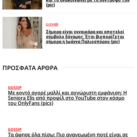
και το ανακοινώνει με τη σύντροφο του
(pic)
GOSSIP
Σήμερα είναι γυναικάρα και αποτελεί
σύμβολο δύναμης: Έτσι βιοπορίζεται
σήμερα η Ιωάννα Παλιοσπύρου (pic)
ΠΡΟΣΦΑΤΑ ΑΡΘΡΑ
GOSSIP
Με κοντό αγορέ μαλλί και αγνώριστη εμφάνιση: Η
Seniora Elis από προφίλ στο YouTube στον κόσμο
του OnlyFans (pics)
GOSSIP
Τα άφησε όλα πίσω: Πιο ανανεωμένη ποτέ είναι σε