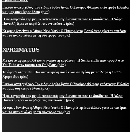
Εικόνα ανατριχίλας- Τον είδαμε όρθιο ξανά: Ο Σταύρος Φλώρος επέστρεψε Ελλάδα
και μας συγκίνησε όλους (pics)
Η φωτογραφία της με μikroσκοπικό μαγιό αναστάτωσε το διαδίκτυο: Η Δώρα
Παντελή ξέρει να κερδίζει τις εντυπώσεις (pics)
Κι όμως δεν είναι η Αθήνα New York: Ο Παναγιώτης Βασιλάκος γίνεται πατέρας
και το ανακοινώνει με τη σύντροφο του (pic)
ΧΡΗΣΙΜΑ TIPS
Με κοντό αγορέ μαλλί και αγνώριστη εμφάνιση: Η Seniora Elis από προφίλ στο
YouTube στον κόσμο του OnlyFans (pics)
Τα άφησε όλα πίσω: Πιο ανανεωμένη ποτέ είναι σε σχέση με παίδαρο η Σισσυ
Χρηστίδου (pics)
Εικόνα ανατριχίλας- Τον είδαμε όρθιο ξανά: Ο Σταύρος Φλώρος επέστρεψε Ελλάδα
και μας συγκίνησε όλους (pics)
Η φωτογραφία της με μikroσκοπικό μαγιό αναστάτωσε το διαδίκτυο: Η Δώρα
Παντελή ξέρει να κερδίζει τις εντυπώσεις (pics)
Κι όμως δεν είναι η Αθήνα New York: Ο Παναγιώτης Βασιλάκος γίνεται πατέρας
και το ανακοινώνει με τη σύντροφο του (pic)
ΜΕΙΝΕΤΕ ΕΝΗΜΕΡΩΜΕΝΟΙ