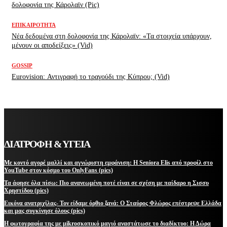
δολοφονία της Κάρολαϊν (Pic)
ΕΠΙΚΑΙΡΌΤΗΤΑ
Νέα δεδομένα στη δολοφονία της Κάρολαϊν: «Τα στοιχεία υπάρχουν,
μένουν οι αποδείξεις» (Vid)
GOSSIP
Eurovision: Αντιγραφή το τραγούδι της Κύπρου; (Vid)
ΔΙΑΤΡΟΦΗ & ΥΓΕΙΑ
Με κοντό αγορέ μαλλί και αγνώριστη εμφάνιση: Η Seniora Elis από προφίλ στο
YouTube στον κόσμο του OnlyFans (pics)
Τα άφησε όλα πίσω: Πιο ανανεωμένη ποτέ είναι σε σχέση με παίδαρο η Σισσυ
Χρηστίδου (pics)
Εικόνα ανατριχίλας- Τον είδαμε όρθιο ξανά: Ο Σταύρος Φλώρος επέστρεψε Ελλάδα
και μας συγκίνησε όλους (pics)
Η φωτογραφία της με μikroσκοπικό μαγιό αναστάτωσε το διαδίκτυο: Η Δώρα