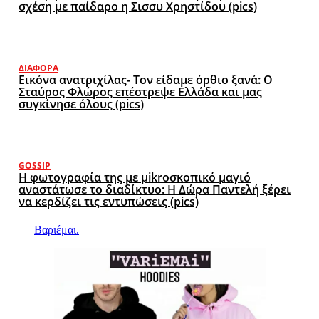
σχέση με παίδαρο η Σισσυ Χρηστίδου (pics)
ΔΙΆΦΟΡΑ
Εικόνα ανατριχίλας- Τον είδαμε όρθιο ξανά: Ο
Σταύρος Φλώρος επέστρεψε Ελλάδα και μας
συγκίνησε όλους (pics)
GOSSIP
Η φωτογραφία της με μikroσκοπικό μαγιό
αναστάτωσε το διαδίκτυο: Η Δώρα Παντελή ξέρει
να κερδίζει τις εντυπώσεις (pics)
Βαριέμαι.