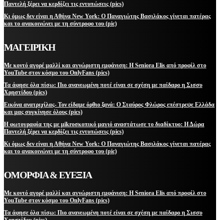
Παντελή ξέρει να κερδίζει τις εντυπώσεις (pics)
Κι όμως δεν είναι η Αθήνα New York: Ο Παναγιώτης Βασιλάκος γίνεται πατέρας
και το ανακοινώνει με τη σύντροφο του (pic)
ΜΑΓΕΙΡΙΚΗ
Με κοντό αγορέ μαλλί και αγνώριστη εμφάνιση: Η Seniora Elis από προφίλ στο
YouTube στον κόσμο του OnlyFans (pics)
Τα άφησε όλα πίσω: Πιο ανανεωμένη ποτέ είναι σε σχέση με παίδαρο η Σισσυ
Χρηστίδου (pics)
Εικόνα ανατριχίλας- Τον είδαμε όρθιο ξανά: Ο Σταύρος Φλώρος επέστρεψε Ελλάδα
και μας συγκίνησε όλους (pics)
Η φωτογραφία της με μikroσκοπικό μαγιό αναστάτωσε το διαδίκτυο: Η Δώρα
Παντελή ξέρει να κερδίζει τις εντυπώσεις (pics)
Κι όμως δεν είναι η Αθήνα New York: Ο Παναγιώτης Βασιλάκος γίνεται πατέρας
και το ανακοινώνει με τη σύντροφο του (pic)
ΟΜΟΡΦΙΑ & ΕΥΕΞΙΑ
Με κοντό αγορέ μαλλί και αγνώριστη εμφάνιση: Η Seniora Elis από προφίλ στο
YouTube στον κόσμο του OnlyFans (pics)
Τα άφησε όλα πίσω: Πιο ανανεωμένη ποτέ είναι σε σχέση με παίδαρο η Σισσυ
Χρηστίδου (pics)