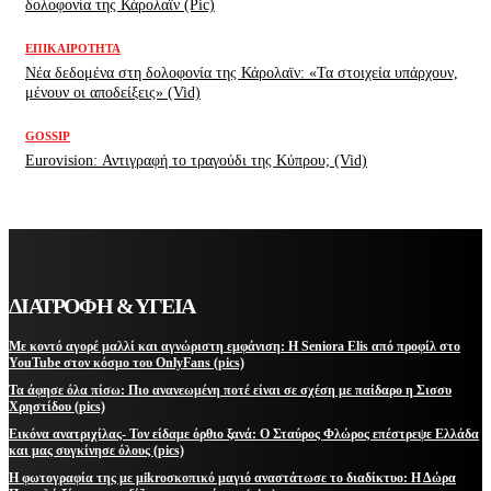
δολοφονία της Κάρολαϊν (Pic)
ΕΠΙΚΑΙΡΌΤΗΤΑ
Νέα δεδομένα στη δολοφονία της Κάρολαϊν: «Τα στοιχεία υπάρχουν,
μένουν οι αποδείξεις» (Vid)
GOSSIP
Eurovision: Αντιγραφή το τραγούδι της Κύπρου; (Vid)
ΔΙΑΤΡΟΦΗ & ΥΓΕΙΑ
Με κοντό αγορέ μαλλί και αγνώριστη εμφάνιση: Η Seniora Elis από προφίλ στο
YouTube στον κόσμο του OnlyFans (pics)
Τα άφησε όλα πίσω: Πιο ανανεωμένη ποτέ είναι σε σχέση με παίδαρο η Σισσυ
Χρηστίδου (pics)
Εικόνα ανατριχίλας- Τον είδαμε όρθιο ξανά: Ο Σταύρος Φλώρος επέστρεψε Ελλάδα
και μας συγκίνησε όλους (pics)
Η φωτογραφία της με μikroσκοπικό μαγιό αναστάτωσε το διαδίκτυο: Η Δώρα