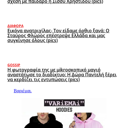
σχέση με παίδαρο η Σισσυ Χρηστίδου (pics)
ΔΙΆΦΟΡΑ
Εικόνα ανατριχίλας- Τον είδαμε όρθιο ξανά: Ο
Σταύρος Φλώρος επέστρεψε Ελλάδα και μας
συγκίνησε όλους (pics)
GOSSIP
Η φωτογραφία της με μikroσκοπικό μαγιό
αναστάτωσε το διαδίκτυο: Η Δώρα Παντελή ξέρει
να κερδίζει τις εντυπώσεις (pics)
Βαριέμαι.