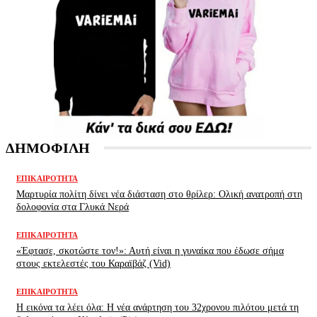
ΔΗΜΟΦΙΛΗ
ΕΠΙΚΑΙΡΌΤΗΤΑ
Μαρτυρία πολίτη δίνει νέα διάσταση στο θρίλερ: Ολική ανατροπή στη
δολοφονία στα Γλυκά Νερά
ΕΠΙΚΑΙΡΌΤΗΤΑ
«Έφτασε, σκοτώστε τον!»: Αυτή είναι η γυναίκα που έδωσε σήμα
στους εκτελεστές του Καραϊβάζ (Vid)
ΕΠΙΚΑΙΡΌΤΗΤΑ
H εικόνα τα λέει όλα: H νέα ανάρτηση του 32χρονου πιλότου μετά τη