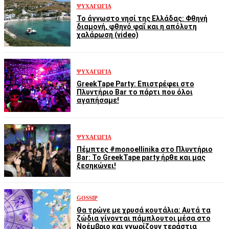
ΨΥΧΑΓΩΓΊΑ
Το άγνωστο νησί της Ελλάδας: Φθηνή
διαμονή, φθηνό φαΐ και η απόλυτη
χαλάρωση (video)
ΨΥΧΑΓΩΓΊΑ
GreekTape Party: Επιστρέφει στο
Πλυντήριο Bar το πάρτι που όλοι
αγαπήσαμε!
ΨΥΧΑΓΩΓΊΑ
Πέμπτες #monoellinika στο Πλυντήριο
Bar: Το GreekTape party ήρθε και μας
ξεσηκώνει!
GOSSIP
Θα τρώνε με χρυσά κουτάλια: Αυτά τα
ζώδια γίνονται πάμπλουτοι μέσα στο
Νοέμβριο και γνωρίζουν τεράστια