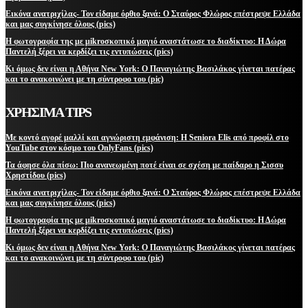
Εικόνα ανατριχίλας- Τον είδαμε όρθιο ξανά: Ο Σταύρος Φλώρος επέστρεψε Ελλάδα
και μας συγκίνησε όλους (pics)
Η φωτογραφία της με μikroσκοπικό μαγιό αναστάτωσε το διαδίκτυο: Η Δώρα
Παντελή ξέρει να κερδίζει τις εντυπώσεις (pics)
Κι όμως δεν είναι η Αθήνα New York: Ο Παναγιώτης Βασιλάκος γίνεται πατέρας
και το ανακοινώνει με τη σύντροφο του (pic)
ΧΡΗΣΙΜΑ TIPS
Με κοντό αγορέ μαλλί και αγνώριστη εμφάνιση: Η Seniora Elis από προφίλ στο
YouTube στον κόσμο του OnlyFans (pics)
Τα άφησε όλα πίσω: Πιο ανανεωμένη ποτέ είναι σε σχέση με παίδαρο η Σισσυ
Χρηστίδου (pics)
Εικόνα ανατριχίλας- Τον είδαμε όρθιο ξανά: Ο Σταύρος Φλώρος επέστρεψε Ελλάδα
και μας συγκίνησε όλους (pics)
Η φωτογραφία της με μikroσκοπικό μαγιό αναστάτωσε το διαδίκτυο: Η Δώρα
Παντελή ξέρει να κερδίζει τις εντυπώσεις (pics)
Κι όμως δεν είναι η Αθήνα New York: Ο Παναγιώτης Βασιλάκος γίνεται πατέρας
και το ανακοινώνει με τη σύντροφο του (pic)
ΜΕΙΝΕΤΕ ΕΝΗΜΕΡΩΜΕΝΟΙ