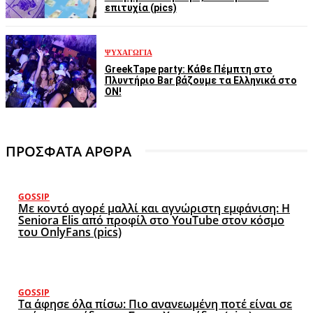
επιτυχία (pics)
ΨΥΧΑΓΩΓΊΑ
GreekTape party: Κάθε Πέμπτη στο
Πλυντήριο Bar βάζουμε τα Ελληνικά στο
ON!
ΠΡΟΣΦΑΤΑ ΑΡΘΡΑ
GOSSIP
Με κοντό αγορέ μαλλί και αγνώριστη εμφάνιση: Η
Seniora Elis από προφίλ στο YouTube στον κόσμο
του OnlyFans (pics)
GOSSIP
Τα άφησε όλα πίσω: Πιο ανανεωμένη ποτέ είναι σε