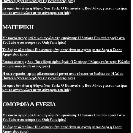
Παντελή ξέρει να κερδίζει τις εντυπώσεις (pics)
Κι όμως δεν είναι η Αθήνα New York: Ο Παναγιώτης Βασιλάκος γίνεται πατέρας
και το ανακοινώνει με τη σύντροφο του (pic)
ΜΑΓΕΙΡΙΚΗ
Με κοντό αγορέ μαλλί και αγνώριστη εμφάνιση: Η Seniora Elis από προφίλ στο
YouTube στον κόσμο του OnlyFans (pics)
Τα άφησε όλα πίσω: Πιο ανανεωμένη ποτέ είναι σε σχέση με παίδαρο η Σισσυ
Χρηστίδου (pics)
Εικόνα ανατριχίλας- Τον είδαμε όρθιο ξανά: Ο Σταύρος Φλώρος επέστρεψε Ελλάδα
και μας συγκίνησε όλους (pics)
Η φωτογραφία της με μikroσκοπικό μαγιό αναστάτωσε το διαδίκτυο: Η Δώρα
Παντελή ξέρει να κερδίζει τις εντυπώσεις (pics)
Κι όμως δεν είναι η Αθήνα New York: Ο Παναγιώτης Βασιλάκος γίνεται πατέρας
και το ανακοινώνει με τη σύντροφο του (pic)
ΟΜΟΡΦΙΑ & ΕΥΕΞΙΑ
Με κοντό αγορέ μαλλί και αγνώριστη εμφάνιση: Η Seniora Elis από προφίλ στο
YouTube στον κόσμο του OnlyFans (pics)
Τα άφησε όλα πίσω: Πιο ανανεωμένη ποτέ είναι σε σχέση με παίδαρο η Σισσυ
Χρηστίδου (pics)