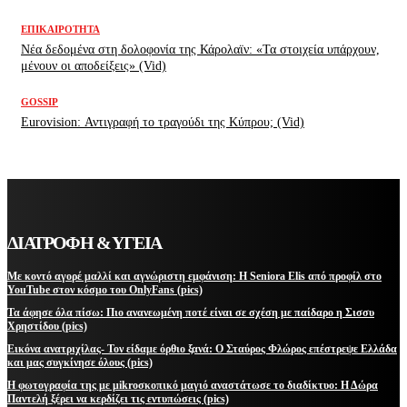
ΕΠΙΚΑΙΡΌΤΗΤΑ
Νέα δεδομένα στη δολοφονία της Κάρολαϊν: «Τα στοιχεία υπάρχουν,
μένουν οι αποδείξεις» (Vid)
GOSSIP
Eurovision: Αντιγραφή το τραγούδι της Κύπρου; (Vid)
ΔΙΑΤΡΟΦΗ & ΥΓΕΙΑ
Με κοντό αγορέ μαλλί και αγνώριστη εμφάνιση: Η Seniora Elis από προφίλ στο
YouTube στον κόσμο του OnlyFans (pics)
Τα άφησε όλα πίσω: Πιο ανανεωμένη ποτέ είναι σε σχέση με παίδαρο η Σισσυ
Χρηστίδου (pics)
Εικόνα ανατριχίλας- Τον είδαμε όρθιο ξανά: Ο Σταύρος Φλώρος επέστρεψε Ελλάδα
και μας συγκίνησε όλους (pics)
Η φωτογραφία της με μikroσκοπικό μαγιό αναστάτωσε το διαδίκτυο: Η Δώρα
Παντελή ξέρει να κερδίζει τις εντυπώσεις (pics)