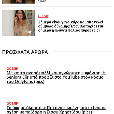
GOSSIP
Σήμερα είναι γυναικάρα και αποτελεί
σύμβολο δύναμης: Έτσι βιοπορίζεται
σήμερα η Ιωάννα Παλιοσπύρου (pic)
ΠΡΟΣΦΑΤΑ ΑΡΘΡΑ
GOSSIP
Με κοντό αγορέ μαλλί και αγνώριστη εμφάνιση: Η
Seniora Elis από προφίλ στο YouTube στον κόσμο
του OnlyFans (pics)
GOSSIP
Τα άφησε όλα πίσω: Πιο ανανεωμένη ποτέ είναι σε
σχέση με παίδαρο η Σισσυ Χρηστίδου (pics)