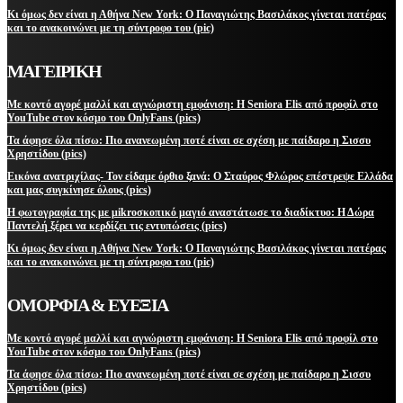
Κι όμως δεν είναι η Αθήνα New York: Ο Παναγιώτης Βασιλάκος γίνεται πατέρας
και το ανακοινώνει με τη σύντροφο του (pic)
ΜΑΓΕΙΡΙΚΗ
Με κοντό αγορέ μαλλί και αγνώριστη εμφάνιση: Η Seniora Elis από προφίλ στο
YouTube στον κόσμο του OnlyFans (pics)
Τα άφησε όλα πίσω: Πιο ανανεωμένη ποτέ είναι σε σχέση με παίδαρο η Σισσυ
Χρηστίδου (pics)
Εικόνα ανατριχίλας- Τον είδαμε όρθιο ξανά: Ο Σταύρος Φλώρος επέστρεψε Ελλάδα
και μας συγκίνησε όλους (pics)
Η φωτογραφία της με μikroσκοπικό μαγιό αναστάτωσε το διαδίκτυο: Η Δώρα
Παντελή ξέρει να κερδίζει τις εντυπώσεις (pics)
Κι όμως δεν είναι η Αθήνα New York: Ο Παναγιώτης Βασιλάκος γίνεται πατέρας
και το ανακοινώνει με τη σύντροφο του (pic)
ΟΜΟΡΦΙΑ & ΕΥΕΞΙΑ
Με κοντό αγορέ μαλλί και αγνώριστη εμφάνιση: Η Seniora Elis από προφίλ στο
YouTube στον κόσμο του OnlyFans (pics)
Τα άφησε όλα πίσω: Πιο ανανεωμένη ποτέ είναι σε σχέση με παίδαρο η Σισσυ
Χρηστίδου (pics)