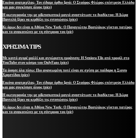
Εικόνα ανατριχίλας- Τον είδαμε όρθιο ξανά: Ο Σταύρος Φλώρος επέστρεψε Ελλάδα
και μας συγκίνησε όλους (pics)
Η φωτογραφία της με μikroσκοπικό μαγιό αναστάτωσε το διαδίκτυο: Η Δώρα
Παντελή ξέρει να κερδίζει τις εντυπώσεις (pics)
Κι όμως δεν είναι η Αθήνα New York: Ο Παναγιώτης Βασιλάκος γίνεται πατέρας
και το ανακοινώνει με τη σύντροφο του (pic)
ΧΡΗΣΙΜΑ TIPS
Με κοντό αγορέ μαλλί και αγνώριστη εμφάνιση: Η Seniora Elis από προφίλ στο
YouTube στον κόσμο του OnlyFans (pics)
Τα άφησε όλα πίσω: Πιο ανανεωμένη ποτέ είναι σε σχέση με παίδαρο η Σισσυ
Χρηστίδου (pics)
Εικόνα ανατριχίλας- Τον είδαμε όρθιο ξανά: Ο Σταύρος Φλώρος επέστρεψε Ελλάδα
και μας συγκίνησε όλους (pics)
Η φωτογραφία της με μikroσκοπικό μαγιό αναστάτωσε το διαδίκτυο: Η Δώρα
Παντελή ξέρει να κερδίζει τις εντυπώσεις (pics)
Κι όμως δεν είναι η Αθήνα New York: Ο Παναγιώτης Βασιλάκος γίνεται πατέρας
και το ανακοινώνει με τη σύντροφο του (pic)
ΜΕΙΝΕΤΕ ΕΝΗΜΕΡΩΜΕΝΟΙ