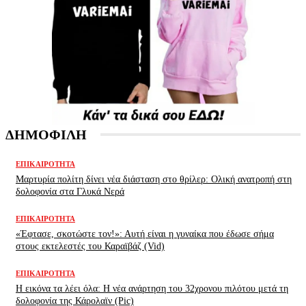
ΔΗΜΟΦΙΛΗ
ΕΠΙΚΑΙΡΌΤΗΤΑ
Μαρτυρία πολίτη δίνει νέα διάσταση στο θρίλερ: Ολική ανατροπή στη
δολοφονία στα Γλυκά Νερά
ΕΠΙΚΑΙΡΌΤΗΤΑ
«Έφτασε, σκοτώστε τον!»: Αυτή είναι η γυναίκα που έδωσε σήμα
στους εκτελεστές του Καραϊβάζ (Vid)
ΕΠΙΚΑΙΡΌΤΗΤΑ
H εικόνα τα λέει όλα: H νέα ανάρτηση του 32χρονου πιλότου μετά τη
δολοφονία της Κάρολαϊν (Pic)