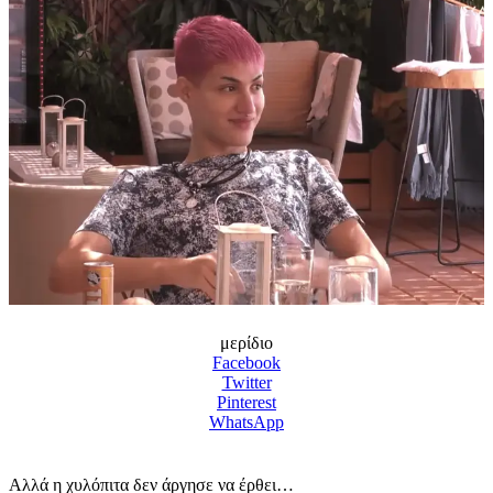
μερίδιο
Facebook
Twitter
Pinterest
WhatsApp
Aλλά η χυλόπιτα δεν άργησε να έρθει…