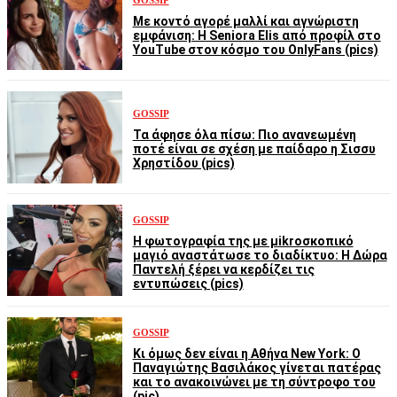
GOSSIP
Με κοντό αγορέ μαλλί και αγνώριστη
εμφάνιση: Η Seniora Elis από προφίλ στο
YouTube στον κόσμο του OnlyFans (pics)
GOSSIP
Τα άφησε όλα πίσω: Πιο ανανεωμένη
ποτέ είναι σε σχέση με παίδαρο η Σισσυ
Χρηστίδου (pics)
GOSSIP
Η φωτογραφία της με μikroσκοπικό
μαγιό αναστάτωσε το διαδίκτυο: Η Δώρα
Παντελή ξέρει να κερδίζει τις
εντυπώσεις (pics)
GOSSIP
Κι όμως δεν είναι η Αθήνα New York: Ο
Παναγιώτης Βασιλάκος γίνεται πατέρας
και το ανακοινώνει με τη σύντροφο του
(pic)