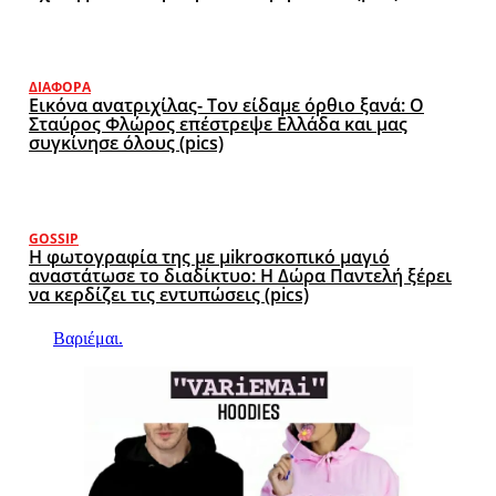
ΔΙΆΦΟΡΑ
Εικόνα ανατριχίλας- Τον είδαμε όρθιο ξανά: Ο
Σταύρος Φλώρος επέστρεψε Ελλάδα και μας
συγκίνησε όλους (pics)
GOSSIP
Η φωτογραφία της με μikroσκοπικό μαγιό
αναστάτωσε το διαδίκτυο: Η Δώρα Παντελή ξέρει
να κερδίζει τις εντυπώσεις (pics)
Βαριέμαι.