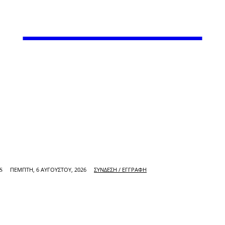
VARiEMAi
ΠΈΜΠΤΗ, 6 ΑΥΓΟΎΣΤΟΥ, 2026
ΣΎΝΔΕΣΗ / ΕΓΓΡΑΦΉ
S