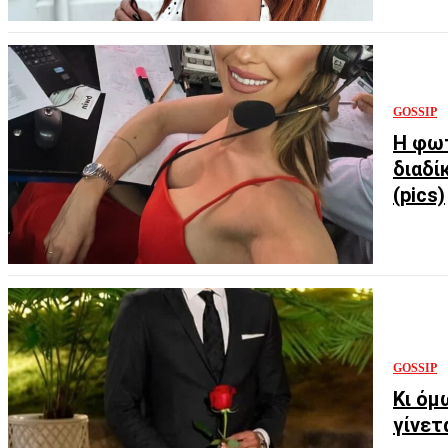
GOSSIP
Η φωτ
διαδί
(pics)
GOSSIP
Κι όμ
γίνετ