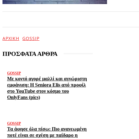
ΑΡΧΙΚΗ
ΕΠΙΚΑΙΡΟΤΗΤΑ
ΨΥΧΑΓΩΓΙΑ
ΑΡΧΙΚΉ
GOSSIP
ΠΡΟΣΦΑΤΑ ΑΡΘΡΑ
GOSSIP
Με κοντό αγορέ μαλλί και αγνώριστη
εμφάνιση: Η Seniora Elis από προφίλ
στο YouTube στον κόσμο του
OnlyFans (pics)
GOSSIP
Τα άφησε όλα πίσω: Πιο ανανεωμένη
ποτέ είναι σε σχέση με παίδαρο η