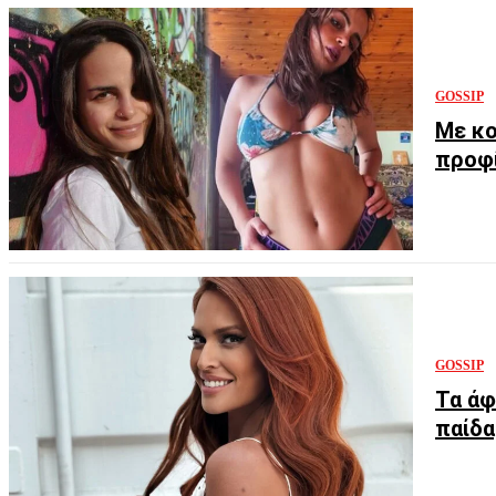
GOSSIP
Με κο
προφί
GOSSIP
Τα άφ
παίδα