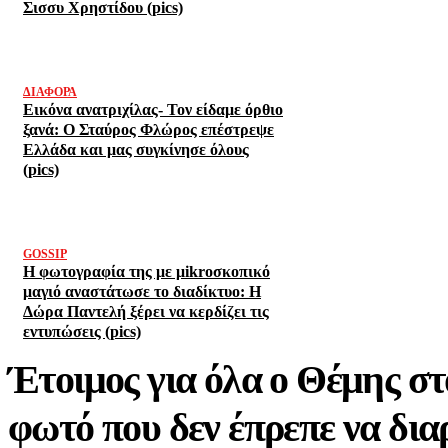
Σισσυ Χρηστίδου (pics)
ΔΙΆΦΟΡΑ
Εικόνα ανατριχίλας- Τον είδαμε όρθιο
ξανά: Ο Σταύρος Φλώρος επέστρεψε
Ελλάδα και μας συγκίνησε όλους
(pics)
GOSSIP
Η φωτογραφία της με μikroσκοπικό
μαγιό αναστάτωσε το διαδίκτυο: Η
Δώρα Παντελή ξέρει να κερδίζει τις
εντυπώσεις (pics)
Έτοιμος για όλα ο Θέμης στ
φωτό που δεν έπρεπε να διαρ