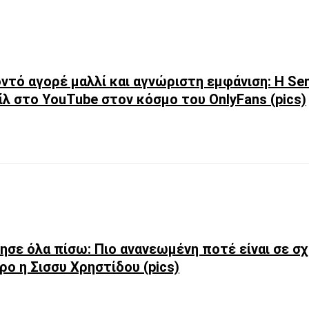
ντό αγορέ μαλλί και αγνώριστη εμφάνιση: Η Sen
λ στο YouTube στον κόσμο του OnlyFans (pics)
ησε όλα πίσω: Πιο ανανεωμένη ποτέ είναι σε σ
ρο η Σισσυ Χρηστίδου (pics)