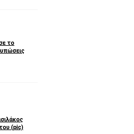
σε το
ντυπώσεις
ασιλάκος
ου (pic)