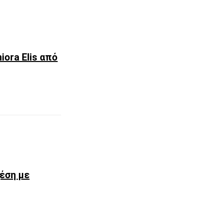
iora Elis από
χέση με