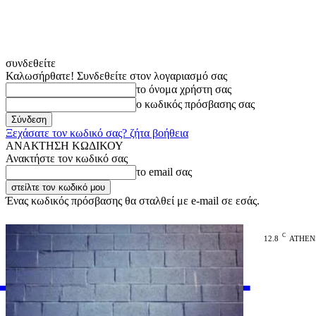
συνδεθείτε
Καλωσήρθατε! Συνδεθείτε στον λογαριασμό σας
το όνομα χρήστη σας
ο κωδικός πρόσβασης σας
Ξεχάσατε τον κωδικό σας? ζήτα βοήθεια
ΑΝΑΚΤΗΣΗ ΚΩΔΙΚΟΥ
Ανακτήστε τον κωδικό σας
το email σας
Ένας κωδικός πρόσβασης θα σταλθεί με e-mail σε εσάς.
C
12.8
ATHEN
VARiEMAi
OFFICIAL