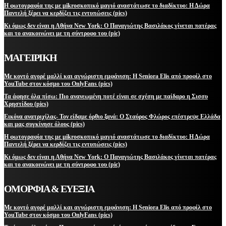
Η φωτογραφία της με μikroσκοπικό μαγιό αναστάτωσε το διαδίκτυο: Η Δώρα
Παντελή ξέρει να κερδίζει τις εντυπώσεις (pics)
Κι όμως δεν είναι η Αθήνα New York: Ο Παναγιώτης Βασιλάκος γίνεται πατέρας
και το ανακοινώνει με τη σύντροφο του (pic)
ΜΑΓΕΙΡΙΚΗ
Με κοντό αγορέ μαλλί και αγνώριστη εμφάνιση: Η Seniora Elis από προφίλ στο
YouTube στον κόσμο του OnlyFans (pics)
Τα άφησε όλα πίσω: Πιο ανανεωμένη ποτέ είναι σε σχέση με παίδαρο η Σισσυ
Χρηστίδου (pics)
Εικόνα ανατριχίλας- Τον είδαμε όρθιο ξανά: Ο Σταύρος Φλώρος επέστρεψε Ελλάδα
και μας συγκίνησε όλους (pics)
Η φωτογραφία της με μikroσκοπικό μαγιό αναστάτωσε το διαδίκτυο: Η Δώρα
Παντελή ξέρει να κερδίζει τις εντυπώσεις (pics)
Κι όμως δεν είναι η Αθήνα New York: Ο Παναγιώτης Βασιλάκος γίνεται πατέρας
και το ανακοινώνει με τη σύντροφο του (pic)
ΟΜΟΡΦΙΑ & ΕΥΕΞΙΑ
Με κοντό αγορέ μαλλί και αγνώριστη εμφάνιση: Η Seniora Elis από προφίλ στο
YouTube στον κόσμο του OnlyFans (pics)