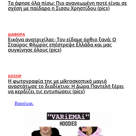
Τα άφησε όλα πίσω: Πιο ανανεωμένη ποτέ είναι σε
σχέση με παίδαρο η Σισσυ Χρηστίδου (pics)
ΔΙΆΦΟΡΑ
Εικόνα ανατριχίλας- Τον είδαμε όρθιο ξανά: Ο
Σταύρος Φλώρος επέστρεψε Ελλάδα και μας
συγκίνησε όλους (pics)
GOSSIP
Η φωτογραφία της με μikroσκοπικό μαγιό
αναστάτωσε το διαδίκτυο: Η Δώρα Παντελή ξέρει
να κερδίζει τις εντυπώσεις (pics)
Βαριέμαι.