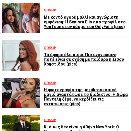
GOSSIP
Με κοντό αγορέ μαλλί και αγνώριστη
εμφάνιση: Η Seniora Elis από προφίλ στο
YouTube στον κόσμο του OnlyFans (pics)
GOSSIP
Τα άφησε όλα πίσω: Πιο ανανεωμένη
ποτέ είναι σε σχέση με παίδαρο η Σισσυ
Χρηστίδου (pics)
GOSSIP
Η φωτογραφία της με μikroσκοπικό
μαγιό αναστάτωσε το διαδίκτυο: Η Δώρα
Παντελή ξέρει να κερδίζει τις
εντυπώσεις (pics)
GOSSIP
Κι όμως δεν είναι η Αθήνα New York: Ο