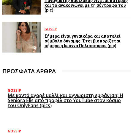
Παναγιώτης Βασιλάκος γίνεται πατέρας
και το ανακοινώνει με τη σύντροφο του
(pic)
GOSSIP
Σήμερα είναι γυναικάρα και αποτελεί
σύμβολο δύναμης: Έτσι βιοπορίζεται
σήμερα η Ιωάννα Παλιοσπύρου (pic)
ΠΡΟΣΦΑΤΑ ΑΡΘΡΑ
GOSSIP
Με κοντό αγορέ μαλλί και αγνώριστη εμφάνιση: Η
Seniora Elis από προφίλ στο YouTube στον κόσμο
του OnlyFans (pics)
GOSSIP