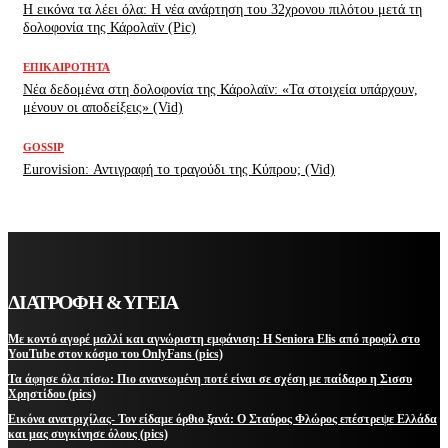
H εικόνα τα λέει όλα: H νέα ανάρτηση του 32χρονου πιλότου μετά τη
δολοφονία της Κάρολαϊν (Pic)
ΕΠΙΚΑΙΡΌΤΗΤΑ
Νέα δεδομένα στη δολοφονία της Κάρολαϊν: «Τα στοιχεία υπάρχουν,
μένουν οι αποδείξεις» (Vid)
GOSSIP
Eurovision: Αντιγραφή το τραγούδι της Κύπρου; (Vid)
ΔΙΑΤΡΟΦΗ & ΥΓΕΙΑ
Με κοντό αγορέ μαλλί και αγνώριστη εμφάνιση: Η Seniora Elis από προφίλ στο
YouTube στον κόσμο του OnlyFans (pics)
Τα άφησε όλα πίσω: Πιο ανανεωμένη ποτέ είναι σε σχέση με παίδαρο η Σισσυ
Χρηστίδου (pics)
Εικόνα ανατριχίλας- Τον είδαμε όρθιο ξανά: Ο Σταύρος Φλώρος επέστρεψε Ελλάδα
και μας συγκίνησε όλους (pics)