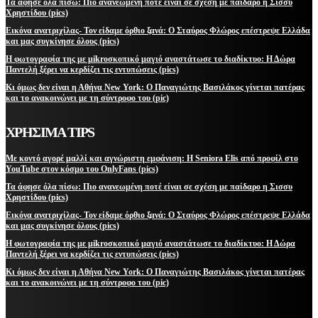
Τα άφησε όλα πίσω: Πιο ανανεωμένη ποτέ είναι σε σχέση με παίδαρο η Σισσυ
Χρηστίδου (pics)
Εικόνα ανατριχίλας- Τον είδαμε όρθιο ξανά: Ο Σταύρος Φλώρος επέστρεψε Ελλάδα
και μας συγκίνησε όλους (pics)
Η φωτογραφία της με μikroσκοπικό μαγιό αναστάτωσε το διαδίκτυο: Η Δώρα
Παντελή ξέρει να κερδίζει τις εντυπώσεις (pics)
Κι όμως δεν είναι η Αθήνα New York: Ο Παναγιώτης Βασιλάκος γίνεται πατέρας
και το ανακοινώνει με τη σύντροφο του (pic)
ΧΡΗΣΙΜΑ TIPS
Με κοντό αγορέ μαλλί και αγνώριστη εμφάνιση: Η Seniora Elis από προφίλ στο
YouTube στον κόσμο του OnlyFans (pics)
Τα άφησε όλα πίσω: Πιο ανανεωμένη ποτέ είναι σε σχέση με παίδαρο η Σισσυ
Χρηστίδου (pics)
Εικόνα ανατριχίλας- Τον είδαμε όρθιο ξανά: Ο Σταύρος Φλώρος επέστρεψε Ελλάδα
και μας συγκίνησε όλους (pics)
Η φωτογραφία της με μikroσκοπικό μαγιό αναστάτωσε το διαδίκτυο: Η Δώρα
Παντελή ξέρει να κερδίζει τις εντυπώσεις (pics)
Κι όμως δεν είναι η Αθήνα New York: Ο Παναγιώτης Βασιλάκος γίνεται πατέρας
και το ανακοινώνει με τη σύντροφο του (pic)
ΜΕΙΝΕΤΕ ΕΝΗΜΕΡΩΜΕΝΟΙ