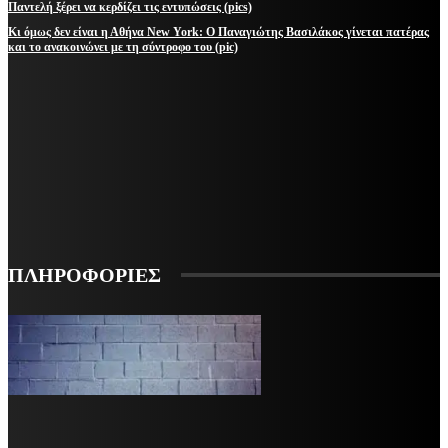
Παντελή ξέρει να κερδίζει τις εντυπώσεις (pics)
Κι όμως δεν είναι η Αθήνα New York: Ο Παναγιώτης Βασιλάκος γίνεται πατέρας
και το ανακοινώνει με τη σύντροφο του (pic)
ΜΕΙΝΕΤΕ ΕΝΗΜΕΡΩΜΕΝΟΙ
ΕΓΓΡΑΦΕΙΤΕ ΓΙΑ ΝΑ ΛΑΜΒΑΝΕΤΕ ΤΑ ΤΕΛΕΥΤΑΙΑ ΝΕΑ ΜΑΣ ΣΤΟ EMAIL ΣΑΣ
ΕΓΓΡΑΦΗ
ΠΛΗΡΟΦΟΡΙΕΣ
VARiEMAi
OFFICIAL