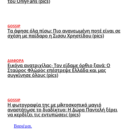
του OnlyFans (pics)
GOSSIP
Τα άφησε όλα πίσω: Πιο ανανεωμένη ποτέ είναι σε
σχέση με παίδαρο η Σισσυ Χρηστίδου (pics)
ΔΙΆΦΟΡΑ
Εικόνα ανατριχίλας- Τον είδαμε όρθιο ξανά: Ο
Σταύρος Φλώρος επέστρεψε Ελλάδα και μας
συγκίνησε όλους (pics)
GOSSIP
Η φωτογραφία της με μikroσκοπικό μαγιό
αναστάτωσε το διαδίκτυο: Η Δώρα Παντελή ξέρει
να κερδίζει τις εντυπώσεις (pics)
Βαριέμαι.