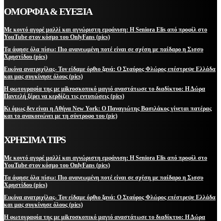
ΟΜΟΡΦΙΑ & ΕΥΕΞΙΑ
Με κοντό αγορέ μαλλί και αγνώριστη εμφάνιση: Η Seniora Elis από προφίλ στο
YouTube στον κόσμο του OnlyFans (pics)
Τα άφησε όλα πίσω: Πιο ανανεωμένη ποτέ είναι σε σχέση με παίδαρο η Σισσυ
Χρηστίδου (pics)
Εικόνα ανατριχίλας- Τον είδαμε όρθιο ξανά: Ο Σταύρος Φλώρος επέστρεψε Ελλάδα
και μας συγκίνησε όλους (pics)
Η φωτογραφία της με μikroσκοπικό μαγιό αναστάτωσε το διαδίκτυο: Η Δώρα
Παντελή ξέρει να κερδίζει τις εντυπώσεις (pics)
Κι όμως δεν είναι η Αθήνα New York: Ο Παναγιώτης Βασιλάκος γίνεται πατέρας
και το ανακοινώνει με τη σύντροφο του (pic)
ΧΡΗΣΙΜΑ TIPS
Με κοντό αγορέ μαλλί και αγνώριστη εμφάνιση: Η Seniora Elis από προφίλ στο
YouTube στον κόσμο του OnlyFans (pics)
Τα άφησε όλα πίσω: Πιο ανανεωμένη ποτέ είναι σε σχέση με παίδαρο η Σισσυ
Χρηστίδου (pics)
Εικόνα ανατριχίλας- Τον είδαμε όρθιο ξανά: Ο Σταύρος Φλώρος επέστρεψε Ελλάδα
και μας συγκίνησε όλους (pics)
Η φωτογραφία της με μikroσκοπικό μαγιό αναστάτωσε το διαδίκτυο: Η Δώρα