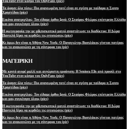
YouTube στον κόσμο του OnlyFans (pics)
Τα άφησε όλα πίσω: Πιο ανανεωμένη ποτέ είναι σε σχέση με παίδαρο η Σισσυ
Χρηστίδου (pics)
Εικόνα ανατριχίλας- Τον είδαμε όρθιο ξανά: Ο Σταύρος Φλώρος επέστρεψε Ελλάδα
και μας συγκίνησε όλους (pics)
Η φωτογραφία της με μikroσκοπικό μαγιό αναστάτωσε το διαδίκτυο: Η Δώρα
Παντελή ξέρει να κερδίζει τις εντυπώσεις (pics)
Κι όμως δεν είναι η Αθήνα New York: Ο Παναγιώτης Βασιλάκος γίνεται πατέρας
και το ανακοινώνει με τη σύντροφο του (pic)
ΜΑΓΕΙΡΙΚΗ
Με κοντό αγορέ μαλλί και αγνώριστη εμφάνιση: Η Seniora Elis από προφίλ στο
YouTube στον κόσμο του OnlyFans (pics)
Τα άφησε όλα πίσω: Πιο ανανεωμένη ποτέ είναι σε σχέση με παίδαρο η Σισσυ
Χρηστίδου (pics)
Εικόνα ανατριχίλας- Τον είδαμε όρθιο ξανά: Ο Σταύρος Φλώρος επέστρεψε Ελλάδα
και μας συγκίνησε όλους (pics)
Η φωτογραφία της με μikroσκοπικό μαγιό αναστάτωσε το διαδίκτυο: Η Δώρα
Παντελή ξέρει να κερδίζει τις εντυπώσεις (pics)
Κι όμως δεν είναι η Αθήνα New York: Ο Παναγιώτης Βασιλάκος γίνεται πατέρας
και το ανακοινώνει με τη σύντροφο του (pic)