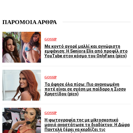
ΠΑΡΟΜΟΙΑ ΑΡΘΡΑ
GOSSIP
Με κοντό αγορέ μαλλί και αγνώριστη
εμφάνιση: Η Seniora Elis από προφίλ στο
YouTube στον κόσμο του OnlyFans (pics)
GOSSIP
Τα άφησε όλα πίσω: Πιο ανανεωμένη
ποτέ είναι σε σχέση με παίδαρο η Σισσυ
Χρηστίδου (pics)
GOSSIP
Η φωτογραφία της με μikroσκοπικό
μαγιό αναστάτωσε το διαδίκτυο: Η Δώρα
Παντελή ξέρει να κερδίζει τις