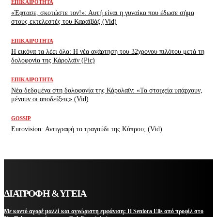
ΕΠΙΚΑΙΡΌΤΗΤΑ
«Έφτασε, σκοτώστε τον!»: Αυτή είναι η γυναίκα που έδωσε σήμα
στους εκτελεστές του Καραϊβάζ (Vid)
ΕΠΙΚΑΙΡΌΤΗΤΑ
H εικόνα τα λέει όλα: H νέα ανάρτηση του 32χρονου πιλότου μετά τη
δολοφονία της Κάρολαϊν (Pic)
ΕΠΙΚΑΙΡΌΤΗΤΑ
Νέα δεδομένα στη δολοφονία της Κάρολαϊν: «Τα στοιχεία υπάρχουν,
μένουν οι αποδείξεις» (Vid)
GOSSIP
Eurovision: Αντιγραφή το τραγούδι της Κύπρου; (Vid)
ΔΙΑΤΡΟΦΗ & ΥΓΕΙΑ
Με κοντό αγορέ μαλλί και αγνώριστη εμφάνιση: Η Seniora Elis από προφίλ στο