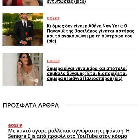
εντυπώσεις (pics)
GOSSIP
Κι όμως δεν είναι η Αθήνα New York: Ο
Παναγιώτης Βασιλάκος γίνεται πατέρας
και το ανακοινώνει με τη σύντροφο του
(pic)
GOSSIP
Σήμερα είναι γυναικάρα και αποτελεί
σύμβολο δύναμης: Έτσι βιοπορίζεται
σήμερα η Ιωάννα Παλιοσπύρου (pic)
ΠΡΟΣΦΑΤΑ ΑΡΘΡΑ
GOSSIP
Με κοντό αγορέ μαλλί και αγνώριστη εμφάνιση: Η
Seniora Elis από προφίλ στο YouTube στον κόσμο