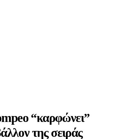
Pompeo “καρφώνει”
βάλλον της σειράς