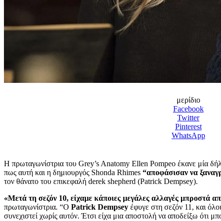
μερίδιο
Facebook
Twitter
Pinterest
WhatsApp
Η πρωταγωνίστρια του Grey’s Anatomy Ellen Pompeo έκανε μία δήλ
πως αυτή και η δημιουργός Shonda Rhimes
“αποφάσισαν να ξαναγρ
τον θάνατο του επικεφαλή derek shepherd (Patrick Dempsey).
«Μετά τη σεζόν 10, είχαμε κάποιες μεγάλες αλλαγές μπροστά α
πρωταγωνίστρια. “Ο
Patrick Dempsey
έφυγε στη σεζόν 11, και όλο
συνεχιστεί χωρίς αυτόν. Έτσι είχα μια αποστολή να αποδείξω ότι μ