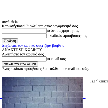
συνδεθείτε
Καλωσήρθατε! Συνδεθείτε στον λογαριασμό σας
το όνομα χρήστη σας
ο κωδικός πρόσβασης σας
Ξεχάσατε τον κωδικό σας? ζήτα βοήθεια
ΑΝΑΚΤΗΣΗ ΚΩΔΙΚΟΥ
Ανακτήστε τον κωδικό σας
το email σας
Ένας κωδικός πρόσβασης θα σταλθεί με e-mail σε εσάς.
C
12.8
ATHEN
VARiEMAi
OFFICIAL