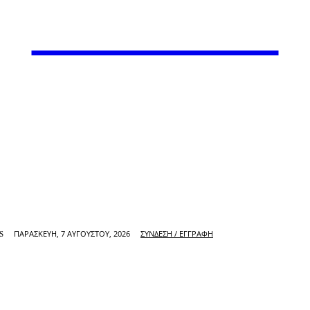
VARiEMAi
ΠΑΡΑΣΚΕΥΉ, 7 ΑΥΓΟΎΣΤΟΥ, 2026
ΣΎΝΔΕΣΗ / ΕΓΓΡΑΦΉ
S