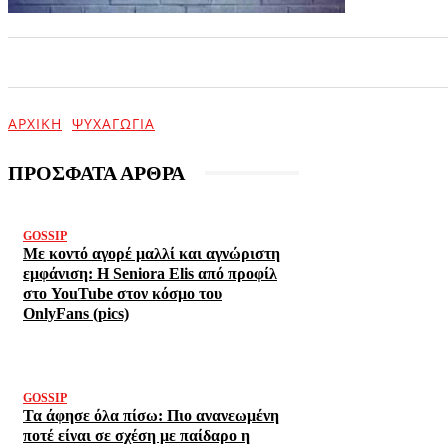
ΑΡΧΙΚΗ
ΕΠΙΚΑΙΡΟΤΗΤΑ
ΨΥΧΑΓΩΓΙΑ
ΑΡΧΙΚΉ
ΨΥΧΑΓΩΓΊΑ
ΠΡΟΣΦΑΤΑ ΑΡΘΡΑ
GOSSIP
Με κοντό αγορέ μαλλί και αγνώριστη
εμφάνιση: Η Seniora Elis από προφίλ
στο YouTube στον κόσμο του
OnlyFans (pics)
GOSSIP
Τα άφησε όλα πίσω: Πιο ανανεωμένη
ποτέ είναι σε σχέση με παίδαρο η