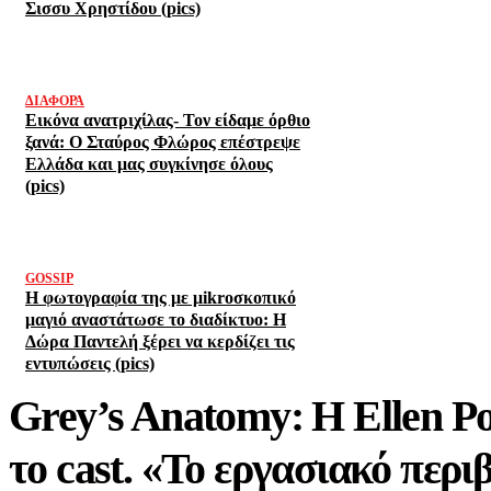
Σισσυ Χρηστίδου (pics)
ΔΙΆΦΟΡΑ
Εικόνα ανατριχίλας- Τον είδαμε όρθιο
ξανά: Ο Σταύρος Φλώρος επέστρεψε
Ελλάδα και μας συγκίνησε όλους
(pics)
GOSSIP
Η φωτογραφία της με μikroσκοπικό
μαγιό αναστάτωσε το διαδίκτυο: Η
Δώρα Παντελή ξέρει να κερδίζει τις
εντυπώσεις (pics)
Grey’s Anatomy: Η Ellen 
το cast. «Το εργασιακό περι