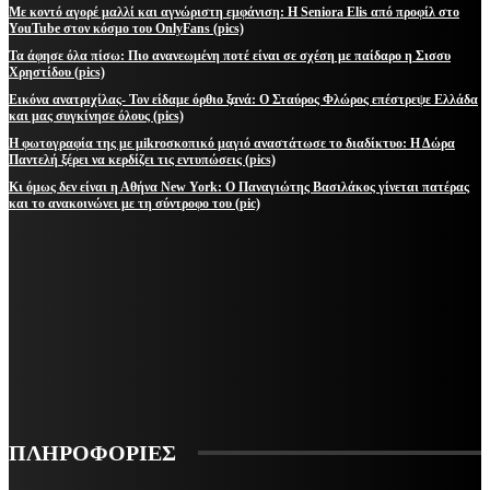
Με κοντό αγορέ μαλλί και αγνώριστη εμφάνιση: Η Seniora Elis από προφίλ στο
YouTube στον κόσμο του OnlyFans (pics)
Τα άφησε όλα πίσω: Πιο ανανεωμένη ποτέ είναι σε σχέση με παίδαρο η Σισσυ
Χρηστίδου (pics)
Εικόνα ανατριχίλας- Τον είδαμε όρθιο ξανά: Ο Σταύρος Φλώρος επέστρεψε Ελλάδα
και μας συγκίνησε όλους (pics)
Η φωτογραφία της με μikroσκοπικό μαγιό αναστάτωσε το διαδίκτυο: Η Δώρα
Παντελή ξέρει να κερδίζει τις εντυπώσεις (pics)
Κι όμως δεν είναι η Αθήνα New York: Ο Παναγιώτης Βασιλάκος γίνεται πατέρας
και το ανακοινώνει με τη σύντροφο του (pic)
ΜΕΙΝΕΤΕ ΕΝΗΜΕΡΩΜΕΝΟΙ
ΕΓΓΡΑΦΕΙΤΕ ΓΙΑ ΝΑ ΛΑΜΒΑΝΕΤΕ ΤΑ ΤΕΛΕΥΤΑΙΑ ΝΕΑ ΜΑΣ ΣΤΟ EMAIL ΣΑΣ
ΕΓΓΡΑΦΗ
ΠΛΗΡΟΦΟΡΙΕΣ