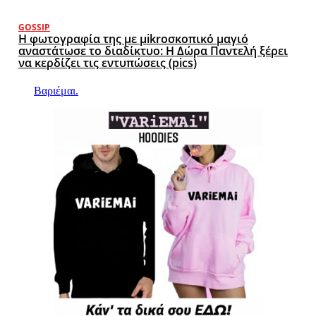
GOSSIP
Η φωτογραφία της με μikroσκοπικό μαγιό
αναστάτωσε το διαδίκτυο: Η Δώρα Παντελή ξέρει
να κερδίζει τις εντυπώσεις (pics)
Βαριέμαι.