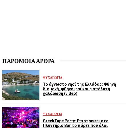
ΠΑΡΟΜΟΙΑ ΑΡΘΡΑ
ΨΥΧΑΓΩΓΊΑ
Το άγνωστο νησί της Ελλάδας: Φθηνή
διαμονή, φθηνό φαΐ και η απόλυτη
χαλάρωση (video)
ΨΥΧΑΓΩΓΊΑ
GreekTape Party: Επιστρέφει στο
Πλυντήριο Bar το πάρτι που όλοι