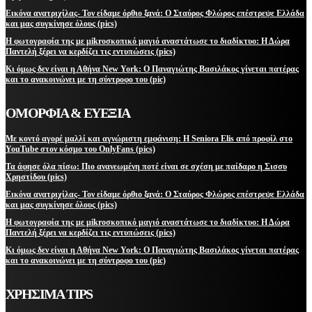
Εικόνα ανατριχίλας- Τον είδαμε όρθιο ξανά: Ο Σταύρος Φλώρος επέστρεψε Ελλάδα
και μας συγκίνησε όλους (pics)
Η φωτογραφία της με μikroσκοπικό μαγιό αναστάτωσε το διαδίκτυο: Η Δώρα
Παντελή ξέρει να κερδίζει τις εντυπώσεις (pics)
Κι όμως δεν είναι η Αθήνα New York: Ο Παναγιώτης Βασιλάκος γίνεται πατέρας
και το ανακοινώνει με τη σύντροφο του (pic)
ΟΜΟΡΦΙΑ & ΕΥΕΞΙΑ
Με κοντό αγορέ μαλλί και αγνώριστη εμφάνιση: Η Seniora Elis από προφίλ στο
YouTube στον κόσμο του OnlyFans (pics)
Τα άφησε όλα πίσω: Πιο ανανεωμένη ποτέ είναι σε σχέση με παίδαρο η Σισσυ
Χρηστίδου (pics)
Εικόνα ανατριχίλας- Τον είδαμε όρθιο ξανά: Ο Σταύρος Φλώρος επέστρεψε Ελλάδα
και μας συγκίνησε όλους (pics)
Η φωτογραφία της με μikroσκοπικό μαγιό αναστάτωσε το διαδίκτυο: Η Δώρα
Παντελή ξέρει να κερδίζει τις εντυπώσεις (pics)
Κι όμως δεν είναι η Αθήνα New York: Ο Παναγιώτης Βασιλάκος γίνεται πατέρας
και το ανακοινώνει με τη σύντροφο του (pic)
ΧΡΗΣΙΜΑ TIPS