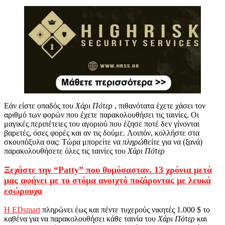
Εάν είστε οπαδός του
Χάρι Πότερ
, πιθανότατα έχετε χάσει τον
αριθμό των φορών που έχετε παρακολουθήσει τις ταινίες. Οι
μαγικές περιπέτειες του αγοριού που έζησε ποτέ δεν γίνονται
βαρετές, όσες φορές και αν τις δούμε. Λοιπόν, κολλήστε στα
σκουπόξυλα σας: Τώρα μπορείτε να
πληρώ
θείτε για να (ξανά)
παρακολουθήσετε όλες τις ταινίες του
Χάρι Πότερ
Ξεχάστε την “Patty” που θυμόσασταν. 13 χρόνια μετά
μας αφήνει με το στόμα ανοιχτό ποζάροντας με λευκά
εσώρουχα
Η EDsmart
πληρώνει έως και πέντε τυχερούς νικητές 1.000 $ το
καθένα για να παρακολουθήσει κάθε ταινία του
Χάρι Πότερ
και