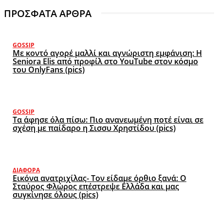
ΠΡΟΣΦΑΤΑ ΑΡΘΡΑ
GOSSIP
Με κοντό αγορέ μαλλί και αγνώριστη εμφάνιση: Η
Seniora Elis από προφίλ στο YouTube στον κόσμο
του OnlyFans (pics)
GOSSIP
Τα άφησε όλα πίσω: Πιο ανανεωμένη ποτέ είναι σε
σχέση με παίδαρο η Σισσυ Χρηστίδου (pics)
ΔΙΆΦΟΡΑ
Εικόνα ανατριχίλας- Τον είδαμε όρθιο ξανά: Ο
Σταύρος Φλώρος επέστρεψε Ελλάδα και μας
συγκίνησε όλους (pics)