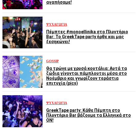
αγαπήσαμε!
ΨΥΧΑΓΩΓΊΑ
Πέμπτες #monoellinika στο Πλυντήριο
Bar: Το GreekTape party ήρθε και μας
ξεσηκώνει!
GOSSIP
Θα τρώνε με χρυσά κουτάλια: Αυτά τα
ζώδια γίνονται πάμπλουτοι μέσα στο
Νοέμβριο και γνωρίζουν τεράστια
επιτυχία (pics)
ΨΥΧΑΓΩΓΊΑ
GreekTape party: Κάθε Πέμπτη στο
Πλυντήριο Bar βάζουμε τα Ελληνικά στο
ON!