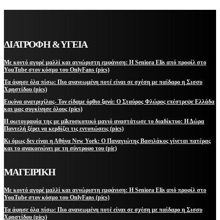
ΔΙΑΤΡΟΦΗ & ΥΓΕΙΑ
Με κοντό αγορέ μαλλί και αγνώριστη εμφάνιση: Η Seniora Elis από προφίλ στο
YouTube στον κόσμο του OnlyFans (pics)
Τα άφησε όλα πίσω: Πιο ανανεωμένη ποτέ είναι σε σχέση με παίδαρο η Σισσυ
Χρηστίδου (pics)
Εικόνα ανατριχίλας- Τον είδαμε όρθιο ξανά: Ο Σταύρος Φλώρος επέστρεψε Ελλάδα
και μας συγκίνησε όλους (pics)
Η φωτογραφία της με μikroσκοπικό μαγιό αναστάτωσε το διαδίκτυο: Η Δώρα
Παντελή ξέρει να κερδίζει τις εντυπώσεις (pics)
Κι όμως δεν είναι η Αθήνα New York: Ο Παναγιώτης Βασιλάκος γίνεται πατέρας
και το ανακοινώνει με τη σύντροφο του (pic)
ΜΑΓΕΙΡΙΚΗ
Με κοντό αγορέ μαλλί και αγνώριστη εμφάνιση: Η Seniora Elis από προφίλ στο
YouTube στον κόσμο του OnlyFans (pics)
Τα άφησε όλα πίσω: Πιο ανανεωμένη ποτέ είναι σε σχέση με παίδαρο η Σισσυ
Χρηστίδου (pics)