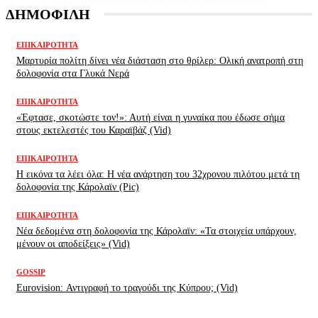
ΔΗΜΟΦΙΛΗ
ΕΠΙΚΑΙΡΌΤΗΤΑ
Μαρτυρία πολίτη δίνει νέα διάσταση στο θρίλερ: Ολική ανατροπή στη
δολοφονία στα Γλυκά Νερά
ΕΠΙΚΑΙΡΌΤΗΤΑ
«Έφτασε, σκοτώστε τον!»: Αυτή είναι η γυναίκα που έδωσε σήμα
στους εκτελεστές του Καραϊβάζ (Vid)
ΕΠΙΚΑΙΡΌΤΗΤΑ
H εικόνα τα λέει όλα: H νέα ανάρτηση του 32χρονου πιλότου μετά τη
δολοφονία της Κάρολαϊν (Pic)
ΕΠΙΚΑΙΡΌΤΗΤΑ
Νέα δεδομένα στη δολοφονία της Κάρολαϊν: «Τα στοιχεία υπάρχουν,
μένουν οι αποδείξεις» (Vid)
GOSSIP
Eurovision: Αντιγραφή το τραγούδι της Κύπρου; (Vid)