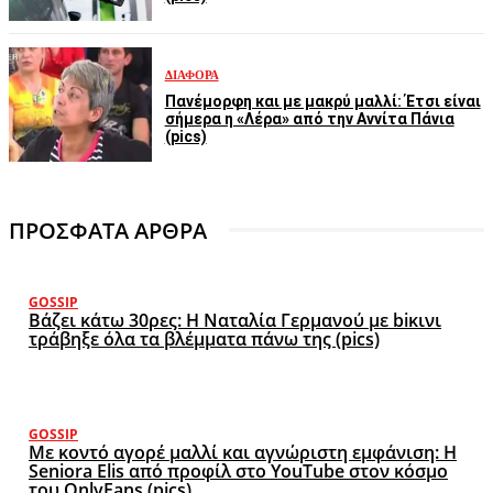
ΔΙΆΦΟΡΑ
Πανέμορφη και με μακρύ μαλλί: Έτσι είναι
σήμερα η «Λέρα» από την Αννίτα Πάνια
(pics)
ΠΡΟΣΦΑΤΑ ΑΡΘΡΑ
GOSSIP
Βάζει κάτω 30ρες: Η Ναταλία Γερμανού με biκινι
τράβηξε όλα τα βλέμματα πάνω της (pics)
GOSSIP
Με κοντό αγορέ μαλλί και αγνώριστη εμφάνιση: Η
Seniora Elis από προφίλ στο YouTube στον κόσμο
του OnlyFans (pics)