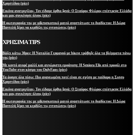
Χρηστίδου (pics)
Εικόνα ανατριχίλας- Τον είδαμε όρθιο ξανά: Ο Σταύρος Φλώρος επέστρεψε Ελλάδα
και μας συγκίνησε όλους (pics)
Η φωτογραφία της με μikroσκοπικό μαγιό αναστάτωσε το διαδίκτυο: Η Δώρα
Παντελή ξέρει να κερδίζει τις εντυπώσεις (pics)
ΧΡΗΣΙΜΑ TIPS
Βάζει κάτω 30ρες: Η Ναταλία Γερμανού με biκινι τράβηξε όλα τα βλέμματα πάνω
της (pics)
Με κοντό αγορέ μαλλί και αγνώριστη εμφάνιση: Η Seniora Elis από προφίλ στο
YouTube στον κόσμο του OnlyFans (pics)
Τα άφησε όλα πίσω: Πιο ανανεωμένη ποτέ είναι σε σχέση με παίδαρο η Σισσυ
Χρηστίδου (pics)
Εικόνα ανατριχίλας- Τον είδαμε όρθιο ξανά: Ο Σταύρος Φλώρος επέστρεψε Ελλάδα
και μας συγκίνησε όλους (pics)
Η φωτογραφία της με μikroσκοπικό μαγιό αναστάτωσε το διαδίκτυο: Η Δώρα
Παντελή ξέρει να κερδίζει τις εντυπώσεις (pics)
ΜΕΙΝΕΤΕ ΕΝΗΜΕΡΩΜΕΝΟΙ
ΕΓΓΡΑΦΕΙΤΕ ΓΙΑ ΝΑ ΛΑΜΒΑΝΕΤΕ ΤΑ ΤΕΛΕΥΤΑΙΑ ΝΕΑ ΜΑΣ ΣΤΟ EMAIL ΣΑΣ