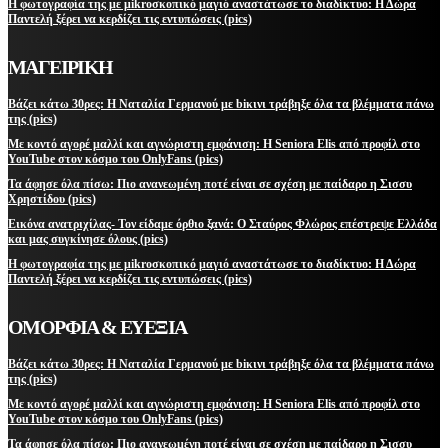
Η φωτογραφία της με μikroσκοπικό μαγιό αναστάτωσε το διαδίκτυο: Η Δώρα
Παντελή ξέρει να κερδίζει τις εντυπώσεις (pics)
ΜΑΓΕΙΡΙΚΗ
Βάζει κάτω 30ρες: Η Ναταλία Γερμανού με biκινι τράβηξε όλα τα βλέμματα πάνω
της (pics)
Με κοντό αγορέ μαλλί και αγνώριστη εμφάνιση: Η Seniora Elis από προφίλ στο
YouTube στον κόσμο του OnlyFans (pics)
Τα άφησε όλα πίσω: Πιο ανανεωμένη ποτέ είναι σε σχέση με παίδαρο η Σισσυ
Χρηστίδου (pics)
Εικόνα ανατριχίλας- Τον είδαμε όρθιο ξανά: Ο Σταύρος Φλώρος επέστρεψε Ελλάδα
και μας συγκίνησε όλους (pics)
Η φωτογραφία της με μikroσκοπικό μαγιό αναστάτωσε το διαδίκτυο: Η Δώρα
Παντελή ξέρει να κερδίζει τις εντυπώσεις (pics)
ΟΜΟΡΦΙΑ & ΕΥΕΞΙΑ
Βάζει κάτω 30ρες: Η Ναταλία Γερμανού με biκινι τράβηξε όλα τα βλέμματα πάνω
της (pics)
Με κοντό αγορέ μαλλί και αγνώριστη εμφάνιση: Η Seniora Elis από προφίλ στο
YouTube στον κόσμο του OnlyFans (pics)
Τα άφησε όλα πίσω: Πιο ανανεωμένη ποτέ είναι σε σχέση με παίδαρο η Σισσυ