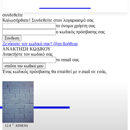
VARiEMAi
συνδεθείτε
Καλωσήρθατε! Συνδεθείτε στον λογαριασμό σας
το όνομα χρήστη σας
ο κωδικός πρόσβασης σας
Ξεχάσατε τον κωδικό σας? ζήτα βοήθεια
ΑΝΑΚΤΗΣΗ ΚΩΔΙΚΟΥ
Ανακτήστε τον κωδικό σας
το email σας
Ένας κωδικός πρόσβασης θα σταλθεί με e-mail σε εσάς.
RiEMAi
OFFICIAL
C
12.8
ATHENS