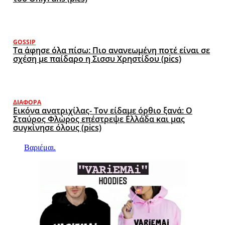
GOSSIP
Τα άφησε όλα πίσω: Πιο ανανεωμένη ποτέ είναι σε
σχέση με παίδαρο η Σισσυ Χρηστίδου (pics)
ΔΙΆΦΟΡΑ
Εικόνα ανατριχίλας- Τον είδαμε όρθιο ξανά: Ο
Σταύρος Φλώρος επέστρεψε Ελλάδα και μας
συγκίνησε όλους (pics)
Βαριέμαι.