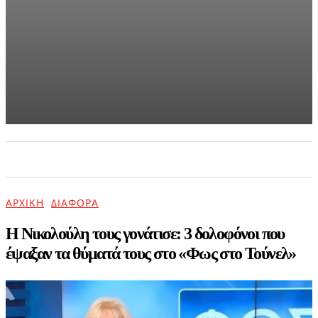
Ναταλία
Γερμανού
με
biκινι
τράβηξε
όλα τα
βλέμματα
πάνω
της
(pics)
ΑΡΧΙΚΗ
ΕΠΙΚΑΙΡΟΤΗΤΑ
ΨΥΧΑΓΩΓΙΑ
ΑΡΧΙΚΉ
ΔΙΆΦΟΡΑ
Η Νικολούλη τους γονάτισε: 3 δολοφόνοι που
έψαξαν τα θύματά τους στο «Φως στο Τούνελ»