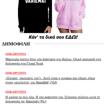
ΔΗΜΟΦΙΛΗ
ΕΠΙΚΑΙΡΌΤΗΤΑ
Μαρτυρία πολίτη δίνει νέα διάσταση στο θρίλερ: Ολική ανατροπή στη
δολοφονία στα Γλυκά Νερά
ΕΠΙΚΑΙΡΌΤΗΤΑ
«Έφτασε, σκοτώστε τον!»: Αυτή είναι η γυναίκα που έδωσε σήμα
στους εκτελεστές του Καραϊβάζ (Vid)
ΕΠΙΚΑΙΡΌΤΗΤΑ
H εικόνα τα λέει όλα: H νέα ανάρτηση του 32χρονου πιλότου μετά τη
δολοφονία της Κάρολαϊν (Pic)