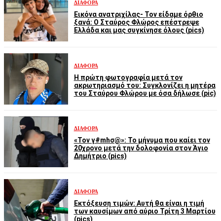
ΔΙΆΦΟΡΑ
Εικόνα ανατριχίλας- Τον είδαμε όρθιο
ξανά: Ο Σταύρος Φλώρος επέστρεψε
Ελλάδα και μας συγκίνησε όλους (pics)
ΔΙΆΦΟΡΑ
Η πρώτη φωτογραφία μετά τον
ακρωτηριασμό του: Συγκλονίζει η μητέρα
του Σταύρου Φλώρου με όσα δήλωσε (pic)
ΔΙΆΦΟΡΑ
«Τον γ#mhσ@»: Το μήνυμα που καίει τον
20χρονο μετά την δολοφονία στον Άγιο
Δημήτριο (pics)
ΔΙΆΦΟΡΑ
Εκτόξευση τιμών: Αυτή θα είναι η τιμή
των καυσίμων από αύριο Τρίτη 3 Μαρτίου
(pics)