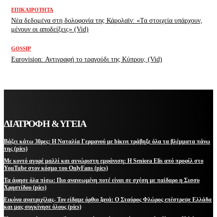
ΕΠΙΚΑΙΡΌΤΗΤΑ
Νέα δεδομένα στη δολοφονία της Κάρολαϊν: «Τα στοιχεία υπάρχουν,
μένουν οι αποδείξεις» (Vid)
GOSSIP
Eurovision: Αντιγραφή το τραγούδι της Κύπρου; (Vid)
ΔΙΑΤΡΟΦΗ & ΥΓΕΙΑ
Βάζει κάτω 30ρες: Η Ναταλία Γερμανού με biκινι τράβηξε όλα τα βλέμματα πάνω
της (pics)
Με κοντό αγορέ μαλλί και αγνώριστη εμφάνιση: Η Seniora Elis από προφίλ στο
YouTube στον κόσμο του OnlyFans (pics)
Τα άφησε όλα πίσω: Πιο ανανεωμένη ποτέ είναι σε σχέση με παίδαρο η Σισσυ
Χρηστίδου (pics)
Εικόνα ανατριχίλας- Τον είδαμε όρθιο ξανά: Ο Σταύρος Φλώρος επέστρεψε Ελλάδα
και μας συγκίνησε όλους (pics)