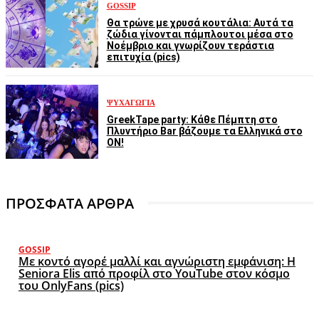
GOSSIP
Θα τρώνε με χρυσά κουτάλια: Αυτά τα
ζώδια γίνονται πάμπλουτοι μέσα στο
Νοέμβριο και γνωρίζουν τεράστια
επιτυχία (pics)
ΨΥΧΑΓΩΓΊΑ
GreekTape party: Κάθε Πέμπτη στο
Πλυντήριο Bar βάζουμε τα Ελληνικά στο
ON!
ΠΡΟΣΦΑΤΑ ΑΡΘΡΑ
GOSSIP
Με κοντό αγορέ μαλλί και αγνώριστη εμφάνιση: Η
Seniora Elis από προφίλ στο YouTube στον κόσμο
του OnlyFans (pics)