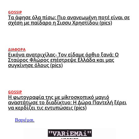
GOSSIP
Τα άφησε όλα πίσω: Πιο ανανεωμένη ποτέ είναι σε
σχέση με παίδαρο η Σισσυ Χρηστίδου (pics)
ΔΙΆΦΟΡΑ
Εικόνα ανατριχίλας- Τον είδαμε όρθιο ξανά: Ο
Σταύρος Φλώρος επέστρεψε Ελλάδα και μας
συγκίνησε όλους (pics)
GOSSIP
Η φωτογραφία της με μikroσκοπικό μαγιό
αναστάτωσε το διαδίκτυο: Η Δώρα Παντελή ξέρει
να κερδίζει τις εντυπώσεις (pics)
Βαριέμαι.