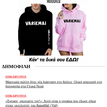
ΔΗΜΟΦΙΛΗ
ΕΠΙΚΑΙΡΌΤΗΤΑ
Μαρτυρία πολίτη δίνει νέα διάσταση στο θρίλερ: Ολική ανατροπή στη
δολοφονία στα Γλυκά Νερά
ΕΠΙΚΑΙΡΌΤΗΤΑ
«Έφτασε, σκοτώστε τον!»: Αυτή είναι η γυναίκα που έδωσε σήμα
στους εκτελεστές του Καραϊβάζ (Vid)