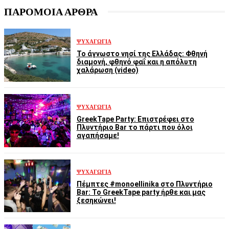
ΠΑΡΟΜΟΙΑ ΑΡΘΡΑ
ΨΥΧΑΓΩΓΊΑ
Το άγνωστο νησί της Ελλάδας: Φθηνή
διαμονή, φθηνό φαΐ και η απόλυτη
χαλάρωση (video)
ΨΥΧΑΓΩΓΊΑ
GreekTape Party: Επιστρέφει στο
Πλυντήριο Bar το πάρτι που όλοι
αγαπήσαμε!
ΨΥΧΑΓΩΓΊΑ
Πέμπτες #monoellinika στο Πλυντήριο
Bar: Το GreekTape party ήρθε και μας
ξεσηκώνει!