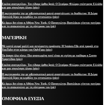
Εικόνα ανατριχίλας- Τον είδαμε όρθιο ξανά: Ο Σταύρος Φλώρος επέστρεψε Ελλάδα
και μας συγκίνησε όλους (pics)
Η φωτογραφία της με μikroσκοπικό μαγιό αναστάτωσε το διαδίκτυο: Η Δώρα
Παντελή ξέρει να κερδίζει τις εντυπώσεις (pics)
Κι όμως δεν είναι η Αθήνα New York: Ο Παναγιώτης Βασιλάκος γίνεται πατέρας
και το ανακοινώνει με τη σύντροφο του (pic)
ΜΑΓΕΙΡΙΚΗ
Με κοντό αγορέ μαλλί και αγνώριστη εμφάνιση: Η Seniora Elis από προφίλ στο
YouTube στον κόσμο του OnlyFans (pics)
Τα άφησε όλα πίσω: Πιο ανανεωμένη ποτέ είναι σε σχέση με παίδαρο η Σισσυ
Χρηστίδου (pics)
Εικόνα ανατριχίλας- Τον είδαμε όρθιο ξανά: Ο Σταύρος Φλώρος επέστρεψε Ελλάδα
και μας συγκίνησε όλους (pics)
Η φωτογραφία της με μikroσκοπικό μαγιό αναστάτωσε το διαδίκτυο: Η Δώρα
Παντελή ξέρει να κερδίζει τις εντυπώσεις (pics)
Κι όμως δεν είναι η Αθήνα New York: Ο Παναγιώτης Βασιλάκος γίνεται πατέρας
και το ανακοινώνει με τη σύντροφο του (pic)
ΟΜΟΡΦΙΑ & ΕΥΕΞΙΑ