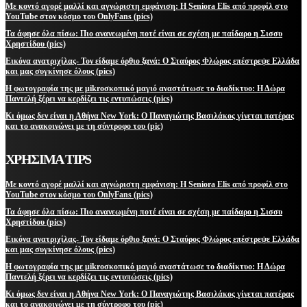
Με κοντό αγορέ μαλλί και αγνώριστη εμφάνιση: Η Seniora Elis από προφίλ στο
YouTube στον κόσμο του OnlyFans (pics)
Τα άφησε όλα πίσω: Πιο ανανεωμένη ποτέ είναι σε σχέση με παίδαρο η Σισσυ
Χρηστίδου (pics)
Εικόνα ανατριχίλας- Τον είδαμε όρθιο ξανά: Ο Σταύρος Φλώρος επέστρεψε Ελλάδα
και μας συγκίνησε όλους (pics)
Η φωτογραφία της με μikroσκοπικό μαγιό αναστάτωσε το διαδίκτυο: Η Δώρα
Παντελή ξέρει να κερδίζει τις εντυπώσεις (pics)
Κι όμως δεν είναι η Αθήνα New York: Ο Παναγιώτης Βασιλάκος γίνεται πατέρας
και το ανακοινώνει με τη σύντροφο του (pic)
ΧΡΗΣΙΜΑ TIPS
Με κοντό αγορέ μαλλί και αγνώριστη εμφάνιση: Η Seniora Elis από προφίλ στο
YouTube στον κόσμο του OnlyFans (pics)
Τα άφησε όλα πίσω: Πιο ανανεωμένη ποτέ είναι σε σχέση με παίδαρο η Σισσυ
Χρηστίδου (pics)
Εικόνα ανατριχίλας- Τον είδαμε όρθιο ξανά: Ο Σταύρος Φλώρος επέστρεψε Ελλάδα
και μας συγκίνησε όλους (pics)
Η φωτογραφία της με μikroσκοπικό μαγιό αναστάτωσε το διαδίκτυο: Η Δώρα
Παντελή ξέρει να κερδίζει τις εντυπώσεις (pics)
Κι όμως δεν είναι η Αθήνα New York: Ο Παναγιώτης Βασιλάκος γίνεται πατέρας
και το ανακοινώνει με τη σύντροφο του (pic)