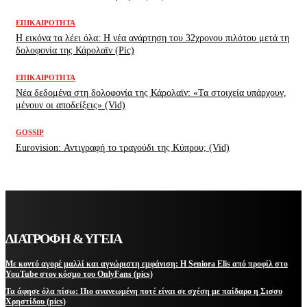
ΕΠΙΚΑΙΡΌΤΗΤΑ
H εικόνα τα λέει όλα: H νέα ανάρτηση του 32χρονου πιλότου μετά τη
δολοφονία της Κάρολαϊν (Pic)
ΕΠΙΚΑΙΡΌΤΗΤΑ
Νέα δεδομένα στη δολοφονία της Κάρολαϊν: «Τα στοιχεία υπάρχουν,
μένουν οι αποδείξεις» (Vid)
GOSSIP
Eurovision: Αντιγραφή το τραγούδι της Κύπρου; (Vid)
ΔΙΑΤΡΟΦΗ & ΥΓΕΙΑ
Με κοντό αγορέ μαλλί και αγνώριστη εμφάνιση: Η Seniora Elis από προφίλ στο
YouTube στον κόσμο του OnlyFans (pics)
Τα άφησε όλα πίσω: Πιο ανανεωμένη ποτέ είναι σε σχέση με παίδαρο η Σισσυ
Χρηστίδου (pics)