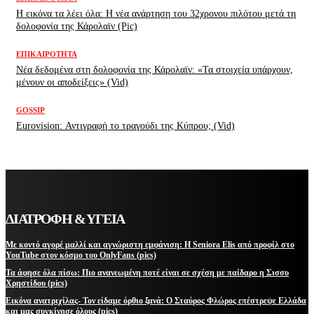
H εικόνα τα λέει όλα: H νέα ανάρτηση του 32χρονου πιλότου μετά τη
δολοφονία της Κάρολαϊν (Pic)
ΕΠΙΚΑΙΡΌΤΗΤΑ
Νέα δεδομένα στη δολοφονία της Κάρολαϊν: «Τα στοιχεία υπάρχουν,
μένουν οι αποδείξεις» (Vid)
GOSSIP
Eurovision: Αντιγραφή το τραγούδι της Κύπρου; (Vid)
ΔΙΑΤΡΟΦΗ & ΥΓΕΙΑ
Με κοντό αγορέ μαλλί και αγνώριστη εμφάνιση: Η Seniora Elis από προφίλ στο
YouTube στον κόσμο του OnlyFans (pics)
Τα άφησε όλα πίσω: Πιο ανανεωμένη ποτέ είναι σε σχέση με παίδαρο η Σισσυ
Χρηστίδου (pics)
Εικόνα ανατριχίλας- Τον είδαμε όρθιο ξανά: Ο Σταύρος Φλώρος επέστρεψε Ελλάδα
και μας συγκίνησε όλους (pics)