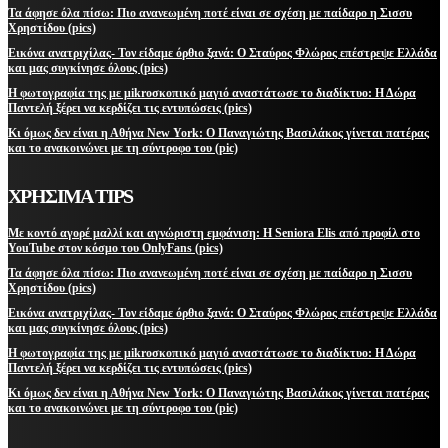
Τα άφησε όλα πίσω: Πιο ανανεωμένη ποτέ είναι σε σχέση με παίδαρο η Σισσυ
Χρηστίδου (pics)
Εικόνα ανατριχίλας- Τον είδαμε όρθιο ξανά: Ο Σταύρος Φλώρος επέστρεψε Ελλάδα
και μας συγκίνησε όλους (pics)
Η φωτογραφία της με μikroσκοπικό μαγιό αναστάτωσε το διαδίκτυο: Η Δώρα
Παντελή ξέρει να κερδίζει τις εντυπώσεις (pics)
Κι όμως δεν είναι η Αθήνα New York: Ο Παναγιώτης Βασιλάκος γίνεται πατέρας
και το ανακοινώνει με τη σύντροφο του (pic)
ΧΡΗΣΙΜΑ TIPS
Με κοντό αγορέ μαλλί και αγνώριστη εμφάνιση: Η Seniora Elis από προφίλ στο
YouTube στον κόσμο του OnlyFans (pics)
Τα άφησε όλα πίσω: Πιο ανανεωμένη ποτέ είναι σε σχέση με παίδαρο η Σισσυ
Χρηστίδου (pics)
Εικόνα ανατριχίλας- Τον είδαμε όρθιο ξανά: Ο Σταύρος Φλώρος επέστρεψε Ελλάδα
και μας συγκίνησε όλους (pics)
Η φωτογραφία της με μikroσκοπικό μαγιό αναστάτωσε το διαδίκτυο: Η Δώρα
Παντελή ξέρει να κερδίζει τις εντυπώσεις (pics)
Κι όμως δεν είναι η Αθήνα New York: Ο Παναγιώτης Βασιλάκος γίνεται πατέρας
και το ανακοινώνει με τη σύντροφο του (pic)