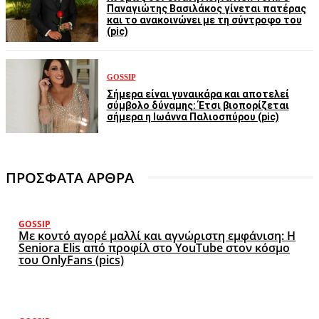
Παναγιώτης Βασιλάκος γίνεται πατέρας
και το ανακοινώνει με τη σύντροφο του
(pic)
GOSSIP
Σήμερα είναι γυναικάρα και αποτελεί
σύμβολο δύναμης: Έτσι βιοπορίζεται
σήμερα η Ιωάννα Παλιοσπύρου (pic)
ΠΡΟΣΦΑΤΑ ΑΡΘΡΑ
GOSSIP
Με κοντό αγορέ μαλλί και αγνώριστη εμφάνιση: Η
Seniora Elis από προφίλ στο YouTube στον κόσμο
του OnlyFans (pics)