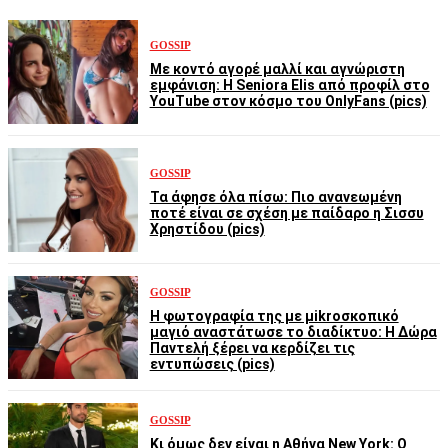
GOSSIP
Με κοντό αγορέ μαλλί και αγνώριστη
εμφάνιση: Η Seniora Elis από προφίλ στο
YouTube στον κόσμο του OnlyFans (pics)
GOSSIP
Τα άφησε όλα πίσω: Πιο ανανεωμένη
ποτέ είναι σε σχέση με παίδαρο η Σισσυ
Χρηστίδου (pics)
GOSSIP
Η φωτογραφία της με μikroσκοπικό
μαγιό αναστάτωσε το διαδίκτυο: Η Δώρα
Παντελή ξέρει να κερδίζει τις
εντυπώσεις (pics)
GOSSIP
Κι όμως δεν είναι η Αθήνα New York: Ο