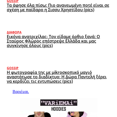
GOSSIP
Τα άφησε όλα πίσω: Πιο ανανεωμένη ποτέ είναι σε
σχέση με παίδαρο η Σισσυ Χρηστίδου (pics)
ΔΙΆΦΟΡΑ
Εικόνα ανατριχίλας- Τον είδαμε όρθιο ξανά: Ο
Σταύρος Φλώρος επέστρεψε Ελλάδα και μας
συγκίνησε όλους (pics)
GOSSIP
Η φωτογραφία της με μikroσκοπικό μαγιό
αναστάτωσε το διαδίκτυο: Η Δώρα Παντελή ξέρει
να κερδίζει τις εντυπώσεις (pics)
Βαριέμαι.