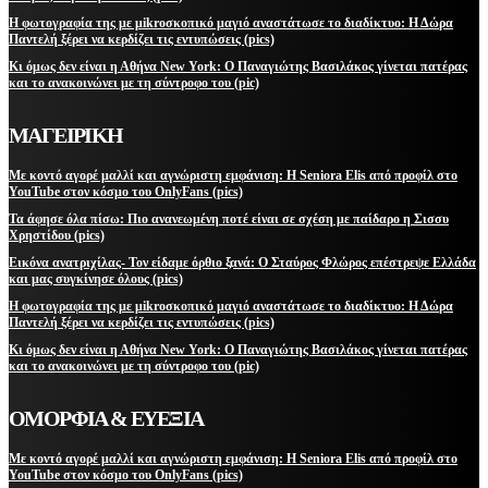
Η φωτογραφία της με μikroσκοπικό μαγιό αναστάτωσε το διαδίκτυο: Η Δώρα
Παντελή ξέρει να κερδίζει τις εντυπώσεις (pics)
Κι όμως δεν είναι η Αθήνα New York: Ο Παναγιώτης Βασιλάκος γίνεται πατέρας
και το ανακοινώνει με τη σύντροφο του (pic)
ΜΑΓΕΙΡΙΚΗ
Με κοντό αγορέ μαλλί και αγνώριστη εμφάνιση: Η Seniora Elis από προφίλ στο
YouTube στον κόσμο του OnlyFans (pics)
Τα άφησε όλα πίσω: Πιο ανανεωμένη ποτέ είναι σε σχέση με παίδαρο η Σισσυ
Χρηστίδου (pics)
Εικόνα ανατριχίλας- Τον είδαμε όρθιο ξανά: Ο Σταύρος Φλώρος επέστρεψε Ελλάδα
και μας συγκίνησε όλους (pics)
Η φωτογραφία της με μikroσκοπικό μαγιό αναστάτωσε το διαδίκτυο: Η Δώρα
Παντελή ξέρει να κερδίζει τις εντυπώσεις (pics)
Κι όμως δεν είναι η Αθήνα New York: Ο Παναγιώτης Βασιλάκος γίνεται πατέρας
και το ανακοινώνει με τη σύντροφο του (pic)
ΟΜΟΡΦΙΑ & ΕΥΕΞΙΑ
Με κοντό αγορέ μαλλί και αγνώριστη εμφάνιση: Η Seniora Elis από προφίλ στο
YouTube στον κόσμο του OnlyFans (pics)