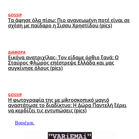
GOSSIP
Τα άφησε όλα πίσω: Πιο ανανεωμένη ποτέ είναι σε
σχέση με παίδαρο η Σισσυ Χρηστίδου (pics)
ΔΙΆΦΟΡΑ
Εικόνα ανατριχίλας- Τον είδαμε όρθιο ξανά: Ο
Σταύρος Φλώρος επέστρεψε Ελλάδα και μας
συγκίνησε όλους (pics)
GOSSIP
Η φωτογραφία της με μikroσκοπικό μαγιό
αναστάτωσε το διαδίκτυο: Η Δώρα Παντελή ξέρει
να κερδίζει τις εντυπώσεις (pics)
Βαριέμαι.