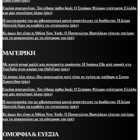
Χρηστίδου (pics)
Εικόνα ανατριχίλας- Τον είδαμε όρθιο ξανά: Ο Σταύρος Φλώρος επέστρεψε Ελλάδα
και μας συγκίνησε όλους (pics)
Η φωτογραφία της με μikroσκοπικό μαγιό αναστάτωσε το διαδίκτυο: Η Δώρα
Παντελή ξέρει να κερδίζει τις εντυπώσεις (pics)
Κι όμως δεν είναι η Αθήνα New York: Ο Παναγιώτης Βασιλάκος γίνεται πατέρας
και το ανακοινώνει με τη σύντροφο του (pic)
ΜΑΓΕΙΡΙΚΗ
Με κοντό αγορέ μαλλί και αγνώριστη εμφάνιση: Η Seniora Elis από προφίλ στο
YouTube στον κόσμο του OnlyFans (pics)
Τα άφησε όλα πίσω: Πιο ανανεωμένη ποτέ είναι σε σχέση με παίδαρο η Σισσυ
Χρηστίδου (pics)
Εικόνα ανατριχίλας- Τον είδαμε όρθιο ξανά: Ο Σταύρος Φλώρος επέστρεψε Ελλάδα
και μας συγκίνησε όλους (pics)
Η φωτογραφία της με μikroσκοπικό μαγιό αναστάτωσε το διαδίκτυο: Η Δώρα
Παντελή ξέρει να κερδίζει τις εντυπώσεις (pics)
Κι όμως δεν είναι η Αθήνα New York: Ο Παναγιώτης Βασιλάκος γίνεται πατέρας
και το ανακοινώνει με τη σύντροφο του (pic)
ΟΜΟΡΦΙΑ & ΕΥΕΞΙΑ