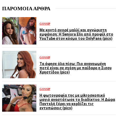
ΠΑΡΟΜΟΙΑ ΑΡΘΡΑ
GOSSIP
Με κοντό αγορέ μαλλί και αγνώριστη
εμφάνιση: Η Seniora Elis από προφίλ στο
YouTube στον κόσμο του OnlyFans (pics)
GOSSIP
Τα άφησε όλα πίσω: Πιο ανανεωμένη
ποτέ είναι σε σχέση με παίδαρο η Σισσυ
Χρηστίδου (pics)
GOSSIP
Η φωτογραφία της με μikroσκοπικό
μαγιό αναστάτωσε το διαδίκτυο: Η Δώρα
Παντελή ξέρει να κερδίζει τις
εντυπώσεις (pics)