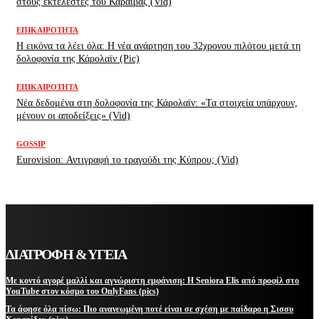
στους εκτελεστές του Καραϊβάζ (Vid)
ΕΠΙΚΑΙΡΌΤΗΤΑ
H εικόνα τα λέει όλα: H νέα ανάρτηση του 32χρονου πιλότου μετά τη
δολοφονία της Κάρολαϊν (Pic)
ΕΠΙΚΑΙΡΌΤΗΤΑ
Νέα δεδομένα στη δολοφονία της Κάρολαϊν: «Τα στοιχεία υπάρχουν,
μένουν οι αποδείξεις» (Vid)
GOSSIP
Eurovision: Αντιγραφή το τραγούδι της Κύπρου; (Vid)
ΔΙΑΤΡΟΦΗ & ΥΓΕΙΑ
Με κοντό αγορέ μαλλί και αγνώριστη εμφάνιση: Η Seniora Elis από προφίλ στο
YouTube στον κόσμο του OnlyFans (pics)
Τα άφησε όλα πίσω: Πιο ανανεωμένη ποτέ είναι σε σχέση με παίδαρο η Σισσυ