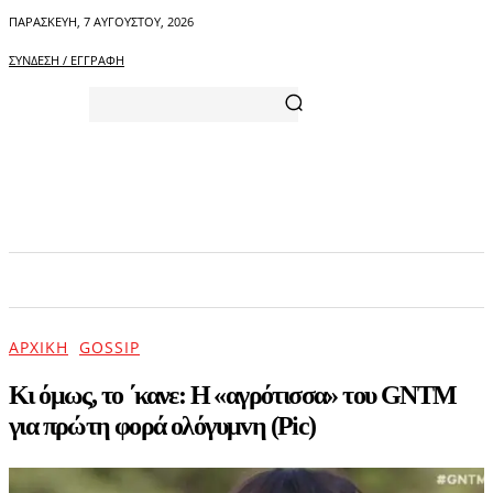
ΠΑΡΑΣΚΕΥΉ, 7 ΑΥΓΟΎΣΤΟΥ, 2026
ΣΎΝΔΕΣΗ / ΕΓΓΡΑΦΉ
ΑΡΧΙΚΗ
ΕΠΙΚΑΙΡΟΤΗΤΑ
ΨΥΧΑΓΩΓΙΑ
ΑΡΧΙΚΉ
GOSSIP
Kι όμως, το ΄κανε: Η «αγρότισσα» του GNTM
για πρώτη φορά ολόγυμvη (Pic)