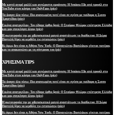
Με κοντό αγορέ μαλλί και αγνώριστη εμφάνιση: Η Seniora Elis από προφίλ στο
YouTube στον κόσμο του OnlyFans (pics)
Τα άφησε όλα πίσω: Πιο ανανεωμένη ποτέ είναι σε σχέση με παίδαρο η Σισσυ
Χρηστίδου (pics)
Εικόνα ανατριχίλας- Τον είδαμε όρθιο ξανά: Ο Σταύρος Φλώρος επέστρεψε Ελλάδα
και μας συγκίνησε όλους (pics)
Η φωτογραφία της με μikroσκοπικό μαγιό αναστάτωσε το διαδίκτυο: Η Δώρα
Παντελή ξέρει να κερδίζει τις εντυπώσεις (pics)
Κι όμως δεν είναι η Αθήνα New York: Ο Παναγιώτης Βασιλάκος γίνεται πατέρας
και το ανακοινώνει με τη σύντροφο του (pic)
ΧΡΗΣΙΜΑ TIPS
Με κοντό αγορέ μαλλί και αγνώριστη εμφάνιση: Η Seniora Elis από προφίλ στο
YouTube στον κόσμο του OnlyFans (pics)
Τα άφησε όλα πίσω: Πιο ανανεωμένη ποτέ είναι σε σχέση με παίδαρο η Σισσυ
Χρηστίδου (pics)
Εικόνα ανατριχίλας- Τον είδαμε όρθιο ξανά: Ο Σταύρος Φλώρος επέστρεψε Ελλάδα
και μας συγκίνησε όλους (pics)
Η φωτογραφία της με μikroσκοπικό μαγιό αναστάτωσε το διαδίκτυο: Η Δώρα
Παντελή ξέρει να κερδίζει τις εντυπώσεις (pics)
Κι όμως δεν είναι η Αθήνα New York: Ο Παναγιώτης Βασιλάκος γίνεται πατέρας