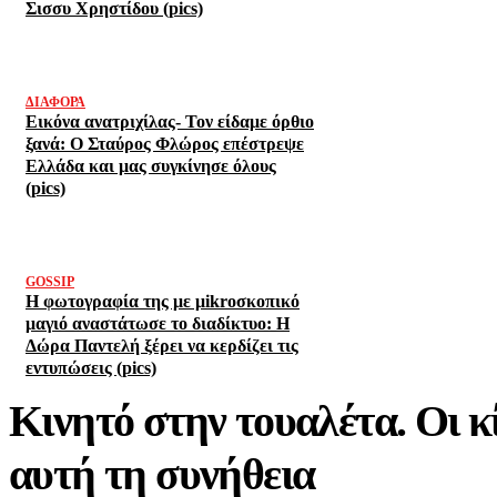
Σισσυ Χρηστίδου (pics)
ΔΙΆΦΟΡΑ
Εικόνα ανατριχίλας- Τον είδαμε όρθιο
ξανά: Ο Σταύρος Φλώρος επέστρεψε
Ελλάδα και μας συγκίνησε όλους
(pics)
GOSSIP
Η φωτογραφία της με μikroσκοπικό
μαγιό αναστάτωσε το διαδίκτυο: Η
Δώρα Παντελή ξέρει να κερδίζει τις
εντυπώσεις (pics)
Κινητό στην τουαλέτα. Οι κ
αυτή τη συνήθεια