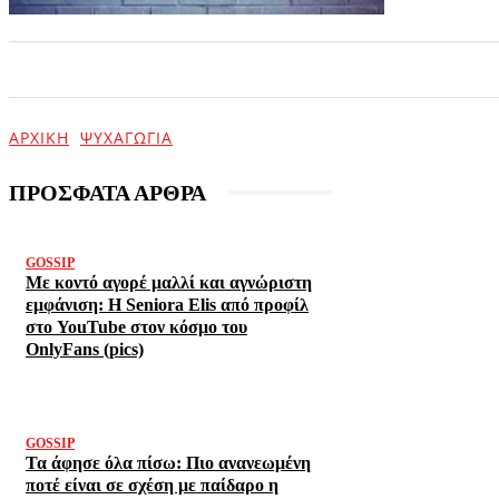
ΑΡΧΙΚΗ
ΕΠΙΚΑΙΡΟΤΗΤΑ
ΨΥΧΑΓΩΓΙΑ
ΑΡΧΙΚΉ
ΨΥΧΑΓΩΓΊΑ
ΠΡΟΣΦΑΤΑ ΑΡΘΡΑ
GOSSIP
Με κοντό αγορέ μαλλί και αγνώριστη
εμφάνιση: Η Seniora Elis από προφίλ
στο YouTube στον κόσμο του
OnlyFans (pics)
GOSSIP
Τα άφησε όλα πίσω: Πιο ανανεωμένη
ποτέ είναι σε σχέση με παίδαρο η