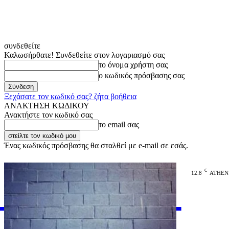
συνδεθείτε
Καλωσήρθατε! Συνδεθείτε στον λογαριασμό σας
το όνομα χρήστη σας
ο κωδικός πρόσβασης σας
Ξεχάσατε τον κωδικό σας? ζήτα βοήθεια
ΑΝΑΚΤΗΣΗ ΚΩΔΙΚΟΥ
Ανακτήστε τον κωδικό σας
το email σας
Ένας κωδικός πρόσβασης θα σταλθεί με e-mail σε εσάς.
C
12.8
ATHEN
VARiEMAi
OFFICIAL