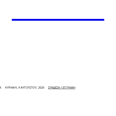
VARiEMAi
ΚΥΡΙΑΚΉ, 9 ΑΥΓΟΎΣΤΟΥ, 2026
ΣΎΝΔΕΣΗ / ΕΓΓΡΑΦΉ
S