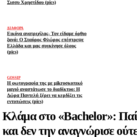
Σισσυ Χρηστίδου (pics)
ΔΙΆΦΟΡΑ
Εικόνα ανατριχίλας- Τον είδαμε όρθιο
ξανά: Ο Σταύρος Φλώρος επέστρεψε
Ελλάδα και μας συγκίνησε όλους
(pics)
GOSSIP
Η φωτογραφία της με μikroσκοπικό
μαγιό αναστάτωσε το διαδίκτυο: Η
Δώρα Παντελή ξέρει να κερδίζει τις
εντυπώσεις (pics)
Κλάμα στο «Bachelor»: Πα
και δεν την αναγνώρισε ούτε