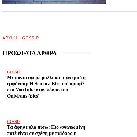
ΑΡΧΙΚΗ
ΕΠΙΚΑΙΡΟΤΗΤΑ
ΨΥΧΑΓΩΓΙΑ
ΑΡΧΙΚΉ
GOSSIP
ΠΡΟΣΦΑΤΑ ΑΡΘΡΑ
GOSSIP
Με κοντό αγορέ μαλλί και αγνώριστη
εμφάνιση: Η Seniora Elis από προφίλ
στο YouTube στον κόσμο του
OnlyFans (pics)
GOSSIP
Τα άφησε όλα πίσω: Πιο ανανεωμένη
ποτέ είναι σε σχέση με παίδαρο η