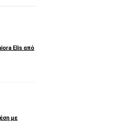
iora Elis από
χέση με