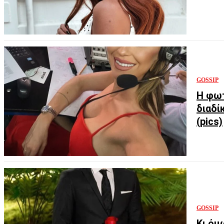
GOSSIP
Η φωτ
διαδί
(pics)
GOSSIP
Κι όμ