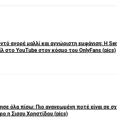
ντό αγορέ μαλλί και αγνώριστη εμφάνιση: Η Sen
λ στο YouTube στον κόσμο του OnlyFans (pics)
ησε όλα πίσω: Πιο ανανεωμένη ποτέ είναι σε σ
ρο η Σισσυ Χρηστίδου (pics)