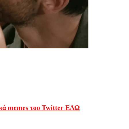
ικά memes του Twitter ΕΔΩ