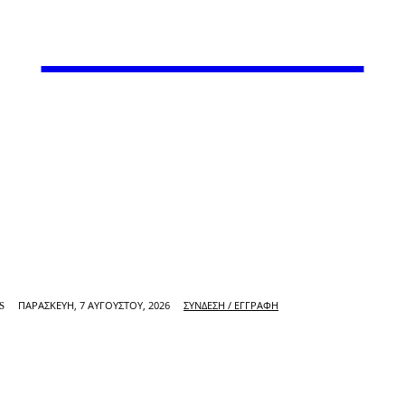
VARiEMAi
ΠΑΡΑΣΚΕΥΉ, 7 ΑΥΓΟΎΣΤΟΥ, 2026
ΣΎΝΔΕΣΗ / ΕΓΓΡΑΦΉ
S