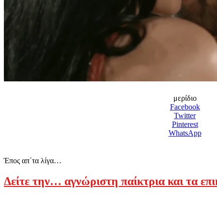
μερίδιο
Facebook
Twitter
Pinterest
WhatsApp
Έπος απ΄τα λίγα…
Δείτε την… αγνώριστη παίκτρια και τα επ