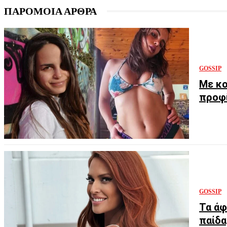
ΠΑΡΟΜΟΙΑ ΑΡΘΡΑ
GOSSIP
Με κο
προφί
GOSSIP
Τα άφ
παίδα