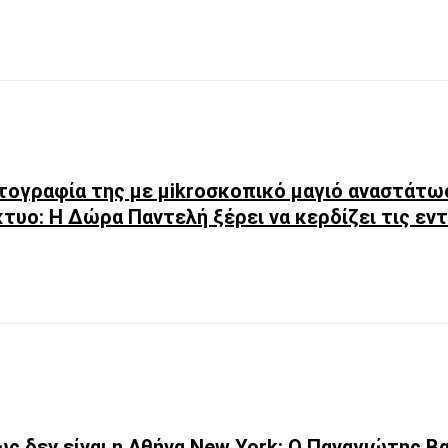
ογραφία της με μikroσκοπικό μαγιό αναστάτω
κτυο: Η Δώρα Παντελή ξέρει να κερδίζει τις ε
ως δεν είναι η Αθήνα New York: Ο Παναγιώτης Β