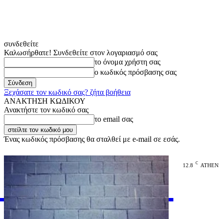
συνδεθείτε
Καλωσήρθατε! Συνδεθείτε στον λογαριασμό σας
το όνομα χρήστη σας
ο κωδικός πρόσβασης σας
Ξεχάσατε τον κωδικό σας? ζήτα βοήθεια
ΑΝΑΚΤΗΣΗ ΚΩΔΙΚΟΥ
Ανακτήστε τον κωδικό σας
το email σας
Ένας κωδικός πρόσβασης θα σταλθεί με e-mail σε εσάς.
C
12.8
ATHEN
VARiEMAi
OFFICIAL