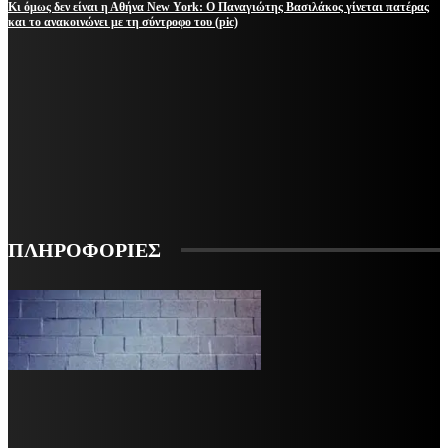
Κι όμως δεν είναι η Αθήνα New York: Ο Παναγιώτης Βασιλάκος γίνεται πατέρας
και το ανακοινώνει με τη σύντροφο του (pic)
ΜΕΙΝΕΤΕ ΕΝΗΜΕΡΩΜΕΝΟΙ
ΕΓΓΡΑΦΕΙΤΕ ΓΙΑ ΝΑ ΛΑΜΒΑΝΕΤΕ ΤΑ ΤΕΛΕΥΤΑΙΑ ΝΕΑ ΜΑΣ ΣΤΟ EMAIL ΣΑΣ
ΕΓΓΡΑΦΗ
ΠΛΗΡΟΦΟΡΙΕΣ
VARiEMAi
OFFICIAL