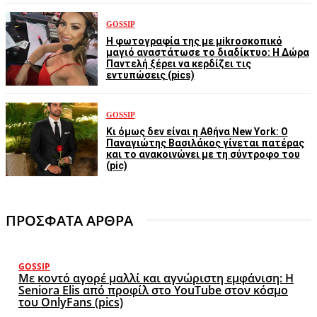
GOSSIP
Η φωτογραφία της με μikroσκοπικό
μαγιό αναστάτωσε το διαδίκτυο: Η Δώρα
Παντελή ξέρει να κερδίζει τις
εντυπώσεις (pics)
GOSSIP
Κι όμως δεν είναι η Αθήνα New York: Ο
Παναγιώτης Βασιλάκος γίνεται πατέρας
και το ανακοινώνει με τη σύντροφο του
(pic)
ΠΡΟΣΦΑΤΑ ΑΡΘΡΑ
GOSSIP
Με κοντό αγορέ μαλλί και αγνώριστη εμφάνιση: Η
Seniora Elis από προφίλ στο YouTube στον κόσμο
του OnlyFans (pics)