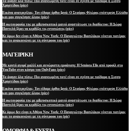
Τα άφησε όλα πίσω: Πιο ανανεωμένη ποτέ είναι σε σχέση με παίδαρο η Σισσυ
Χρηστίδου (pics)
Εικόνα ανατριχίλας- Τον είδαμε όρθιο ξανά: Ο Σταύρος Φλώρος επέστρεψε Ελλάδα
και μας συγκίνησε όλους (pics)
Η φωτογραφία της με μikroσκοπικό μαγιό αναστάτωσε το διαδίκτυο: Η Δώρα
Παντελή ξέρει να κερδίζει τις εντυπώσεις (pics)
Κι όμως δεν είναι η Αθήνα New York: Ο Παναγιώτης Βασιλάκος γίνεται πατέρας
και το ανακοινώνει με τη σύντροφο του (pic)
ΜΑΓΕΙΡΙΚΗ
Με κοντό αγορέ μαλλί και αγνώριστη εμφάνιση: Η Seniora Elis από προφίλ στο
YouTube στον κόσμο του OnlyFans (pics)
Τα άφησε όλα πίσω: Πιο ανανεωμένη ποτέ είναι σε σχέση με παίδαρο η Σισσυ
Χρηστίδου (pics)
Εικόνα ανατριχίλας- Τον είδαμε όρθιο ξανά: Ο Σταύρος Φλώρος επέστρεψε Ελλάδα
και μας συγκίνησε όλους (pics)
Η φωτογραφία της με μikroσκοπικό μαγιό αναστάτωσε το διαδίκτυο: Η Δώρα
Παντελή ξέρει να κερδίζει τις εντυπώσεις (pics)
Κι όμως δεν είναι η Αθήνα New York: Ο Παναγιώτης Βασιλάκος γίνεται πατέρας
και το ανακοινώνει με τη σύντροφο του (pic)
ΟΜΟΡΦΙΑ & ΕΥΕΞΙΑ