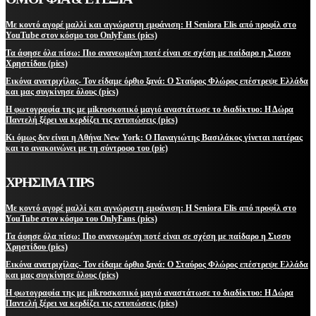
Με κοντό αγορέ μαλλί και αγνώριστη εμφάνιση: Η Seniora Elis από προφίλ στο
YouTube στον κόσμο του OnlyFans (pics)
Τα άφησε όλα πίσω: Πιο ανανεωμένη ποτέ είναι σε σχέση με παίδαρο η Σισσυ
Χρηστίδου (pics)
Εικόνα ανατριχίλας- Τον είδαμε όρθιο ξανά: Ο Σταύρος Φλώρος επέστρεψε Ελλάδα
και μας συγκίνησε όλους (pics)
Η φωτογραφία της με μikroσκοπικό μαγιό αναστάτωσε το διαδίκτυο: Η Δώρα
Παντελή ξέρει να κερδίζει τις εντυπώσεις (pics)
Κι όμως δεν είναι η Αθήνα New York: Ο Παναγιώτης Βασιλάκος γίνεται πατέρας
και το ανακοινώνει με τη σύντροφο του (pic)
ΧΡΗΣΙΜΑ TIPS
Με κοντό αγορέ μαλλί και αγνώριστη εμφάνιση: Η Seniora Elis από προφίλ στο
YouTube στον κόσμο του OnlyFans (pics)
Τα άφησε όλα πίσω: Πιο ανανεωμένη ποτέ είναι σε σχέση με παίδαρο η Σισσυ
Χρηστίδου (pics)
Εικόνα ανατριχίλας- Τον είδαμε όρθιο ξανά: Ο Σταύρος Φλώρος επέστρεψε Ελλάδα
και μας συγκίνησε όλους (pics)
Η φωτογραφία της με μikroσκοπικό μαγιό αναστάτωσε το διαδίκτυο: Η Δώρα
Παντελή ξέρει να κερδίζει τις εντυπώσεις (pics)