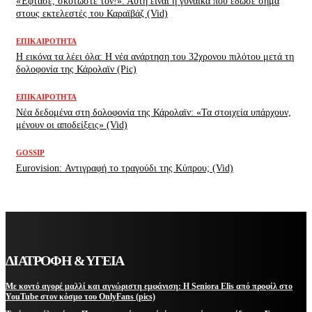
«Έφτασε, σκοτώστε τον!»: Αυτή είναι η γυναίκα που έδωσε σήμα
στους εκτελεστές του Καραϊβάζ (Vid)
ΕΠΙΚΑΙΡΌΤΗΤΑ
H εικόνα τα λέει όλα: H νέα ανάρτηση του 32χρονου πιλότου μετά τη
δολοφονία της Κάρολαϊν (Pic)
ΕΠΙΚΑΙΡΌΤΗΤΑ
Νέα δεδομένα στη δολοφονία της Κάρολαϊν: «Τα στοιχεία υπάρχουν,
μένουν οι αποδείξεις» (Vid)
GOSSIP
Eurovision: Αντιγραφή το τραγούδι της Κύπρου; (Vid)
ΔΙΑΤΡΟΦΗ & ΥΓΕΙΑ
Με κοντό αγορέ μαλλί και αγνώριστη εμφάνιση: Η Seniora Elis από προφίλ στο
YouTube στον κόσμο του OnlyFans (pics)