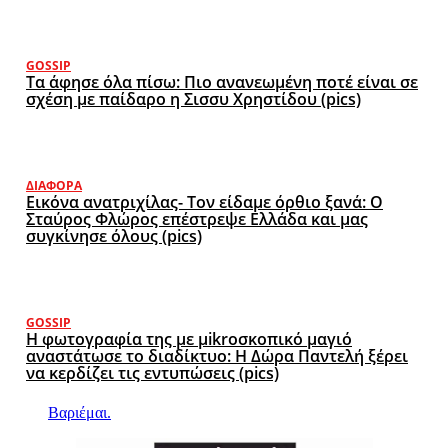
GOSSIP
Τα άφησε όλα πίσω: Πιο ανανεωμένη ποτέ είναι σε
σχέση με παίδαρο η Σισσυ Χρηστίδου (pics)
ΔΙΆΦΟΡΑ
Εικόνα ανατριχίλας- Τον είδαμε όρθιο ξανά: Ο
Σταύρος Φλώρος επέστρεψε Ελλάδα και μας
συγκίνησε όλους (pics)
GOSSIP
Η φωτογραφία της με μikroσκοπικό μαγιό
αναστάτωσε το διαδίκτυο: Η Δώρα Παντελή ξέρει
να κερδίζει τις εντυπώσεις (pics)
Βαριέμαι.