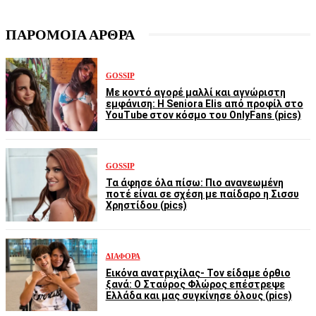
ΠΑΡΟΜΟΙΑ ΑΡΘΡΑ
GOSSIP
Με κοντό αγορέ μαλλί και αγνώριστη
εμφάνιση: Η Seniora Elis από προφίλ στο
YouTube στον κόσμο του OnlyFans (pics)
GOSSIP
Τα άφησε όλα πίσω: Πιο ανανεωμένη
ποτέ είναι σε σχέση με παίδαρο η Σισσυ
Χρηστίδου (pics)
ΔΙΆΦΟΡΑ
Εικόνα ανατριχίλας- Τον είδαμε όρθιο
ξανά: Ο Σταύρος Φλώρος επέστρεψε
Ελλάδα και μας συγκίνησε όλους (pics)