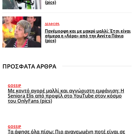
(pics)
ΔΙΆΦΟΡΑ
Πανέμορφη και με μακρύ μαλλί: Έτσι είναι
σήμερα η «Λέρα» από την Αννίτα Πάνια
(pics)
ΠΡΟΣΦΑΤΑ ΑΡΘΡΑ
GOSSIP
Με κοντό αγορέ μαλλί και αγνώριστη εμφάνιση: Η
Seniora Elis από προφίλ στο YouTube στον κόσμο
του OnlyFans (pics)
GOSSIP
Τα άφησε όλα πίσω: Πιο ανανεωμένη ποτέ είναι σε