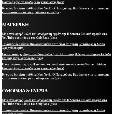
Παντελή ξέρει να κερδίζει τις εντυπώσεις (pics)
Κι όμως δεν είναι η Αθήνα New York: Ο Παναγιώτης Βασιλάκος γίνεται πατέρας
και το ανακοινώνει με τη σύντροφο του (pic)
ΜΑΓΕΙΡΙΚΗ
Με κοντό αγορέ μαλλί και αγνώριστη εμφάνιση: Η Seniora Elis από προφίλ στο
YouTube στον κόσμο του OnlyFans (pics)
Τα άφησε όλα πίσω: Πιο ανανεωμένη ποτέ είναι σε σχέση με παίδαρο η Σισσυ
Χρηστίδου (pics)
Εικόνα ανατριχίλας- Τον είδαμε όρθιο ξανά: Ο Σταύρος Φλώρος επέστρεψε Ελλάδα
και μας συγκίνησε όλους (pics)
Η φωτογραφία της με μikroσκοπικό μαγιό αναστάτωσε το διαδίκτυο: Η Δώρα
Παντελή ξέρει να κερδίζει τις εντυπώσεις (pics)
Κι όμως δεν είναι η Αθήνα New York: Ο Παναγιώτης Βασιλάκος γίνεται πατέρας
και το ανακοινώνει με τη σύντροφο του (pic)
ΟΜΟΡΦΙΑ & ΕΥΕΞΙΑ
Με κοντό αγορέ μαλλί και αγνώριστη εμφάνιση: Η Seniora Elis από προφίλ στο
YouTube στον κόσμο του OnlyFans (pics)
Τα άφησε όλα πίσω: Πιο ανανεωμένη ποτέ είναι σε σχέση με παίδαρο η Σισσυ
Χρηστίδου (pics)