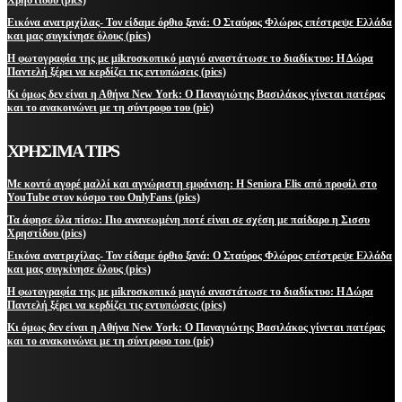
Εικόνα ανατριχίλας- Τον είδαμε όρθιο ξανά: Ο Σταύρος Φλώρος επέστρεψε Ελλάδα
και μας συγκίνησε όλους (pics)
Η φωτογραφία της με μikroσκοπικό μαγιό αναστάτωσε το διαδίκτυο: Η Δώρα
Παντελή ξέρει να κερδίζει τις εντυπώσεις (pics)
Κι όμως δεν είναι η Αθήνα New York: Ο Παναγιώτης Βασιλάκος γίνεται πατέρας
και το ανακοινώνει με τη σύντροφο του (pic)
ΧΡΗΣΙΜΑ TIPS
Με κοντό αγορέ μαλλί και αγνώριστη εμφάνιση: Η Seniora Elis από προφίλ στο
YouTube στον κόσμο του OnlyFans (pics)
Τα άφησε όλα πίσω: Πιο ανανεωμένη ποτέ είναι σε σχέση με παίδαρο η Σισσυ
Χρηστίδου (pics)
Εικόνα ανατριχίλας- Τον είδαμε όρθιο ξανά: Ο Σταύρος Φλώρος επέστρεψε Ελλάδα
και μας συγκίνησε όλους (pics)
Η φωτογραφία της με μikroσκοπικό μαγιό αναστάτωσε το διαδίκτυο: Η Δώρα
Παντελή ξέρει να κερδίζει τις εντυπώσεις (pics)
Κι όμως δεν είναι η Αθήνα New York: Ο Παναγιώτης Βασιλάκος γίνεται πατέρας
και το ανακοινώνει με τη σύντροφο του (pic)
ΜΕΙΝΕΤΕ ΕΝΗΜΕΡΩΜΕΝΟΙ