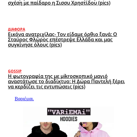
σχέση με παίδαρο η Σισσυ Χρηστίδου (pics)
ΔΙΆΦΟΡΑ
Εικόνα ανατριχίλας- Τον είδαμε όρθιο ξανά: Ο
Σταύρος Φλώρος επέστρεψε Ελλάδα και μας
συγκίνησε όλους (pics)
GOSSIP
Η φωτογραφία της με μikroσκοπικό μαγιό
αναστάτωσε το διαδίκτυο: Η Δώρα Παντελή ξέρει
να κερδίζει τις εντυπώσεις (pics)
Βαριέμαι.