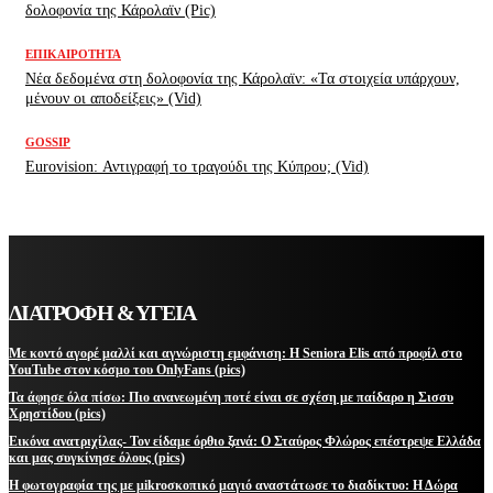
δολοφονία της Κάρολαϊν (Pic)
ΕΠΙΚΑΙΡΌΤΗΤΑ
Νέα δεδομένα στη δολοφονία της Κάρολαϊν: «Τα στοιχεία υπάρχουν,
μένουν οι αποδείξεις» (Vid)
GOSSIP
Eurovision: Αντιγραφή το τραγούδι της Κύπρου; (Vid)
ΔΙΑΤΡΟΦΗ & ΥΓΕΙΑ
Με κοντό αγορέ μαλλί και αγνώριστη εμφάνιση: Η Seniora Elis από προφίλ στο
YouTube στον κόσμο του OnlyFans (pics)
Τα άφησε όλα πίσω: Πιο ανανεωμένη ποτέ είναι σε σχέση με παίδαρο η Σισσυ
Χρηστίδου (pics)
Εικόνα ανατριχίλας- Τον είδαμε όρθιο ξανά: Ο Σταύρος Φλώρος επέστρεψε Ελλάδα
και μας συγκίνησε όλους (pics)
Η φωτογραφία της με μikroσκοπικό μαγιό αναστάτωσε το διαδίκτυο: Η Δώρα