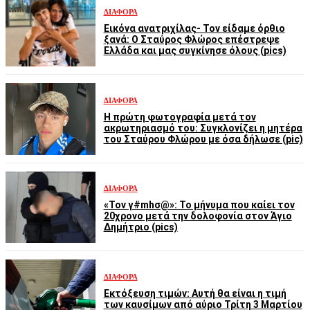
ΔΙΆΦΟΡΑ
Εικόνα ανατριχίλας- Τον είδαμε όρθιο
ξανά: Ο Σταύρος Φλώρος επέστρεψε
Ελλάδα και μας συγκίνησε όλους (pics)
ΔΙΆΦΟΡΑ
Η πρώτη φωτογραφία μετά τον
ακρωτηριασμό του: Συγκλονίζει η μητέρα
του Σταύρου Φλώρου με όσα δήλωσε (pic)
ΔΙΆΦΟΡΑ
«Τον γ#mhσ@»: Το μήνυμα που καίει τον
20χρονο μετά την δολοφονία στον Άγιο
Δημήτριο (pics)
ΔΙΆΦΟΡΑ
Εκτόξευση τιμών: Αυτή θα είναι η τιμή
των καυσίμων από αύριο Τρίτη 3 Μαρτίου