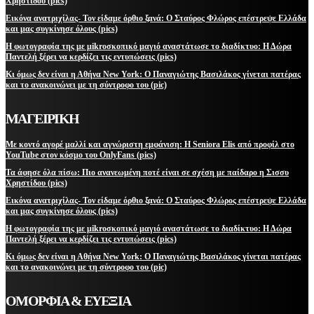
Χρηστίδου (pics)
Εικόνα ανατριχίλας- Τον είδαμε όρθιο ξανά: Ο Σταύρος Φλώρος επέστρεψε Ελλάδα
και μας συγκίνησε όλους (pics)
Η φωτογραφία της με μikroσκοπικό μαγιό αναστάτωσε το διαδίκτυο: Η Δώρα
Παντελή ξέρει να κερδίζει τις εντυπώσεις (pics)
Κι όμως δεν είναι η Αθήνα New York: Ο Παναγιώτης Βασιλάκος γίνεται πατέρας
και το ανακοινώνει με τη σύντροφο του (pic)
ΜΑΓΕΙΡΙΚΗ
Με κοντό αγορέ μαλλί και αγνώριστη εμφάνιση: Η Seniora Elis από προφίλ στο
YouTube στον κόσμο του OnlyFans (pics)
Τα άφησε όλα πίσω: Πιο ανανεωμένη ποτέ είναι σε σχέση με παίδαρο η Σισσυ
Χρηστίδου (pics)
Εικόνα ανατριχίλας- Τον είδαμε όρθιο ξανά: Ο Σταύρος Φλώρος επέστρεψε Ελλάδα
και μας συγκίνησε όλους (pics)
Η φωτογραφία της με μikroσκοπικό μαγιό αναστάτωσε το διαδίκτυο: Η Δώρα
Παντελή ξέρει να κερδίζει τις εντυπώσεις (pics)
Κι όμως δεν είναι η Αθήνα New York: Ο Παναγιώτης Βασιλάκος γίνεται πατέρας
και το ανακοινώνει με τη σύντροφο του (pic)
ΟΜΟΡΦΙΑ & ΕΥΕΞΙΑ