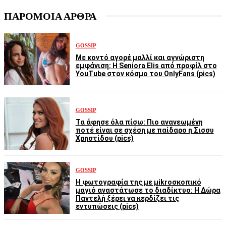
ΠΑΡΟΜΟΙΑ ΑΡΘΡΑ
GOSSIP
Με κοντό αγορέ μαλλί και αγνώριστη
εμφάνιση: Η Seniora Elis από προφίλ στο
YouTube στον κόσμο του OnlyFans (pics)
GOSSIP
Τα άφησε όλα πίσω: Πιο ανανεωμένη
ποτέ είναι σε σχέση με παίδαρο η Σισσυ
Χρηστίδου (pics)
GOSSIP
Η φωτογραφία της με μikroσκοπικό
μαγιό αναστάτωσε το διαδίκτυο: Η Δώρα
Παντελή ξέρει να κερδίζει τις
εντυπώσεις (pics)