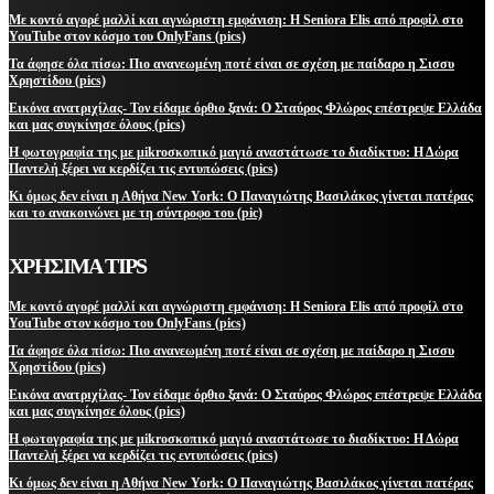
Με κοντό αγορέ μαλλί και αγνώριστη εμφάνιση: Η Seniora Elis από προφίλ στο
YouTube στον κόσμο του OnlyFans (pics)
Τα άφησε όλα πίσω: Πιο ανανεωμένη ποτέ είναι σε σχέση με παίδαρο η Σισσυ
Χρηστίδου (pics)
Εικόνα ανατριχίλας- Τον είδαμε όρθιο ξανά: Ο Σταύρος Φλώρος επέστρεψε Ελλάδα
και μας συγκίνησε όλους (pics)
Η φωτογραφία της με μikroσκοπικό μαγιό αναστάτωσε το διαδίκτυο: Η Δώρα
Παντελή ξέρει να κερδίζει τις εντυπώσεις (pics)
Κι όμως δεν είναι η Αθήνα New York: Ο Παναγιώτης Βασιλάκος γίνεται πατέρας
και το ανακοινώνει με τη σύντροφο του (pic)
ΧΡΗΣΙΜΑ TIPS
Με κοντό αγορέ μαλλί και αγνώριστη εμφάνιση: Η Seniora Elis από προφίλ στο
YouTube στον κόσμο του OnlyFans (pics)
Τα άφησε όλα πίσω: Πιο ανανεωμένη ποτέ είναι σε σχέση με παίδαρο η Σισσυ
Χρηστίδου (pics)
Εικόνα ανατριχίλας- Τον είδαμε όρθιο ξανά: Ο Σταύρος Φλώρος επέστρεψε Ελλάδα
και μας συγκίνησε όλους (pics)
Η φωτογραφία της με μikroσκοπικό μαγιό αναστάτωσε το διαδίκτυο: Η Δώρα
Παντελή ξέρει να κερδίζει τις εντυπώσεις (pics)
Κι όμως δεν είναι η Αθήνα New York: Ο Παναγιώτης Βασιλάκος γίνεται πατέρας