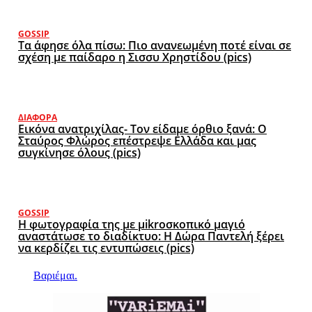
GOSSIP
Τα άφησε όλα πίσω: Πιο ανανεωμένη ποτέ είναι σε
σχέση με παίδαρο η Σισσυ Χρηστίδου (pics)
ΔΙΆΦΟΡΑ
Εικόνα ανατριχίλας- Τον είδαμε όρθιο ξανά: Ο
Σταύρος Φλώρος επέστρεψε Ελλάδα και μας
συγκίνησε όλους (pics)
GOSSIP
Η φωτογραφία της με μikroσκοπικό μαγιό
αναστάτωσε το διαδίκτυο: Η Δώρα Παντελή ξέρει
να κερδίζει τις εντυπώσεις (pics)
Βαριέμαι.