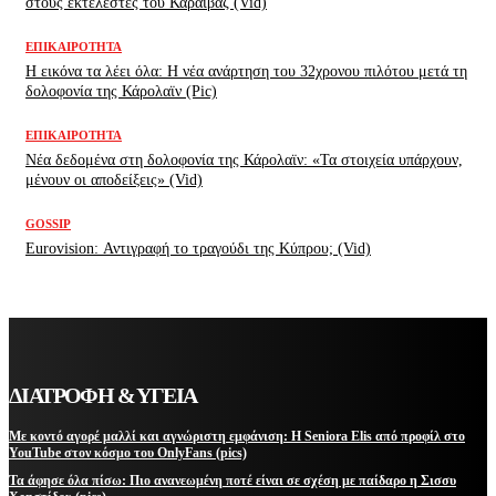
στους εκτελεστές του Καραϊβάζ (Vid)
ΕΠΙΚΑΙΡΌΤΗΤΑ
H εικόνα τα λέει όλα: H νέα ανάρτηση του 32χρονου πιλότου μετά τη
δολοφονία της Κάρολαϊν (Pic)
ΕΠΙΚΑΙΡΌΤΗΤΑ
Νέα δεδομένα στη δολοφονία της Κάρολαϊν: «Τα στοιχεία υπάρχουν,
μένουν οι αποδείξεις» (Vid)
GOSSIP
Eurovision: Αντιγραφή το τραγούδι της Κύπρου; (Vid)
ΔΙΑΤΡΟΦΗ & ΥΓΕΙΑ
Με κοντό αγορέ μαλλί και αγνώριστη εμφάνιση: Η Seniora Elis από προφίλ στο
YouTube στον κόσμο του OnlyFans (pics)
Τα άφησε όλα πίσω: Πιο ανανεωμένη ποτέ είναι σε σχέση με παίδαρο η Σισσυ