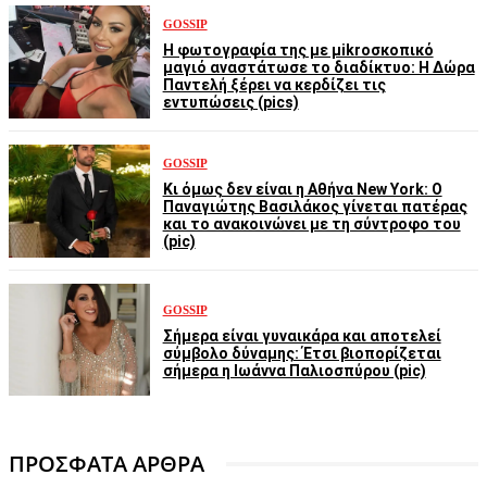
GOSSIP
Η φωτογραφία της με μikroσκοπικό
μαγιό αναστάτωσε το διαδίκτυο: Η Δώρα
Παντελή ξέρει να κερδίζει τις
εντυπώσεις (pics)
GOSSIP
Κι όμως δεν είναι η Αθήνα New York: Ο
Παναγιώτης Βασιλάκος γίνεται πατέρας
και το ανακοινώνει με τη σύντροφο του
(pic)
GOSSIP
Σήμερα είναι γυναικάρα και αποτελεί
σύμβολο δύναμης: Έτσι βιοπορίζεται
σήμερα η Ιωάννα Παλιοσπύρου (pic)
ΠΡΟΣΦΑΤΑ ΑΡΘΡΑ