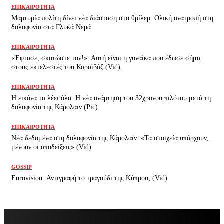
ΕΠΙΚΑΙΡΌΤΗΤΑ
Μαρτυρία πολίτη δίνει νέα διάσταση στο θρίλερ: Ολική ανατροπή στη
δολοφονία στα Γλυκά Νερά
ΕΠΙΚΑΙΡΌΤΗΤΑ
«Έφτασε, σκοτώστε τον!»: Αυτή είναι η γυναίκα που έδωσε σήμα
στους εκτελεστές του Καραϊβάζ (Vid)
ΕΠΙΚΑΙΡΌΤΗΤΑ
H εικόνα τα λέει όλα: H νέα ανάρτηση του 32χρονου πιλότου μετά τη
δολοφονία της Κάρολαϊν (Pic)
ΕΠΙΚΑΙΡΌΤΗΤΑ
Νέα δεδομένα στη δολοφονία της Κάρολαϊν: «Τα στοιχεία υπάρχουν,
μένουν οι αποδείξεις» (Vid)
GOSSIP
Eurovision: Αντιγραφή το τραγούδι της Κύπρου; (Vid)