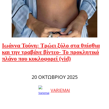
Ιωάννα Τούνη: Τρώει ξύλο στα 0πίσθια
και την τραβάνε βίντεο- Το προκλητικό
πλάνο που κυκλοφορεί (vid)
20 ΟΚΤΩΒΡΊΟΥ 2025
VARIEMAI