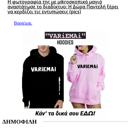
Η φωτογραφία της με μikroσκοπικό μαγιό
αναστάτωσε το διαδίκτυο: Η Δώρα Παντελή ξέρει
να κερδίζει τις εντυπώσεις (pics)
Βαριέμαι.
ΔΗΜΟΦΙΛΗ