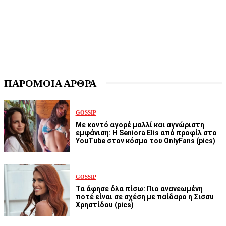
ΠΑΡΟΜΟΙΑ ΑΡΘΡΑ
GOSSIP
Με κοντό αγορέ μαλλί και αγνώριστη
εμφάνιση: Η Seniora Elis από προφίλ στο
YouTube στον κόσμο του OnlyFans (pics)
GOSSIP
Τα άφησε όλα πίσω: Πιο ανανεωμένη
ποτέ είναι σε σχέση με παίδαρο η Σισσυ
Χρηστίδου (pics)