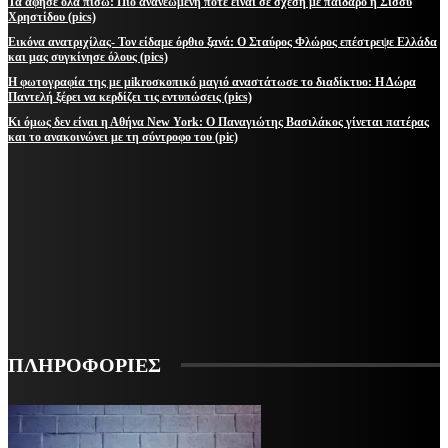
Τα άφησε όλα πίσω: Πιο ανανεωμένη ποτέ είναι σε σχέση με παίδαρο η Σισσυ
Χρηστίδου (pics)
Εικόνα ανατριχίλας- Τον είδαμε όρθιο ξανά: Ο Σταύρος Φλώρος επέστρεψε Ελλάδα
και μας συγκίνησε όλους (pics)
Η φωτογραφία της με μikroσκοπικό μαγιό αναστάτωσε το διαδίκτυο: Η Δώρα
Παντελή ξέρει να κερδίζει τις εντυπώσεις (pics)
Κι όμως δεν είναι η Αθήνα New York: Ο Παναγιώτης Βασιλάκος γίνεται πατέρας
και το ανακοινώνει με τη σύντροφο του (pic)
ΜΕΙΝΕΤΕ ΕΝΗΜΕΡΩΜΕΝΟΙ
ΕΓΓΡΑΦΕΙΤΕ ΓΙΑ ΝΑ ΛΑΜΒΑΝΕΤΕ ΤΑ ΤΕΛΕΥΤΑΙΑ ΝΕΑ ΜΑΣ ΣΤΟ EMAIL ΣΑΣ
ΕΓΓΡΑΦΗ
ΠΛΗΡΟΦΟΡΙΕΣ
VARiEMAi