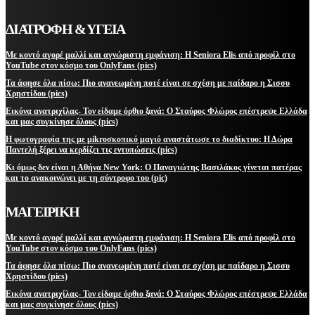
ΔΙΑΤΡΟΦΗ & ΥΓΕΙΑ
Με κοντό αγορέ μαλλί και αγνώριστη εμφάνιση: Η Seniora Elis από προφίλ στο
YouTube στον κόσμο του OnlyFans (pics)
Τα άφησε όλα πίσω: Πιο ανανεωμένη ποτέ είναι σε σχέση με παίδαρο η Σισσυ
Χρηστίδου (pics)
Εικόνα ανατριχίλας- Τον είδαμε όρθιο ξανά: Ο Σταύρος Φλώρος επέστρεψε Ελλάδα
και μας συγκίνησε όλους (pics)
Η φωτογραφία της με μikroσκοπικό μαγιό αναστάτωσε το διαδίκτυο: Η Δώρα
Παντελή ξέρει να κερδίζει τις εντυπώσεις (pics)
Κι όμως δεν είναι η Αθήνα New York: Ο Παναγιώτης Βασιλάκος γίνεται πατέρας
και το ανακοινώνει με τη σύντροφο του (pic)
ΜΑΓΕΙΡΙΚΗ
Με κοντό αγορέ μαλλί και αγνώριστη εμφάνιση: Η Seniora Elis από προφίλ στο
YouTube στον κόσμο του OnlyFans (pics)
Τα άφησε όλα πίσω: Πιο ανανεωμένη ποτέ είναι σε σχέση με παίδαρο η Σισσυ
Χρηστίδου (pics)
Εικόνα ανατριχίλας- Τον είδαμε όρθιο ξανά: Ο Σταύρος Φλώρος επέστρεψε Ελλάδα
και μας συγκίνησε όλους (pics)