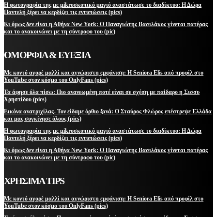
Η φωτογραφία της με μikroσκοπικό μαγιό αναστάτωσε το διαδίκτυο: Η Δώρα
Παντελή ξέρει να κερδίζει τις εντυπώσεις (pics)
Κι όμως δεν είναι η Αθήνα New York: Ο Παναγιώτης Βασιλάκος γίνεται πατέρας
και το ανακοινώνει με τη σύντροφο του (pic)
ΟΜΟΡΦΙΑ & ΕΥΕΞΙΑ
Με κοντό αγορέ μαλλί και αγνώριστη εμφάνιση: Η Seniora Elis από προφίλ στο
YouTube στον κόσμο του OnlyFans (pics)
Τα άφησε όλα πίσω: Πιο ανανεωμένη ποτέ είναι σε σχέση με παίδαρο η Σισσυ
Χρηστίδου (pics)
Εικόνα ανατριχίλας- Τον είδαμε όρθιο ξανά: Ο Σταύρος Φλώρος επέστρεψε Ελλάδα
και μας συγκίνησε όλους (pics)
Η φωτογραφία της με μikroσκοπικό μαγιό αναστάτωσε το διαδίκτυο: Η Δώρα
Παντελή ξέρει να κερδίζει τις εντυπώσεις (pics)
Κι όμως δεν είναι η Αθήνα New York: Ο Παναγιώτης Βασιλάκος γίνεται πατέρας
και το ανακοινώνει με τη σύντροφο του (pic)
ΧΡΗΣΙΜΑ TIPS
Με κοντό αγορέ μαλλί και αγνώριστη εμφάνιση: Η Seniora Elis από προφίλ στο
YouTube στον κόσμο του OnlyFans (pics)