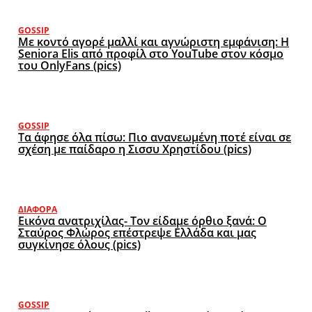
GOSSIP
Με κοντό αγορέ μαλλί και αγνώριστη εμφάνιση: Η
Seniora Elis από προφίλ στο YouTube στον κόσμο
του OnlyFans (pics)
GOSSIP
Τα άφησε όλα πίσω: Πιο ανανεωμένη ποτέ είναι σε
σχέση με παίδαρο η Σισσυ Χρηστίδου (pics)
ΔΙΆΦΟΡΑ
Εικόνα ανατριχίλας- Τον είδαμε όρθιο ξανά: Ο
Σταύρος Φλώρος επέστρεψε Ελλάδα και μας
συγκίνησε όλους (pics)
GOSSIP