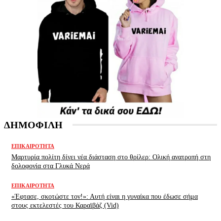
ΔΗΜΟΦΙΛΗ
ΕΠΙΚΑΙΡΌΤΗΤΑ
Μαρτυρία πολίτη δίνει νέα διάσταση στο θρίλερ: Ολική ανατροπή στη
δολοφονία στα Γλυκά Νερά
ΕΠΙΚΑΙΡΌΤΗΤΑ
«Έφτασε, σκοτώστε τον!»: Αυτή είναι η γυναίκα που έδωσε σήμα
στους εκτελεστές του Καραϊβάζ (Vid)