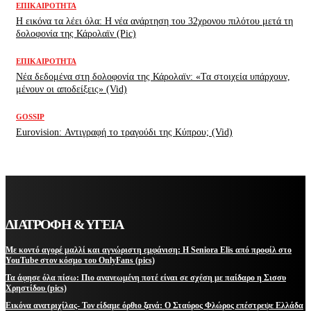
ΕΠΙΚΑΙΡΌΤΗΤΑ
H εικόνα τα λέει όλα: H νέα ανάρτηση του 32χρονου πιλότου μετά τη
δολοφονία της Κάρολαϊν (Pic)
ΕΠΙΚΑΙΡΌΤΗΤΑ
Νέα δεδομένα στη δολοφονία της Κάρολαϊν: «Τα στοιχεία υπάρχουν,
μένουν οι αποδείξεις» (Vid)
GOSSIP
Eurovision: Αντιγραφή το τραγούδι της Κύπρου; (Vid)
ΔΙΑΤΡΟΦΗ & ΥΓΕΙΑ
Με κοντό αγορέ μαλλί και αγνώριστη εμφάνιση: Η Seniora Elis από προφίλ στο
YouTube στον κόσμο του OnlyFans (pics)
Τα άφησε όλα πίσω: Πιο ανανεωμένη ποτέ είναι σε σχέση με παίδαρο η Σισσυ
Χρηστίδου (pics)
Εικόνα ανατριχίλας- Τον είδαμε όρθιο ξανά: Ο Σταύρος Φλώρος επέστρεψε Ελλάδα