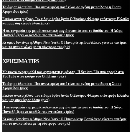
Τα άφησε όλα πίσω: Πιο ανανεωμένη ποτέ είναι σε σχέση με παίδαρο η Σισσυ
Χρηστίδου (pics)
Εικόνα ανατριχίλας- Τον είδαμε όρθιο ξανά: Ο Σταύρος Φλώρος επέστρεψε Ελλάδα
και μας συγκίνησε όλους (pics)
Η φωτογραφία της με μikroσκοπικό μαγιό αναστάτωσε το διαδίκτυο: Η Δώρα
Παντελή ξέρει να κερδίζει τις εντυπώσεις (pics)
Κι όμως δεν είναι η Αθήνα New York: Ο Παναγιώτης Βασιλάκος γίνεται πατέρας
και το ανακοινώνει με τη σύντροφο του (pic)
ΧΡΗΣΙΜΑ TIPS
Με κοντό αγορέ μαλλί και αγνώριστη εμφάνιση: Η Seniora Elis από προφίλ στο
YouTube στον κόσμο του OnlyFans (pics)
Τα άφησε όλα πίσω: Πιο ανανεωμένη ποτέ είναι σε σχέση με παίδαρο η Σισσυ
Χρηστίδου (pics)
Εικόνα ανατριχίλας- Τον είδαμε όρθιο ξανά: Ο Σταύρος Φλώρος επέστρεψε Ελλάδα
και μας συγκίνησε όλους (pics)
Η φωτογραφία της με μikroσκοπικό μαγιό αναστάτωσε το διαδίκτυο: Η Δώρα
Παντελή ξέρει να κερδίζει τις εντυπώσεις (pics)
Κι όμως δεν είναι η Αθήνα New York: Ο Παναγιώτης Βασιλάκος γίνεται πατέρας
και το ανακοινώνει με τη σύντροφο του (pic)