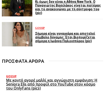
Κι όμως δεν είναι η Αθήνα New York: Ο
Παναγιώτης Βασιλάκος γίνεται πατέρας
και το ανακοινώνει με τη σύντροφο του
(pic)
GOSSIP
Σήμερα είναι γυναικάρα και αποτελεί
σύμβολο δύναμης: Έτσι βιοπορίζεται
σήμερα η Ιωάννα Παλιοσπύρου (pic)
ΠΡΟΣΦΑΤΑ ΑΡΘΡΑ
GOSSIP
Με κοντό αγορέ μαλλί και αγνώριστη εμφάνιση: Η
Seniora Elis από προφίλ στο YouTube στον κόσμο
του OnlyFans (pics)