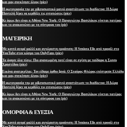
και μας συγκίνησε όλους (pics)
Η φωτογραφία της με μikroσκοπικό μαγιό αναστάτωσε το διαδίκτυο: Η Δώρα
Παντελή ξέρει να κερδίζει τις εντυπώσεις (pics)
Κι όμως δεν είναι η Αθήνα New York: Ο Παναγιώτης Βασιλάκος γίνεται πατέρας
και το ανακοινώνει με τη σύντροφο του (pic)
ΜΑΓΕΙΡΙΚΗ
Με κοντό αγορέ μαλλί και αγνώριστη εμφάνιση: Η Seniora Elis από προφίλ στο
YouTube στον κόσμο του OnlyFans (pics)
Τα άφησε όλα πίσω: Πιο ανανεωμένη ποτέ είναι σε σχέση με παίδαρο η Σισσυ
Χρηστίδου (pics)
Εικόνα ανατριχίλας- Τον είδαμε όρθιο ξανά: Ο Σταύρος Φλώρος επέστρεψε Ελλάδα
και μας συγκίνησε όλους (pics)
Η φωτογραφία της με μikroσκοπικό μαγιό αναστάτωσε το διαδίκτυο: Η Δώρα
Παντελή ξέρει να κερδίζει τις εντυπώσεις (pics)
Κι όμως δεν είναι η Αθήνα New York: Ο Παναγιώτης Βασιλάκος γίνεται πατέρας
και το ανακοινώνει με τη σύντροφο του (pic)
ΟΜΟΡΦΙΑ & ΕΥΕΞΙΑ
Με κοντό αγορέ μαλλί και αγνώριστη εμφάνιση: Η Seniora Elis από προφίλ στο
YouTube στον κόσμο του OnlyFans (pics)