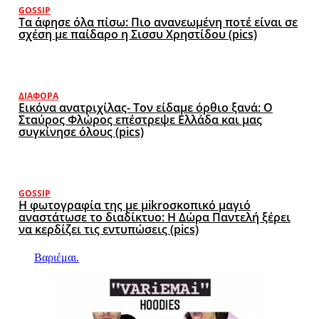
GOSSIP
Τα άφησε όλα πίσω: Πιο ανανεωμένη ποτέ είναι σε
σχέση με παίδαρο η Σισσυ Χρηστίδου (pics)
ΔΙΆΦΟΡΑ
Εικόνα ανατριχίλας- Τον είδαμε όρθιο ξανά: Ο
Σταύρος Φλώρος επέστρεψε Ελλάδα και μας
συγκίνησε όλους (pics)
GOSSIP
Η φωτογραφία της με μikroσκοπικό μαγιό
αναστάτωσε το διαδίκτυο: Η Δώρα Παντελή ξέρει
να κερδίζει τις εντυπώσεις (pics)
Βαριέμαι.