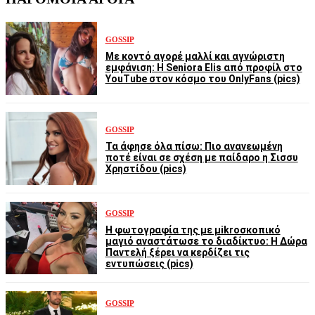
GOSSIP
Με κοντό αγορέ μαλλί και αγνώριστη
εμφάνιση: Η Seniora Elis από προφίλ στο
YouTube στον κόσμο του OnlyFans (pics)
GOSSIP
Τα άφησε όλα πίσω: Πιο ανανεωμένη
ποτέ είναι σε σχέση με παίδαρο η Σισσυ
Χρηστίδου (pics)
GOSSIP
Η φωτογραφία της με μikroσκοπικό
μαγιό αναστάτωσε το διαδίκτυο: Η Δώρα
Παντελή ξέρει να κερδίζει τις
εντυπώσεις (pics)
GOSSIP