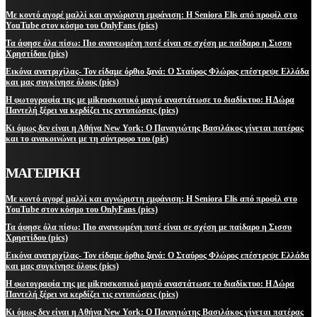
Με κοντό αγορέ μαλλί και αγνώριστη εμφάνιση: Η Seniora Elis από προφίλ στο
YouTube στον κόσμο του OnlyFans (pics)
Τα άφησε όλα πίσω: Πιο ανανεωμένη ποτέ είναι σε σχέση με παίδαρο η Σισσυ
Χρηστίδου (pics)
Εικόνα ανατριχίλας- Τον είδαμε όρθιο ξανά: Ο Σταύρος Φλώρος επέστρεψε Ελλάδα
και μας συγκίνησε όλους (pics)
Η φωτογραφία της με μikroσκοπικό μαγιό αναστάτωσε το διαδίκτυο: Η Δώρα
Παντελή ξέρει να κερδίζει τις εντυπώσεις (pics)
Κι όμως δεν είναι η Αθήνα New York: Ο Παναγιώτης Βασιλάκος γίνεται πατέρας
και το ανακοινώνει με τη σύντροφο του (pic)
ΜΑΓΕΙΡΙΚΗ
Με κοντό αγορέ μαλλί και αγνώριστη εμφάνιση: Η Seniora Elis από προφίλ στο
YouTube στον κόσμο του OnlyFans (pics)
Τα άφησε όλα πίσω: Πιο ανανεωμένη ποτέ είναι σε σχέση με παίδαρο η Σισσυ
Χρηστίδου (pics)
Εικόνα ανατριχίλας- Τον είδαμε όρθιο ξανά: Ο Σταύρος Φλώρος επέστρεψε Ελλάδα
και μας συγκίνησε όλους (pics)
Η φωτογραφία της με μikroσκοπικό μαγιό αναστάτωσε το διαδίκτυο: Η Δώρα
Παντελή ξέρει να κερδίζει τις εντυπώσεις (pics)
Κι όμως δεν είναι η Αθήνα New York: Ο Παναγιώτης Βασιλάκος γίνεται πατέρας