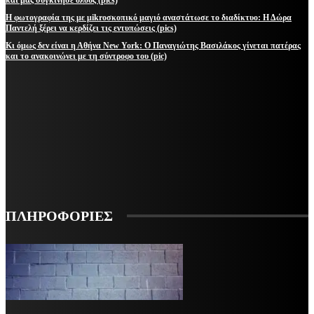
Η φωτογραφία της με μikroσκοπικό μαγιό αναστάτωσε το διαδίκτυο: Η Δώρα
Παντελή ξέρει να κερδίζει τις εντυπώσεις (pics)
Κι όμως δεν είναι η Αθήνα New York: Ο Παναγιώτης Βασιλάκος γίνεται πατέρας
και το ανακοινώνει με τη σύντροφο του (pic)
ΜΕΙΝΕΤΕ ΕΝΗΜΕΡΩΜΕΝΟΙ
ΕΓΓΡΑΦΕΙΤΕ ΓΙΑ ΝΑ ΛΑΜΒΑΝΕΤΕ ΤΑ ΤΕΛΕΥΤΑΙΑ ΝΕΑ ΜΑΣ ΣΤΟ EMAIL ΣΑΣ
ΕΓΓΡΑΦΗ
ΠΛΗΡΟΦΟΡΙΕΣ
VARiEMAi
OFFICIAL