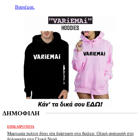
Βαριέμαι.
ΔΗΜΟΦΙΛΗ
ΕΠΙΚΑΙΡΌΤΗΤΑ
Μαρτυρία πολίτη δίνει νέα διάσταση στο θρίλερ: Ολική ανατροπή στη
δολοφονία στα Γλυκά Νερά