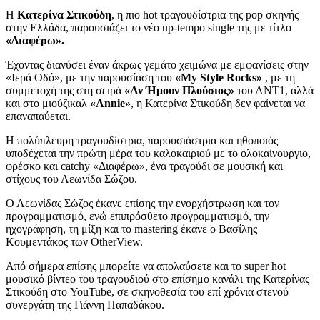
Η
Κατερίνα Στικούδη
, η πιο hot τραγουδίστρια της pop σκηνής
στην Ελλάδα, παρουσιάζει το νέο up-tempo single της με τίτλο
«Διαφέρω».
Έχοντας διανύσει έναν άκρως γεμάτο χειμώνα με εμφανίσεις στην
«Ιερά Οδό», με την παρουσίαση του
«My Style Rocks»
, με τη
συμμετοχή της στη σειρά
«Αν Ήμουν Πλούσιος»
του ΑΝΤ1, αλλά
και στο μιούζικαλ
«Annie»
, η Κατερίνα Στικούδη δεν φαίνεται να
επαναπαύεται.
Η πολύπλευρη τραγουδίστρια, παρουσιάστρια και ηθοποιός
υποδέχεται την πρώτη μέρα του καλοκαιριού με το ολοκαίνουργιο,
φρέσκο και catchy «Διαφέρω», ένα τραγούδι σε μουσική και
στίχους του Λεωνίδα Σώζου.
Ο Λεωνίδας Σώζος έκανε επίσης την ενορχήστρωση και τον
προγραμματισμό, ενώ επιπρόσθετο προγραμματισμό, την
ηχογράφηση, τη μίξη και το mastering έκανε ο Βασίλης
Κουμεντάκος των OtherView.
Από σήμερα επίσης μπορείτε να απολαύσετε και το super hot
μουσικό βίντεο του τραγουδιού στο επίσημο κανάλι της Κατερίνας
Στικούδη στο YouTube, σε σκηνοθεσία του επί χρόνια στενού
συνεργάτη της Γιάννη Παπαδάκου.