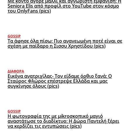
Με κοντό αγορέ μαλλί και αγνώριστη εμφάνιση: Η
Seniora Elis από προφίλ στο YouTube στον κόσμο
του OnlyFans (pics)
GOSSIP
Τα άφησε όλα πίσω: Πιο ανανεωμένη ποτέ είναι σε
σχέση με παίδαρο η Σισσυ Χρηστίδου (pics)
ΔΙΆΦΟΡΑ
Εικόνα ανατριχίλας- Τον είδαμε όρθιο ξανά: Ο
Σταύρος Φλώρος επέστρεψε Ελλάδα και μας
συγκίνησε όλους (pics)
GOSSIP
Η φωτογραφία της με μikroσκοπικό μαγιό
αναστάτωσε το διαδίκτυο: Η Δώρα Παντελή ξέρει
να κερδίζει τις εντυπώσεις (pics)