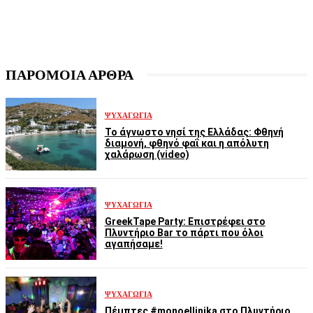
ΠΑΡΟΜΟΙΑ ΑΡΘΡΑ
ΨΥΧΑΓΩΓΊΑ
Το άγνωστο νησί της Ελλάδας: Φθηνή
διαμονή, φθηνό φαΐ και η απόλυτη
χαλάρωση (video)
ΨΥΧΑΓΩΓΊΑ
GreekTape Party: Επιστρέφει στο
Πλυντήριο Bar το πάρτι που όλοι
αγαπήσαμε!
ΨΥΧΑΓΩΓΊΑ
Πέμπτες #monoellinika στο Πλυντήριο