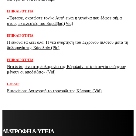
ΕΠΙΚΑΙΡΌΤΗΤΑ
«Έφτασε, σκοτώστε τον!»: Αυτή είναι η γυναίκα που έδωσε σήμα
στους εκτελεστές του Καραϊβάζ (Vid)
ΕΠΙΚΑΙΡΌΤΗΤΑ
H εικόνα τα λέει όλα: H νέα ανάρτηση του 32χρονου πιλότου μετά τη
δολοφονία της Κάρολαϊν (Pic)
ΕΠΙΚΑΙΡΌΤΗΤΑ
Νέα δεδομένα στη δολοφονία της Κάρολαϊν: «Τα στοιχεία υπάρχουν,
μένουν οι αποδείξεις» (Vid)
GOSSIP
Eurovision: Αντιγραφή το τραγούδι της Κύπρου; (Vid)
ΔΙΑΤΡΟΦΗ & ΥΓΕΙΑ