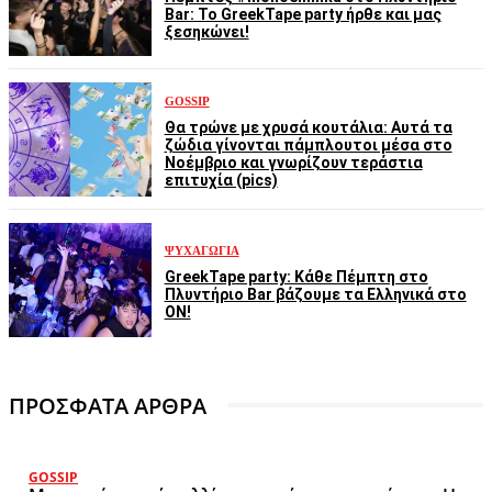
Bar: Το GreekTape party ήρθε και μας
ξεσηκώνει!
GOSSIP
Θα τρώνε με χρυσά κουτάλια: Αυτά τα
ζώδια γίνονται πάμπλουτοι μέσα στο
Νοέμβριο και γνωρίζουν τεράστια
επιτυχία (pics)
ΨΥΧΑΓΩΓΊΑ
GreekTape party: Κάθε Πέμπτη στο
Πλυντήριο Bar βάζουμε τα Ελληνικά στο
ON!
ΠΡΟΣΦΑΤΑ ΑΡΘΡΑ
GOSSIP