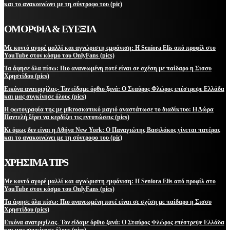
και το ανακοινώνει με τη σύντροφο του (pic)
ΟΜΟΡΦΙΑ & ΕΥΕΞΙΑ
Με κοντό αγορέ μαλλί και αγνώριστη εμφάνιση: Η Seniora Elis από προφίλ στο
YouTube στον κόσμο του OnlyFans (pics)
Τα άφησε όλα πίσω: Πιο ανανεωμένη ποτέ είναι σε σχέση με παίδαρο η Σισσυ
Χρηστίδου (pics)
Εικόνα ανατριχίλας- Τον είδαμε όρθιο ξανά: Ο Σταύρος Φλώρος επέστρεψε Ελλάδα
και μας συγκίνησε όλους (pics)
Η φωτογραφία της με μikroσκοπικό μαγιό αναστάτωσε το διαδίκτυο: Η Δώρα
Παντελή ξέρει να κερδίζει τις εντυπώσεις (pics)
Κι όμως δεν είναι η Αθήνα New York: Ο Παναγιώτης Βασιλάκος γίνεται πατέρας
και το ανακοινώνει με τη σύντροφο του (pic)
ΧΡΗΣΙΜΑ TIPS
Με κοντό αγορέ μαλλί και αγνώριστη εμφάνιση: Η Seniora Elis από προφίλ στο
YouTube στον κόσμο του OnlyFans (pics)
Τα άφησε όλα πίσω: Πιο ανανεωμένη ποτέ είναι σε σχέση με παίδαρο η Σισσυ
Χρηστίδου (pics)
Εικόνα ανατριχίλας- Τον είδαμε όρθιο ξανά: Ο Σταύρος Φλώρος επέστρεψε Ελλάδα
και μας συγκίνησε όλους (pics)