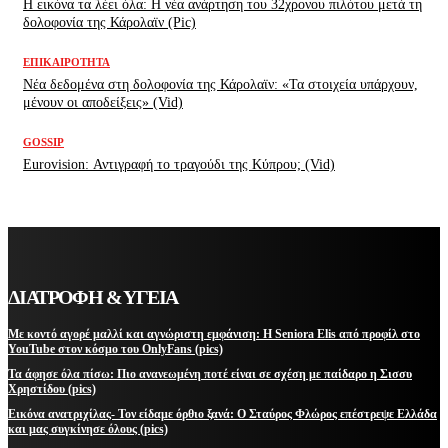
H εικόνα τα λέει όλα: H νέα ανάρτηση του 32χρονου πιλότου μετά τη
δολοφονία της Κάρολαϊν (Pic)
ΕΠΙΚΑΙΡΌΤΗΤΑ
Νέα δεδομένα στη δολοφονία της Κάρολαϊν: «Τα στοιχεία υπάρχουν,
μένουν οι αποδείξεις» (Vid)
GOSSIP
Eurovision: Αντιγραφή το τραγούδι της Κύπρου; (Vid)
ΔΙΑΤΡΟΦΗ & ΥΓΕΙΑ
Με κοντό αγορέ μαλλί και αγνώριστη εμφάνιση: Η Seniora Elis από προφίλ στο
YouTube στον κόσμο του OnlyFans (pics)
Τα άφησε όλα πίσω: Πιο ανανεωμένη ποτέ είναι σε σχέση με παίδαρο η Σισσυ
Χρηστίδου (pics)
Εικόνα ανατριχίλας- Τον είδαμε όρθιο ξανά: Ο Σταύρος Φλώρος επέστρεψε Ελλάδα
και μας συγκίνησε όλους (pics)