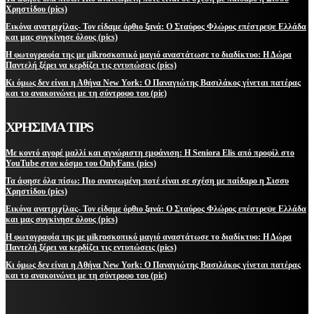
Χρηστίδου (pics)
Εικόνα ανατριχίλας- Τον είδαμε όρθιο ξανά: Ο Σταύρος Φλώρος επέστρεψε Ελλάδα
και μας συγκίνησε όλους (pics)
Η φωτογραφία της με μikroσκοπικό μαγιό αναστάτωσε το διαδίκτυο: Η Δώρα
Παντελή ξέρει να κερδίζει τις εντυπώσεις (pics)
Κι όμως δεν είναι η Αθήνα New York: Ο Παναγιώτης Βασιλάκος γίνεται πατέρας
και το ανακοινώνει με τη σύντροφο του (pic)
ΧΡΗΣΙΜΑ TIPS
Με κοντό αγορέ μαλλί και αγνώριστη εμφάνιση: Η Seniora Elis από προφίλ στο
YouTube στον κόσμο του OnlyFans (pics)
Τα άφησε όλα πίσω: Πιο ανανεωμένη ποτέ είναι σε σχέση με παίδαρο η Σισσυ
Χρηστίδου (pics)
Εικόνα ανατριχίλας- Τον είδαμε όρθιο ξανά: Ο Σταύρος Φλώρος επέστρεψε Ελλάδα
και μας συγκίνησε όλους (pics)
Η φωτογραφία της με μikroσκοπικό μαγιό αναστάτωσε το διαδίκτυο: Η Δώρα
Παντελή ξέρει να κερδίζει τις εντυπώσεις (pics)
Κι όμως δεν είναι η Αθήνα New York: Ο Παναγιώτης Βασιλάκος γίνεται πατέρας
και το ανακοινώνει με τη σύντροφο του (pic)
ΜΕΙΝΕΤΕ ΕΝΗΜΕΡΩΜΕΝΟΙ