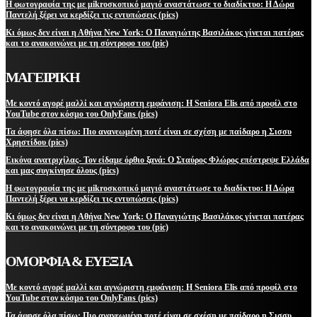
Η φωτογραφία της με μikroσκοπικό μαγιό αναστάτωσε το διαδίκτυο: Η Δώρα
Παντελή ξέρει να κερδίζει τις εντυπώσεις (pics)
Κι όμως δεν είναι η Αθήνα New York: Ο Παναγιώτης Βασιλάκος γίνεται πατέρας
και το ανακοινώνει με τη σύντροφο του (pic)
ΜΑΓΕΙΡΙΚΗ
Με κοντό αγορέ μαλλί και αγνώριστη εμφάνιση: Η Seniora Elis από προφίλ στο
YouTube στον κόσμο του OnlyFans (pics)
Τα άφησε όλα πίσω: Πιο ανανεωμένη ποτέ είναι σε σχέση με παίδαρο η Σισσυ
Χρηστίδου (pics)
Εικόνα ανατριχίλας- Τον είδαμε όρθιο ξανά: Ο Σταύρος Φλώρος επέστρεψε Ελλάδα
και μας συγκίνησε όλους (pics)
Η φωτογραφία της με μikroσκοπικό μαγιό αναστάτωσε το διαδίκτυο: Η Δώρα
Παντελή ξέρει να κερδίζει τις εντυπώσεις (pics)
Κι όμως δεν είναι η Αθήνα New York: Ο Παναγιώτης Βασιλάκος γίνεται πατέρας
και το ανακοινώνει με τη σύντροφο του (pic)
ΟΜΟΡΦΙΑ & ΕΥΕΞΙΑ
Με κοντό αγορέ μαλλί και αγνώριστη εμφάνιση: Η Seniora Elis από προφίλ στο
YouTube στον κόσμο του OnlyFans (pics)
Τα άφησε όλα πίσω: Πιο ανανεωμένη ποτέ είναι σε σχέση με παίδαρο η Σισσυ