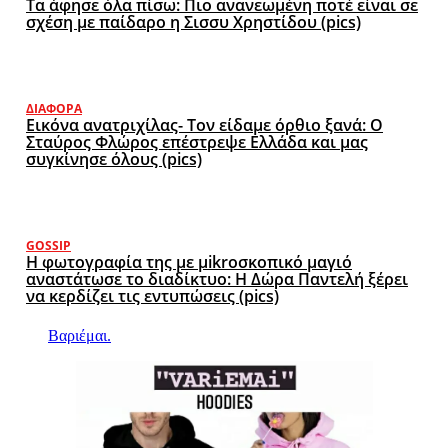
Τα άφησε όλα πίσω: Πιο ανανεωμένη ποτέ είναι σε
σχέση με παίδαρο η Σισσυ Χρηστίδου (pics)
ΔΙΆΦΟΡΑ
Εικόνα ανατριχίλας- Τον είδαμε όρθιο ξανά: Ο
Σταύρος Φλώρος επέστρεψε Ελλάδα και μας
συγκίνησε όλους (pics)
GOSSIP
Η φωτογραφία της με μikroσκοπικό μαγιό
αναστάτωσε το διαδίκτυο: Η Δώρα Παντελή ξέρει
να κερδίζει τις εντυπώσεις (pics)
Βαριέμαι.