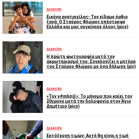
ΔΙΆΦΟΡΑ
Εικόνα ανατριχίλας- Τον είδαμε όρθιο
ξανά: Ο Σταύρος Φλώρος επέστρεψε
Ελλάδα και μας συγκίνησε όλους (pics)
ΔΙΆΦΟΡΑ
Η πρώτη φωτογραφία μετά τον
ακρωτηριασμό του: Συγκλονίζει η μητέρα
του Σταύρου Φλώρου με όσα δήλωσε (pic)
ΔΙΆΦΟΡΑ
«Τον γ#mhσ@»: Το μήνυμα που καίει τον
20χρονο μετά την δολοφονία στον Άγιο
Δημήτριο (pics)
ΔΙΆΦΟΡΑ
Εκτόξευση τιμών: Αυτή θα είναι η τιμή