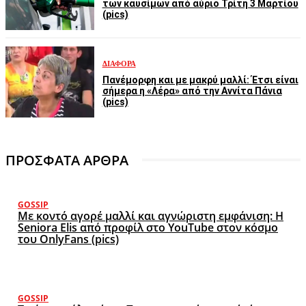
των καυσίμων από αύριο Τρίτη 3 Μαρτίου
(pics)
ΔΙΆΦΟΡΑ
Πανέμορφη και με μακρύ μαλλί: Έτσι είναι
σήμερα η «Λέρα» από την Αννίτα Πάνια
(pics)
ΠΡΟΣΦΑΤΑ ΑΡΘΡΑ
GOSSIP
Με κοντό αγορέ μαλλί και αγνώριστη εμφάνιση: Η
Seniora Elis από προφίλ στο YouTube στον κόσμο
του OnlyFans (pics)
GOSSIP