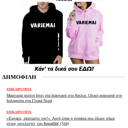
ΔΗΜΟΦΙΛΗ
ΕΠΙΚΑΙΡΌΤΗΤΑ
Μαρτυρία πολίτη δίνει νέα διάσταση στο θρίλερ: Ολική ανατροπή στη
δολοφονία στα Γλυκά Νερά
ΕΠΙΚΑΙΡΌΤΗΤΑ
«Έφτασε, σκοτώστε τον!»: Αυτή είναι η γυναίκα που έδωσε σήμα
στους εκτελεστές του Καραϊβάζ (Vid)