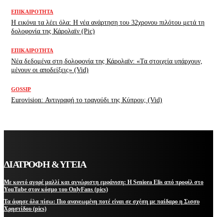
ΕΠΙΚΑΙΡΌΤΗΤΑ
H εικόνα τα λέει όλα: H νέα ανάρτηση του 32χρονου πιλότου μετά τη
δολοφονία της Κάρολαϊν (Pic)
ΕΠΙΚΑΙΡΌΤΗΤΑ
Νέα δεδομένα στη δολοφονία της Κάρολαϊν: «Τα στοιχεία υπάρχουν,
μένουν οι αποδείξεις» (Vid)
GOSSIP
Eurovision: Αντιγραφή το τραγούδι της Κύπρου; (Vid)
ΔΙΑΤΡΟΦΗ & ΥΓΕΙΑ
Με κοντό αγορέ μαλλί και αγνώριστη εμφάνιση: Η Seniora Elis από προφίλ στο
YouTube στον κόσμο του OnlyFans (pics)
Τα άφησε όλα πίσω: Πιο ανανεωμένη ποτέ είναι σε σχέση με παίδαρο η Σισσυ
Χρηστίδου (pics)