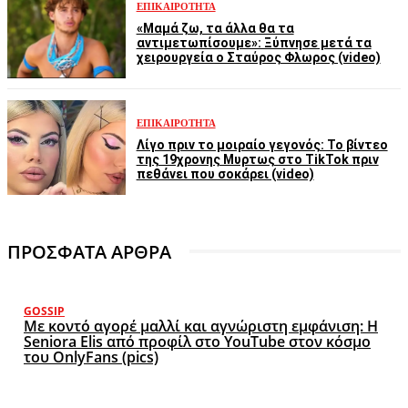
ΕΠΙΚΑΙΡΌΤΗΤΑ
«Μαμά ζω, τα άλλα θα τα
αντιμετωπίσουμε»: Ξύπνησε μετά τα
χειρουργεία ο Σταύρος Φλωρος (video)
ΕΠΙΚΑΙΡΌΤΗΤΑ
Λίγο πριν το μοιραίο γεγονός: Το βίντεο
της 19χρονης Μυρτως στο TikTok πριν
πεθάνει που σοκάρει (video)
ΠΡΟΣΦΑΤΑ ΑΡΘΡΑ
GOSSIP
Με κοντό αγορέ μαλλί και αγνώριστη εμφάνιση: Η
Seniora Elis από προφίλ στο YouTube στον κόσμο
του OnlyFans (pics)