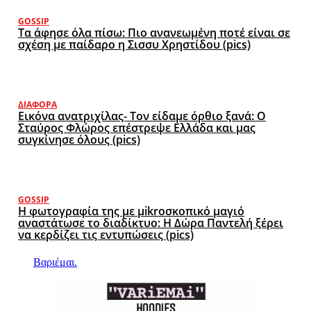
GOSSIP
Τα άφησε όλα πίσω: Πιο ανανεωμένη ποτέ είναι σε
σχέση με παίδαρο η Σισσυ Χρηστίδου (pics)
ΔΙΆΦΟΡΑ
Εικόνα ανατριχίλας- Τον είδαμε όρθιο ξανά: Ο
Σταύρος Φλώρος επέστρεψε Ελλάδα και μας
συγκίνησε όλους (pics)
GOSSIP
Η φωτογραφία της με μikroσκοπικό μαγιό
αναστάτωσε το διαδίκτυο: Η Δώρα Παντελή ξέρει
να κερδίζει τις εντυπώσεις (pics)
Βαριέμαι.