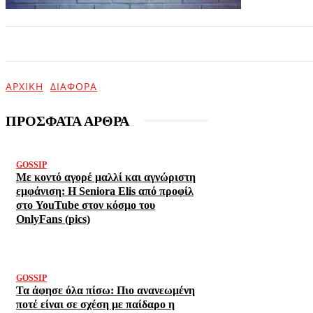
ΑΡΧΙΚΗ
ΕΠΙΚΑΙΡΟΤΗΤΑ
ΨΥΧΑΓΩΓΙΑ
ΑΡΧΙΚΉ
ΔΙΆΦΟΡΑ
ΠΡΟΣΦΑΤΑ ΑΡΘΡΑ
GOSSIP
Με κοντό αγορέ μαλλί και αγνώριστη
εμφάνιση: Η Seniora Elis από προφίλ
στο YouTube στον κόσμο του
OnlyFans (pics)
GOSSIP
Τα άφησε όλα πίσω: Πιο ανανεωμένη
ποτέ είναι σε σχέση με παίδαρο η