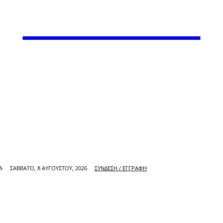
VARiEMAi
ΣΆΒΒΑΤΟ, 8 ΑΥΓΟΎΣΤΟΥ, 2026
ΣΎΝΔΕΣΗ / ΕΓΓΡΑΦΉ
S