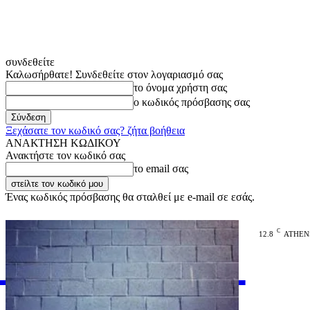
συνδεθείτε
Καλωσήρθατε! Συνδεθείτε στον λογαριασμό σας
το όνομα χρήστη σας
ο κωδικός πρόσβασης σας
Ξεχάσατε τον κωδικό σας? ζήτα βοήθεια
ΑΝΑΚΤΗΣΗ ΚΩΔΙΚΟΥ
Ανακτήστε τον κωδικό σας
το email σας
Ένας κωδικός πρόσβασης θα σταλθεί με e-mail σε εσάς.
C
12.8
ATHEN
VARiEMAi
OFFICIAL