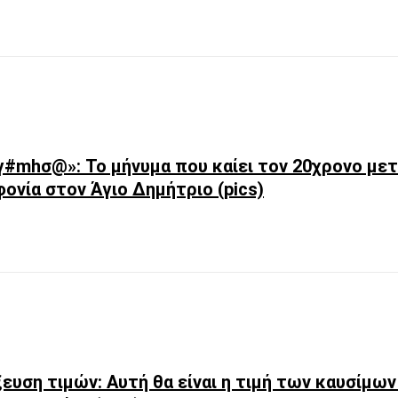
γ#mhσ@»: Το μήνυμα που καίει τον 20χρονο μετ
ονία στον Άγιο Δημήτριο (pics)
ευση τιμών: Αυτή θα είναι η τιμή των καυσίμων