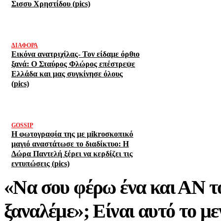
Σισσυ Χρηστίδου (pics)
ΔΙΆΦΟΡΑ
Εικόνα ανατριχίλας- Τον είδαμε όρθιο
ξανά: Ο Σταύρος Φλώρος επέστρεψε
Ελλάδα και μας συγκίνησε όλους
(pics)
GOSSIP
Η φωτογραφία της με μikroσκοπικό
μαγιό αναστάτωσε το διαδίκτυο: Η
Δώρα Παντελή ξέρει να κερδίζει τις
εντυπώσεις (pics)
«Να σου φέρω ένα και ΑΝ το
ξαναλέμε»; Είναι αυτό το με