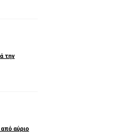
ά την
 από αύριο