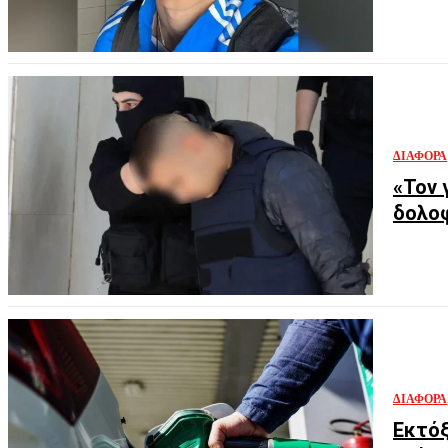
ΔΙΆΦΟΡΑ
«Τον 
δολοφ
ΔΙΆΦΟΡΑ
Εκτόξ