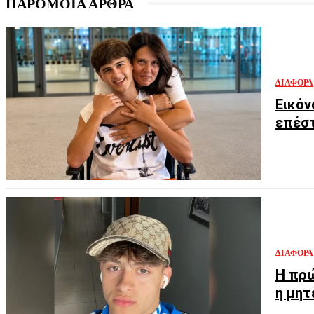
ΠΑΡΟΜΟΙΑ ΑΡΘΡΑ
ΔΙΆΦΟΡΑ
Εικόν
επέστ
ΔΙΆΦΟΡΑ
Η πρώ
η μητ