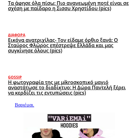
Τα άφησε όλα πίσω: Πιο ανανεωμένη ποτέ είναι σε
σχέση με παίδαρο η Σισσυ Χρηστίδου (pics)
ΔΙΆΦΟΡΑ
Εικόνα ανατριχίλας- Τον είδαμε όρθιο ξανά: Ο
Σταύρος Φλώρος επέστρεψε Ελλάδα και μας
συγκίνησε όλους (pics)
GOSSIP
Η φωτογραφία της με μikroσκοπικό μαγιό
αναστάτωσε το διαδίκτυο: Η Δώρα Παντελή ξέρει
να κερδίζει τις εντυπώσεις (pics)
Βαριέμαι.