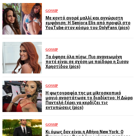
GOSSIP
Με κοντό αγορέ μαλλί και αγνώριστη
εμφάνιση: Η Seniora Elis από προφίλ στο
YouTube στον κόσμο του OnlyFans (pics)
GOSSIP
Τα άφησε όλα πίσω: Πιο ανανεωμένη
ποτέ είναι σε σχέση με παίδαρο η Σισσυ
Χρηστίδου (pics)
GOSSIP
Η φωτογραφία της με μikroσκοπικό
μαγιό αναστάτωσε το διαδίκτυο: Η Δώρα
Παντελή ξέρει να κερδίζει τις
εντυπώσεις (pics)
GOSSIP
Κι όμως δεν είναι η Αθήνα New York: Ο