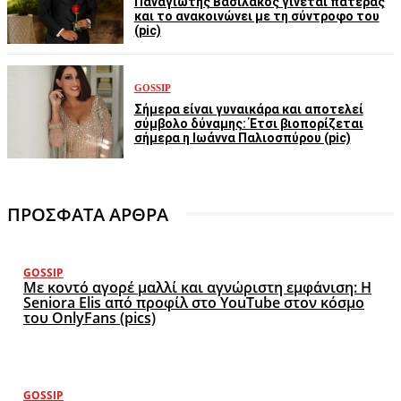
Παναγιώτης Βασιλάκος γίνεται πατέρας
και το ανακοινώνει με τη σύντροφο του
(pic)
GOSSIP
Σήμερα είναι γυναικάρα και αποτελεί
σύμβολο δύναμης: Έτσι βιοπορίζεται
σήμερα η Ιωάννα Παλιοσπύρου (pic)
ΠΡΟΣΦΑΤΑ ΑΡΘΡΑ
GOSSIP
Με κοντό αγορέ μαλλί και αγνώριστη εμφάνιση: Η
Seniora Elis από προφίλ στο YouTube στον κόσμο
του OnlyFans (pics)
GOSSIP