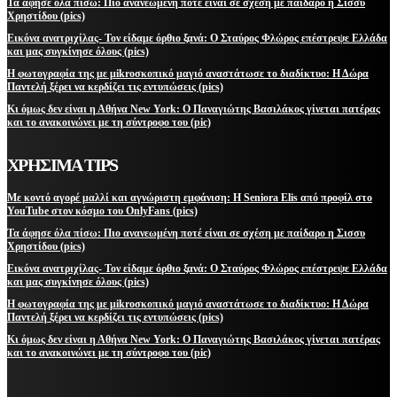
Τα άφησε όλα πίσω: Πιο ανανεωμένη ποτέ είναι σε σχέση με παίδαρο η Σισσυ
Χρηστίδου (pics)
Εικόνα ανατριχίλας- Τον είδαμε όρθιο ξανά: Ο Σταύρος Φλώρος επέστρεψε Ελλάδα
και μας συγκίνησε όλους (pics)
Η φωτογραφία της με μikroσκοπικό μαγιό αναστάτωσε το διαδίκτυο: Η Δώρα
Παντελή ξέρει να κερδίζει τις εντυπώσεις (pics)
Κι όμως δεν είναι η Αθήνα New York: Ο Παναγιώτης Βασιλάκος γίνεται πατέρας
και το ανακοινώνει με τη σύντροφο του (pic)
ΧΡΗΣΙΜΑ TIPS
Με κοντό αγορέ μαλλί και αγνώριστη εμφάνιση: Η Seniora Elis από προφίλ στο
YouTube στον κόσμο του OnlyFans (pics)
Τα άφησε όλα πίσω: Πιο ανανεωμένη ποτέ είναι σε σχέση με παίδαρο η Σισσυ
Χρηστίδου (pics)
Εικόνα ανατριχίλας- Τον είδαμε όρθιο ξανά: Ο Σταύρος Φλώρος επέστρεψε Ελλάδα
και μας συγκίνησε όλους (pics)
Η φωτογραφία της με μikroσκοπικό μαγιό αναστάτωσε το διαδίκτυο: Η Δώρα
Παντελή ξέρει να κερδίζει τις εντυπώσεις (pics)
Κι όμως δεν είναι η Αθήνα New York: Ο Παναγιώτης Βασιλάκος γίνεται πατέρας
και το ανακοινώνει με τη σύντροφο του (pic)
ΜΕΙΝΕΤΕ ΕΝΗΜΕΡΩΜΕΝΟΙ