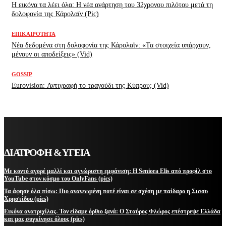
H εικόνα τα λέει όλα: H νέα ανάρτηση του 32χρονου πιλότου μετά τη
δολοφονία της Κάρολαϊν (Pic)
ΕΠΙΚΑΙΡΌΤΗΤΑ
Νέα δεδομένα στη δολοφονία της Κάρολαϊν: «Τα στοιχεία υπάρχουν,
μένουν οι αποδείξεις» (Vid)
GOSSIP
Eurovision: Αντιγραφή το τραγούδι της Κύπρου; (Vid)
ΔΙΑΤΡΟΦΗ & ΥΓΕΙΑ
Με κοντό αγορέ μαλλί και αγνώριστη εμφάνιση: Η Seniora Elis από προφίλ στο
YouTube στον κόσμο του OnlyFans (pics)
Τα άφησε όλα πίσω: Πιο ανανεωμένη ποτέ είναι σε σχέση με παίδαρο η Σισσυ
Χρηστίδου (pics)
Εικόνα ανατριχίλας- Τον είδαμε όρθιο ξανά: Ο Σταύρος Φλώρος επέστρεψε Ελλάδα
και μας συγκίνησε όλους (pics)