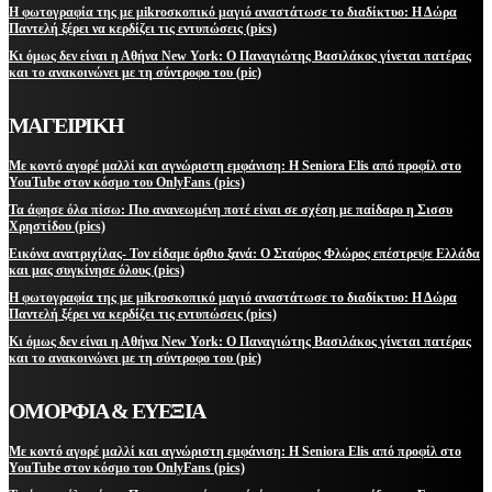
Η φωτογραφία της με μikroσκοπικό μαγιό αναστάτωσε το διαδίκτυο: Η Δώρα
Παντελή ξέρει να κερδίζει τις εντυπώσεις (pics)
Κι όμως δεν είναι η Αθήνα New York: Ο Παναγιώτης Βασιλάκος γίνεται πατέρας
και το ανακοινώνει με τη σύντροφο του (pic)
ΜΑΓΕΙΡΙΚΗ
Με κοντό αγορέ μαλλί και αγνώριστη εμφάνιση: Η Seniora Elis από προφίλ στο
YouTube στον κόσμο του OnlyFans (pics)
Τα άφησε όλα πίσω: Πιο ανανεωμένη ποτέ είναι σε σχέση με παίδαρο η Σισσυ
Χρηστίδου (pics)
Εικόνα ανατριχίλας- Τον είδαμε όρθιο ξανά: Ο Σταύρος Φλώρος επέστρεψε Ελλάδα
και μας συγκίνησε όλους (pics)
Η φωτογραφία της με μikroσκοπικό μαγιό αναστάτωσε το διαδίκτυο: Η Δώρα
Παντελή ξέρει να κερδίζει τις εντυπώσεις (pics)
Κι όμως δεν είναι η Αθήνα New York: Ο Παναγιώτης Βασιλάκος γίνεται πατέρας
και το ανακοινώνει με τη σύντροφο του (pic)
ΟΜΟΡΦΙΑ & ΕΥΕΞΙΑ
Με κοντό αγορέ μαλλί και αγνώριστη εμφάνιση: Η Seniora Elis από προφίλ στο
YouTube στον κόσμο του OnlyFans (pics)