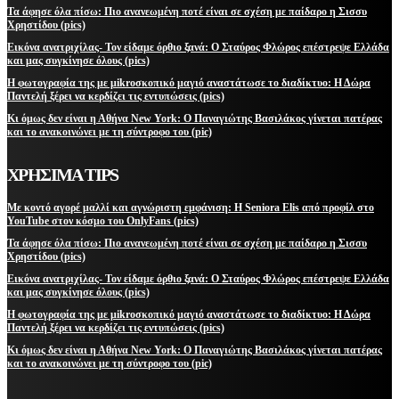
Τα άφησε όλα πίσω: Πιο ανανεωμένη ποτέ είναι σε σχέση με παίδαρο η Σισσυ
Χρηστίδου (pics)
Εικόνα ανατριχίλας- Τον είδαμε όρθιο ξανά: Ο Σταύρος Φλώρος επέστρεψε Ελλάδα
και μας συγκίνησε όλους (pics)
Η φωτογραφία της με μikroσκοπικό μαγιό αναστάτωσε το διαδίκτυο: Η Δώρα
Παντελή ξέρει να κερδίζει τις εντυπώσεις (pics)
Κι όμως δεν είναι η Αθήνα New York: Ο Παναγιώτης Βασιλάκος γίνεται πατέρας
και το ανακοινώνει με τη σύντροφο του (pic)
ΧΡΗΣΙΜΑ TIPS
Με κοντό αγορέ μαλλί και αγνώριστη εμφάνιση: Η Seniora Elis από προφίλ στο
YouTube στον κόσμο του OnlyFans (pics)
Τα άφησε όλα πίσω: Πιο ανανεωμένη ποτέ είναι σε σχέση με παίδαρο η Σισσυ
Χρηστίδου (pics)
Εικόνα ανατριχίλας- Τον είδαμε όρθιο ξανά: Ο Σταύρος Φλώρος επέστρεψε Ελλάδα
και μας συγκίνησε όλους (pics)
Η φωτογραφία της με μikroσκοπικό μαγιό αναστάτωσε το διαδίκτυο: Η Δώρα
Παντελή ξέρει να κερδίζει τις εντυπώσεις (pics)
Κι όμως δεν είναι η Αθήνα New York: Ο Παναγιώτης Βασιλάκος γίνεται πατέρας
και το ανακοινώνει με τη σύντροφο του (pic)