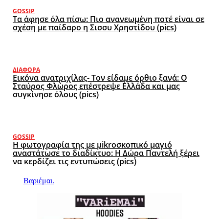
GOSSIP
Τα άφησε όλα πίσω: Πιο ανανεωμένη ποτέ είναι σε
σχέση με παίδαρο η Σισσυ Χρηστίδου (pics)
ΔΙΆΦΟΡΑ
Εικόνα ανατριχίλας- Τον είδαμε όρθιο ξανά: Ο
Σταύρος Φλώρος επέστρεψε Ελλάδα και μας
συγκίνησε όλους (pics)
GOSSIP
Η φωτογραφία της με μikroσκοπικό μαγιό
αναστάτωσε το διαδίκτυο: Η Δώρα Παντελή ξέρει
να κερδίζει τις εντυπώσεις (pics)
Βαριέμαι.