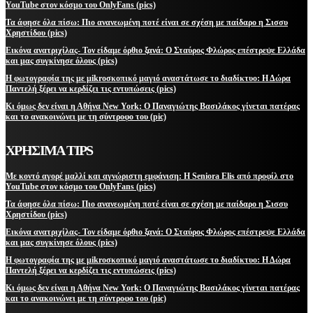
YouTube στον κόσμο του OnlyFans (pics)
Τα άφησε όλα πίσω: Πιο ανανεωμένη ποτέ είναι σε σχέση με παίδαρο η Σισσυ
Χρηστίδου (pics)
Εικόνα ανατριχίλας- Τον είδαμε όρθιο ξανά: Ο Σταύρος Φλώρος επέστρεψε Ελλάδα
και μας συγκίνησε όλους (pics)
Η φωτογραφία της με μikroσκοπικό μαγιό αναστάτωσε το διαδίκτυο: Η Δώρα
Παντελή ξέρει να κερδίζει τις εντυπώσεις (pics)
Κι όμως δεν είναι η Αθήνα New York: Ο Παναγιώτης Βασιλάκος γίνεται πατέρας
και το ανακοινώνει με τη σύντροφο του (pic)
ΧΡΗΣΙΜΑ TIPS
Με κοντό αγορέ μαλλί και αγνώριστη εμφάνιση: Η Seniora Elis από προφίλ στο
YouTube στον κόσμο του OnlyFans (pics)
Τα άφησε όλα πίσω: Πιο ανανεωμένη ποτέ είναι σε σχέση με παίδαρο η Σισσυ
Χρηστίδου (pics)
Εικόνα ανατριχίλας- Τον είδαμε όρθιο ξανά: Ο Σταύρος Φλώρος επέστρεψε Ελλάδα
και μας συγκίνησε όλους (pics)
Η φωτογραφία της με μikroσκοπικό μαγιό αναστάτωσε το διαδίκτυο: Η Δώρα
Παντελή ξέρει να κερδίζει τις εντυπώσεις (pics)
Κι όμως δεν είναι η Αθήνα New York: Ο Παναγιώτης Βασιλάκος γίνεται πατέρας
και το ανακοινώνει με τη σύντροφο του (pic)