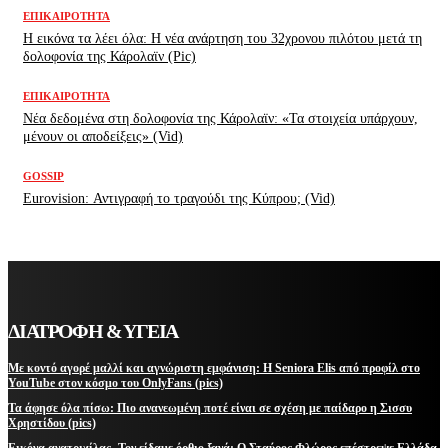
ΕΠΙΚΑΙΡΌΤΗΤΑ
H εικόνα τα λέει όλα: H νέα ανάρτηση του 32χρονου πιλότου μετά τη
δολοφονία της Κάρολαϊν (Pic)
ΕΠΙΚΑΙΡΌΤΗΤΑ
Νέα δεδομένα στη δολοφονία της Κάρολαϊν: «Τα στοιχεία υπάρχουν,
μένουν οι αποδείξεις» (Vid)
GOSSIP
Eurovision: Αντιγραφή το τραγούδι της Κύπρου; (Vid)
ΔΙΑΤΡΟΦΗ & ΥΓΕΙΑ
Με κοντό αγορέ μαλλί και αγνώριστη εμφάνιση: Η Seniora Elis από προφίλ στο
YouTube στον κόσμο του OnlyFans (pics)
Τα άφησε όλα πίσω: Πιο ανανεωμένη ποτέ είναι σε σχέση με παίδαρο η Σισσυ
Χρηστίδου (pics)
Εικόνα ανατριχίλας- Τον είδαμε όρθιο ξανά: Ο Σταύρος Φλώρος επέστρεψε Ελλάδα