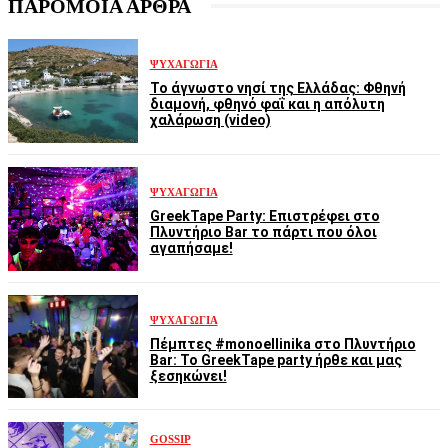
ΠΑΡΟΜΟΙΑ ΑΡΘΡΑ
ΨΥΧΑΓΩΓΊΑ
Το άγνωστο νησί της Ελλάδας: Φθηνή
διαμονή, φθηνό φαΐ και η απόλυτη
χαλάρωση (video)
ΨΥΧΑΓΩΓΊΑ
GreekTape Party: Επιστρέφει στο
Πλυντήριο Bar το πάρτι που όλοι
αγαπήσαμε!
ΨΥΧΑΓΩΓΊΑ
Πέμπτες #monoellinika στο Πλυντήριο
Bar: Το GreekTape party ήρθε και μας
ξεσηκώνει!
GOSSIP