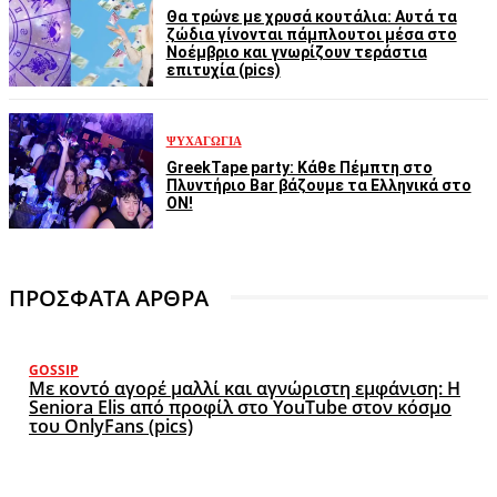
Θα τρώνε με χρυσά κουτάλια: Αυτά τα
ζώδια γίνονται πάμπλουτοι μέσα στο
Νοέμβριο και γνωρίζουν τεράστια
επιτυχία (pics)
ΨΥΧΑΓΩΓΊΑ
GreekTape party: Κάθε Πέμπτη στο
Πλυντήριο Bar βάζουμε τα Ελληνικά στο
ON!
ΠΡΟΣΦΑΤΑ ΑΡΘΡΑ
GOSSIP
Με κοντό αγορέ μαλλί και αγνώριστη εμφάνιση: Η
Seniora Elis από προφίλ στο YouTube στον κόσμο
του OnlyFans (pics)