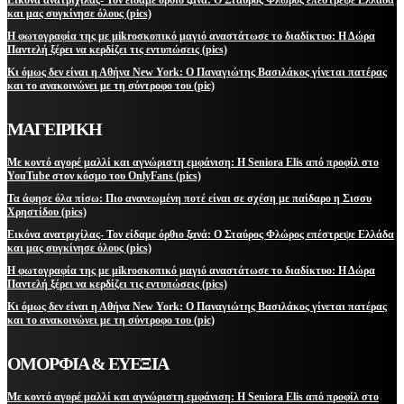
και μας συγκίνησε όλους (pics)
Η φωτογραφία της με μikroσκοπικό μαγιό αναστάτωσε το διαδίκτυο: Η Δώρα
Παντελή ξέρει να κερδίζει τις εντυπώσεις (pics)
Κι όμως δεν είναι η Αθήνα New York: Ο Παναγιώτης Βασιλάκος γίνεται πατέρας
και το ανακοινώνει με τη σύντροφο του (pic)
ΜΑΓΕΙΡΙΚΗ
Με κοντό αγορέ μαλλί και αγνώριστη εμφάνιση: Η Seniora Elis από προφίλ στο
YouTube στον κόσμο του OnlyFans (pics)
Τα άφησε όλα πίσω: Πιο ανανεωμένη ποτέ είναι σε σχέση με παίδαρο η Σισσυ
Χρηστίδου (pics)
Εικόνα ανατριχίλας- Τον είδαμε όρθιο ξανά: Ο Σταύρος Φλώρος επέστρεψε Ελλάδα
και μας συγκίνησε όλους (pics)
Η φωτογραφία της με μikroσκοπικό μαγιό αναστάτωσε το διαδίκτυο: Η Δώρα
Παντελή ξέρει να κερδίζει τις εντυπώσεις (pics)
Κι όμως δεν είναι η Αθήνα New York: Ο Παναγιώτης Βασιλάκος γίνεται πατέρας
και το ανακοινώνει με τη σύντροφο του (pic)
ΟΜΟΡΦΙΑ & ΕΥΕΞΙΑ
Με κοντό αγορέ μαλλί και αγνώριστη εμφάνιση: Η Seniora Elis από προφίλ στο