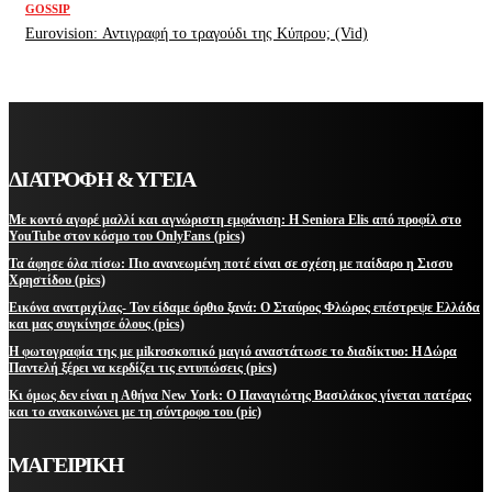
GOSSIP
Eurovision: Αντιγραφή το τραγούδι της Κύπρου; (Vid)
ΔΙΑΤΡΟΦΗ & ΥΓΕΙΑ
Με κοντό αγορέ μαλλί και αγνώριστη εμφάνιση: Η Seniora Elis από προφίλ στο
YouTube στον κόσμο του OnlyFans (pics)
Τα άφησε όλα πίσω: Πιο ανανεωμένη ποτέ είναι σε σχέση με παίδαρο η Σισσυ
Χρηστίδου (pics)
Εικόνα ανατριχίλας- Τον είδαμε όρθιο ξανά: Ο Σταύρος Φλώρος επέστρεψε Ελλάδα
και μας συγκίνησε όλους (pics)
Η φωτογραφία της με μikroσκοπικό μαγιό αναστάτωσε το διαδίκτυο: Η Δώρα
Παντελή ξέρει να κερδίζει τις εντυπώσεις (pics)
Κι όμως δεν είναι η Αθήνα New York: Ο Παναγιώτης Βασιλάκος γίνεται πατέρας
και το ανακοινώνει με τη σύντροφο του (pic)
ΜΑΓΕΙΡΙΚΗ