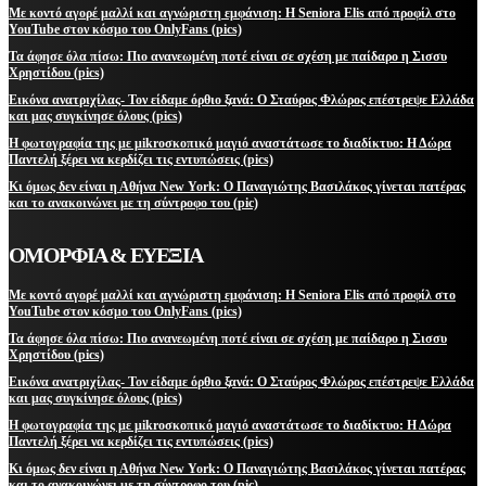
Με κοντό αγορέ μαλλί και αγνώριστη εμφάνιση: Η Seniora Elis από προφίλ στο
YouTube στον κόσμο του OnlyFans (pics)
Τα άφησε όλα πίσω: Πιο ανανεωμένη ποτέ είναι σε σχέση με παίδαρο η Σισσυ
Χρηστίδου (pics)
Εικόνα ανατριχίλας- Τον είδαμε όρθιο ξανά: Ο Σταύρος Φλώρος επέστρεψε Ελλάδα
και μας συγκίνησε όλους (pics)
Η φωτογραφία της με μikroσκοπικό μαγιό αναστάτωσε το διαδίκτυο: Η Δώρα
Παντελή ξέρει να κερδίζει τις εντυπώσεις (pics)
Κι όμως δεν είναι η Αθήνα New York: Ο Παναγιώτης Βασιλάκος γίνεται πατέρας
και το ανακοινώνει με τη σύντροφο του (pic)
ΟΜΟΡΦΙΑ & ΕΥΕΞΙΑ
Με κοντό αγορέ μαλλί και αγνώριστη εμφάνιση: Η Seniora Elis από προφίλ στο
YouTube στον κόσμο του OnlyFans (pics)
Τα άφησε όλα πίσω: Πιο ανανεωμένη ποτέ είναι σε σχέση με παίδαρο η Σισσυ
Χρηστίδου (pics)
Εικόνα ανατριχίλας- Τον είδαμε όρθιο ξανά: Ο Σταύρος Φλώρος επέστρεψε Ελλάδα
και μας συγκίνησε όλους (pics)
Η φωτογραφία της με μikroσκοπικό μαγιό αναστάτωσε το διαδίκτυο: Η Δώρα
Παντελή ξέρει να κερδίζει τις εντυπώσεις (pics)
Κι όμως δεν είναι η Αθήνα New York: Ο Παναγιώτης Βασιλάκος γίνεται πατέρας
και το ανακοινώνει με τη σύντροφο του (pic)