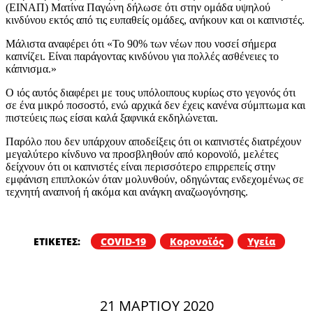
(ΕΙΝΑΠ) Ματίνα Παγώνη δήλωσε ότι στην ομάδα υψηλού
κινδύνου εκτός από τις ευπαθείς ομάδες, ανήκουν και οι καπνιστές.
Μάλιστα αναφέρει ότι «Το 90% των νέων που νοσεί σήμερα
καπνίζει. Είναι παράγοντας κινδύνου για πολλές ασθένειες το
κάπνισμα.»
Ο ιός αυτός διαφέρει με τους υπόλοιπους κυρίως στο γεγονός ότι
σε ένα μικρό ποσοστό, ενώ αρχικά δεν έχεις κανένα σύμπτωμα και
πιστεύεις πως είσαι καλά ξαφνικά εκδηλώνεται.
Παρόλο που δεν υπάρχουν αποδείξεις ότι οι καπνιστές διατρέχουν
μεγαλύτερο κίνδυνο να προσβληθούν από κορονοϊό, μελέτες
δείχνουν ότι οι καπνιστές είναι περισσότερο επιρρεπείς στην
εμφάνιση επιπλοκών όταν μολυνθούν, οδηγώντας ενδεχομένως σε
τεχνητή αναπνοή ή ακόμα και ανάγκη αναζωογόνησης.
ΕΤΙΚΕΤΕΣ:
COVID-19
Κορονοϊός
Υγεία
21 ΜΑΡΤΊΟΥ 2020