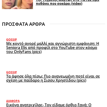
πεθάνει που σοκάρει (video)
ΠΡΟΣΦΑΤΑ ΑΡΘΡΑ
GOSSIP
Με κοντό αγορέ μαλλί και αγνώριστη εμφάνιση: Η
Seniora Elis από προφίλ στο YouTube στον κόσμο
του OnlyFans (pics)
GOSSIP
Τα άφησε όλα πίσω: Πιο ανανεωμένη ποτέ είναι σε
σχέση με παίδαρο η Σισσυ Χρηστίδου (pics)
ΔΙΆΦΟΡΑ
Εικόνα ανατριχίλας- Τον είδαμε όρθιο ξανά: Ο