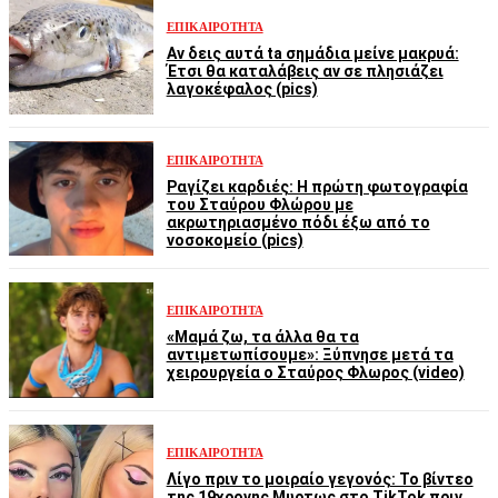
ΕΠΙΚΑΙΡΌΤΗΤΑ
Αν δεις αυτά ta σημάδια μείνε μακρυά:
Έτσι θα καταλάβεις αν σε πλησιάζει
λαγοκέφαλος (pics)
ΕΠΙΚΑΙΡΌΤΗΤΑ
Ραγίζει καρδιές: Η πρώτη φωτογραφία
του Σταύρου Φλώρου με
ακρωτηριασμένο πόδι έξω από το
νοσοκομείο (pics)
ΕΠΙΚΑΙΡΌΤΗΤΑ
«Μαμά ζω, τα άλλα θα τα
αντιμετωπίσουμε»: Ξύπνησε μετά τα
χειρουργεία ο Σταύρος Φλωρος (video)
ΕΠΙΚΑΙΡΌΤΗΤΑ
Λίγο πριν το μοιραίο γεγονός: Το βίντεο
της 19χρονης Μυρτως στο TikTok πριν