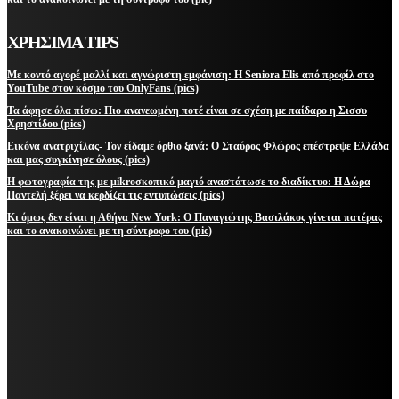
ΧΡΗΣΙΜΑ TIPS
Με κοντό αγορέ μαλλί και αγνώριστη εμφάνιση: Η Seniora Elis από προφίλ στο
YouTube στον κόσμο του OnlyFans (pics)
Τα άφησε όλα πίσω: Πιο ανανεωμένη ποτέ είναι σε σχέση με παίδαρο η Σισσυ
Χρηστίδου (pics)
Εικόνα ανατριχίλας- Τον είδαμε όρθιο ξανά: Ο Σταύρος Φλώρος επέστρεψε Ελλάδα
και μας συγκίνησε όλους (pics)
Η φωτογραφία της με μikroσκοπικό μαγιό αναστάτωσε το διαδίκτυο: Η Δώρα
Παντελή ξέρει να κερδίζει τις εντυπώσεις (pics)
Κι όμως δεν είναι η Αθήνα New York: Ο Παναγιώτης Βασιλάκος γίνεται πατέρας
και το ανακοινώνει με τη σύντροφο του (pic)
ΜΕΙΝΕΤΕ ΕΝΗΜΕΡΩΜΕΝΟΙ
ΕΓΓΡΑΦΕΙΤΕ ΓΙΑ ΝΑ ΛΑΜΒΑΝΕΤΕ ΤΑ ΤΕΛΕΥΤΑΙΑ ΝΕΑ ΜΑΣ ΣΤΟ EMAIL ΣΑΣ
ΕΓΓΡΑΦΗ