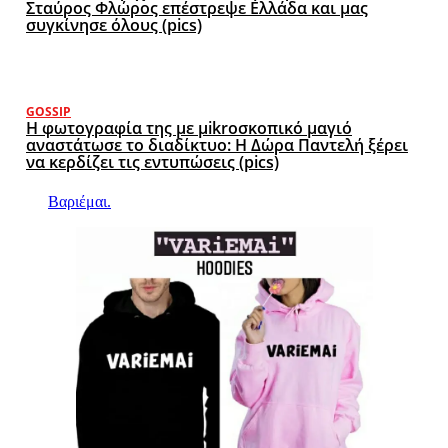
Σταύρος Φλώρος επέστρεψε Ελλάδα και μας
συγκίνησε όλους (pics)
GOSSIP
Η φωτογραφία της με μikroσκοπικό μαγιό
αναστάτωσε το διαδίκτυο: Η Δώρα Παντελή ξέρει
να κερδίζει τις εντυπώσεις (pics)
Βαριέμαι.