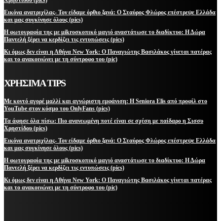
Εικόνα ανατριχίλας- Τον είδαμε όρθιο ξανά: Ο Σταύρος Φλώρος επέστρεψε Ελλάδα
και μας συγκίνησε όλους (pics)
Η φωτογραφία της με μikroσκοπικό μαγιό αναστάτωσε το διαδίκτυο: Η Δώρα
Παντελή ξέρει να κερδίζει τις εντυπώσεις (pics)
Κι όμως δεν είναι η Αθήνα New York: Ο Παναγιώτης Βασιλάκος γίνεται πατέρας
και το ανακοινώνει με τη σύντροφο του (pic)
ΧΡΗΣΙΜΑ TIPS
Με κοντό αγορέ μαλλί και αγνώριστη εμφάνιση: Η Seniora Elis από προφίλ στο
YouTube στον κόσμο του OnlyFans (pics)
Τα άφησε όλα πίσω: Πιο ανανεωμένη ποτέ είναι σε σχέση με παίδαρο η Σισσυ
Χρηστίδου (pics)
Εικόνα ανατριχίλας- Τον είδαμε όρθιο ξανά: Ο Σταύρος Φλώρος επέστρεψε Ελλάδα
και μας συγκίνησε όλους (pics)
Η φωτογραφία της με μikroσκοπικό μαγιό αναστάτωσε το διαδίκτυο: Η Δώρα
Παντελή ξέρει να κερδίζει τις εντυπώσεις (pics)
Κι όμως δεν είναι η Αθήνα New York: Ο Παναγιώτης Βασιλάκος γίνεται πατέρας
και το ανακοινώνει με τη σύντροφο του (pic)
ΜΕΙΝΕΤΕ ΕΝΗΜΕΡΩΜΕΝΟΙ