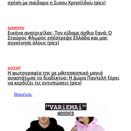
σχέση με παίδαρο η Σισσυ Χρηστίδου (pics)
ΔΙΆΦΟΡΑ
Εικόνα ανατριχίλας- Τον είδαμε όρθιο ξανά: Ο
Σταύρος Φλώρος επέστρεψε Ελλάδα και μας
συγκίνησε όλους (pics)
GOSSIP
Η φωτογραφία της με μikroσκοπικό μαγιό
αναστάτωσε το διαδίκτυο: Η Δώρα Παντελή ξέρει
να κερδίζει τις εντυπώσεις (pics)
Βαριέμαι.