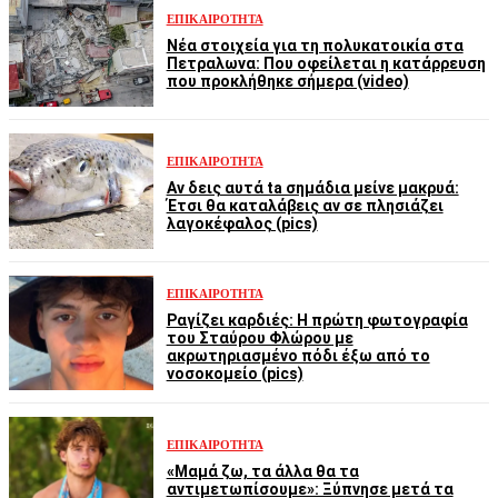
ΕΠΙΚΑΙΡΌΤΗΤΑ
Νέα στοιχεία για τη πολυκατοικία στα
Πετραλωνα: Που οφείλεται η κατάρρευση
που προκλήθηκε σήμερα (video)
ΕΠΙΚΑΙΡΌΤΗΤΑ
Αν δεις αυτά ta σημάδια μείνε μακρυά:
Έτσι θα καταλάβεις αν σε πλησιάζει
λαγοκέφαλος (pics)
ΕΠΙΚΑΙΡΌΤΗΤΑ
Ραγίζει καρδιές: Η πρώτη φωτογραφία
του Σταύρου Φλώρου με
ακρωτηριασμένο πόδι έξω από το
νοσοκομείο (pics)
ΕΠΙΚΑΙΡΌΤΗΤΑ
«Μαμά ζω, τα άλλα θα τα
αντιμετωπίσουμε»: Ξύπνησε μετά τα