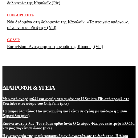
δολοφονία της Κάρολαϊν (Pic)
ΕΠΙΚΑΙΡΌΤΗΤΑ
Νέα δεδομένα στη δολοφονία της Κάρολαϊν: «Τα στοιχεία υπάρχουν,
μένουν οι αποδείξεις» (Vid)
GOSSIP
Eurovision: Αντιγραφή το τραγούδι της Κύπρου; (Vid)
ΔΙΑΤΡΟΦΗ & ΥΓΕΙΑ
Με κοντό αγορέ μαλλί και αγνώριστη εμφάνιση: Η Seniora Elis από προφίλ στο
YouTube στον κόσμο του OnlyFans (pics)
Τα άφησε όλα πίσω: Πιο ανανεωμένη ποτέ είναι σε σχέση με παίδαρο η Σισσυ
Χρηστίδου (pics)
Εικόνα ανατριχίλας- Τον είδαμε όρθιο ξανά: Ο Σταύρος Φλώρος επέστρεψε Ελλάδα
και μας συγκίνησε όλους (pics)
Η φωτογραφία της με μikroσκοπικό μαγιό αναστάτωσε το διαδίκτυο: Η Δώρα