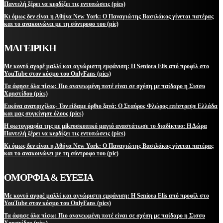
Παντελή ξέρει να κερδίζει τις εντυπώσεις (pics)
Κι όμως δεν είναι η Αθήνα New York: Ο Παναγιώτης Βασιλάκος γίνεται πατέρας
και το ανακοινώνει με τη σύντροφο του (pic)
ΜΑΓΕΙΡΙΚΗ
Με κοντό αγορέ μαλλί και αγνώριστη εμφάνιση: Η Seniora Elis από προφίλ στο
YouTube στον κόσμο του OnlyFans (pics)
Τα άφησε όλα πίσω: Πιο ανανεωμένη ποτέ είναι σε σχέση με παίδαρο η Σισσυ
Χρηστίδου (pics)
Εικόνα ανατριχίλας- Τον είδαμε όρθιο ξανά: Ο Σταύρος Φλώρος επέστρεψε Ελλάδα
και μας συγκίνησε όλους (pics)
Η φωτογραφία της με μikroσκοπικό μαγιό αναστάτωσε το διαδίκτυο: Η Δώρα
Παντελή ξέρει να κερδίζει τις εντυπώσεις (pics)
Κι όμως δεν είναι η Αθήνα New York: Ο Παναγιώτης Βασιλάκος γίνεται πατέρας
και το ανακοινώνει με τη σύντροφο του (pic)
ΟΜΟΡΦΙΑ & ΕΥΕΞΙΑ
Με κοντό αγορέ μαλλί και αγνώριστη εμφάνιση: Η Seniora Elis από προφίλ στο
YouTube στον κόσμο του OnlyFans (pics)
Τα άφησε όλα πίσω: Πιο ανανεωμένη ποτέ είναι σε σχέση με παίδαρο η Σισσυ
Χρηστίδου (pics)