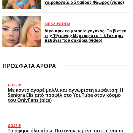
χειρουργεία ο Σταύρος Φλωρος (video)
ΕΠΙΚΑΙΡΌΤΗΤΑ
Λίγο πριν το μοιραίο γεγονός: Το βίντεο
της 19χρονης Μυρτως στο TikTok πριν
πεθάνει που σοκάρει (video)
ΠΡΟΣΦΑΤΑ ΑΡΘΡΑ
GOSSIP
Με κοντό αγορέ μαλλί και αγνώριστη εμφάνιση: Η
Seniora Elis από προφίλ στο YouTube στον κόσμο
του OnlyFans (pics)
GOSSIP
Τα άφησε όλα πίσω: Πιο ανανεωμένη ποτέ είναι σε